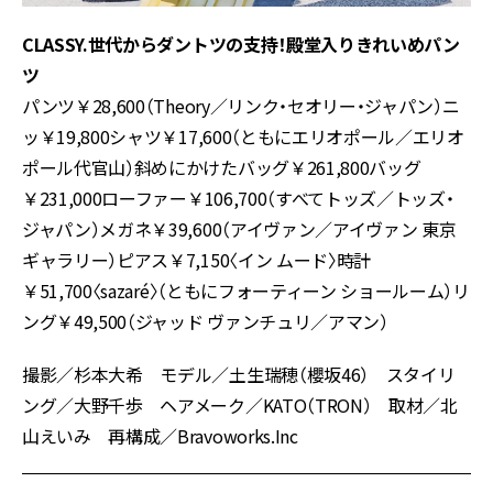
CLASSY.世代からダントツの支持！殿堂入りきれいめパン
ツ
パンツ￥28,600（Theory／リンク・セオリー・ジャパン）ニ
ッ￥19,800シャツ￥17,600（ともにエリオポール／エリオ
ポール代官山）斜めにかけたバッグ￥261,800バッグ
￥231,000ローファー￥106,700（すべてトッズ／トッズ・
ジャパン）メガネ￥39,600（アイヴァン／アイヴァン 東京
ギャラリー）ピアス￥7,150〈イン ムード〉時計
￥51,700〈sazaré〉（ともにフォーティーン ショールーム）リ
ング￥49,500（ジャッド ヴァンチュリ／アマン）
撮影／杉本大希 モデル／土生瑞穂（櫻坂46） スタイリ
ング／大野千歩 ヘアメーク／KATO（TRON） 取材／北
山えいみ 再構成／Bravoworks.Inc