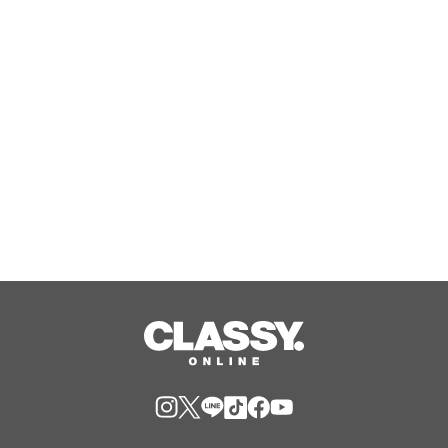
マ「Rise Sunshine ALL HEROES
Ver.」がフルサイズ配信決定！
Aug, 08, 2026
【TAC公務員】8/13(木)「オンライン
オリエンテーション（体験入学）」を
無料で開催！学習スタートはじめの1
歩！
Aug, 08, 2026