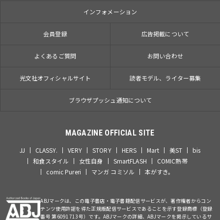
インフォメーション
会員登録
広告掲載について
よくあるご質問
お問い合わせ
光文社オフィシャルサイト
読者モデル、ライター募集
ブラウザプッシュ通知について
MAGAZINE OFFICIAL SITE
JJ
CLASSY.
VERY
STORY
HERS
Mart
美ST
bis
和食スタイル
女性自身
SmartFLASH
COMIC熱帯
comic Pureri
マンガ コミソル
本がすき。
ABJマークは、この電子書店・電子書籍配信サービスが、著作権者からコン
テンツ使用許諾を得た正規版配信サービスであることを示す登録商標（登録
番号 第6091713号）です。ABJマークの詳細、ABJマークを掲示しているサ