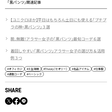
「黒パンツ」関連記事
【ユニクロほか】平日はもちろん土日にも使える「プチプ
ラの神・黒パンツ」３選
脱、無難！アラサー女子の「黒パンツ」最旬コーデ６選
着回しやすい「黒パンツ」アラサー女子の選び方＆活用
例３つ
#オフィカジ
#土生瑞穂
#Theory（セオリー）
#名品アイテム
#仕事服
#通勤コーデ
#ベーシック
SHARE