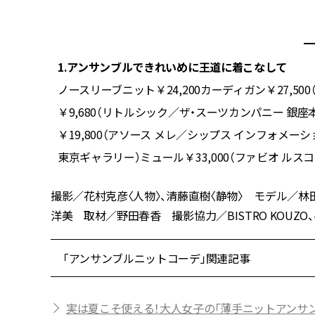
1.アンサンブルできれいめに王道に着こなして
バーズ／ドロ
ノースリーブニット￥24,200カーディガン￥27,500（とも
ス
￥9,680（リトルシック／ザ・スーツカンパニー 銀座
ムエスウォ
￥19,800（アソース メレ／シップス インフォメー
東京ギャラリー）ミュール￥33,000（ファビオ ル
撮影／花村克彦〈人物〉、清藤直樹〈静物〉 モデル／林田
洋美 取材／野田春香 撮影協力／BISTRO KOUZO、ベジ
「アンサンブルニットコーデ」関連記事
実は夏こそ使える！大人女子の「薄手ニットアンサ