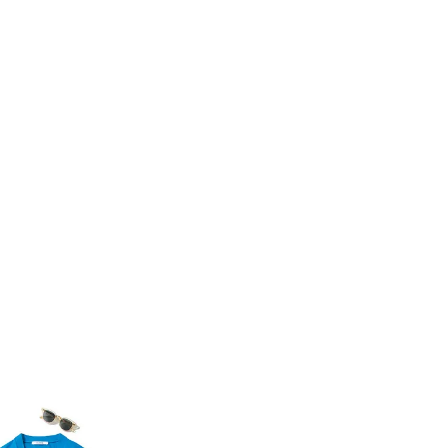
ラッシィ]
目 | CLASSY.[クラ
Aug, 5, 2026
Dec,
BEAUTY
WEDDING
忙しい毎日に「うるおいター
【結婚式のお呼ば
ボ」を。新【SOFINA BASIC＋】
事情】アンテプリマ、
のお手入れでうるおってなめら
「小さくても収納
かな肌を目指す | CLASSY.[クラッ
件！ | CLASSY.[
シィ]
Aug, 6, 2026
Mar,
BEAUTY
WEDDING
【ヘアアクセ6選】手抜きに見え
【トレンドの巻き
ない！アラサーのまとめ髪が垢
式ゲスト服の鉄板
抜ける「即戦力アクセ」たち |
ンピ”は『スカー
CLASSY.[クラッシィ]
正解！ | CLASSY.
Aug, 4, 2026
May,
BEAUTY
WEDDING
【猛暑ダメージ】はまずリセッ
【カルティエ、ブ
ト！30代の夏枯れ肌を救う「先
ーメ】おしゃれな
回りエイジングケア」美容液3選
約指輪＆結婚指輪を
| CLASSY.[クラッシィ]
CLASSY.[クラッシ