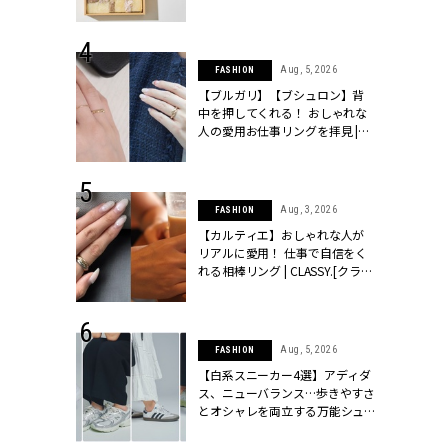
ッシィ]
物とは？ | CLASSY.[クラッシィ]
 24, 2025
Aug, 5, 2026
FASHION
れバッグ最新
【ブルガリ】【ブシュロン】背
プラダetc.
中を押してくれる！ おしゃれな
力あり」が条
人の愛用お仕事リングを拝見 |
クラッシィ]
CLASSY.[クラッシィ]
 24, 2026
Aug, 3, 2026
FASHION
方３選】結婚
【カルティエ】おしゃれな人が
“シンプル黒ワ
リアルに愛用！ 仕事で自信をく
フ』で盛るのが
れる相棒リング | CLASSY.[クラッ
[クラッシィ]
シィ]
 20, 2026
Aug, 5, 2026
FASHION
シュロン、ショ
【白系スニーカー4選】アディダ
人が選んだ婚
ス、ニューバランス…歩きやすさ
公開 |
とオシャレを両立する万能シュ
ィ]
ーズ | CLASSY.[クラッシィ]