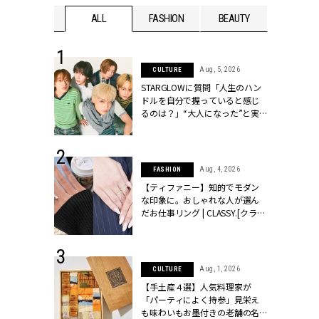
WEDDING
ALL
FASHION
BEAUTY
WEDDIN
 16, 2026
Aug, 5, 2026
CULTURE
はアリ？お呼
STARGLOWに質問「人生のハン
コーデ＆マナ
ドルを自分で握っていると感じ
Y.[クラッシィ]
るのは？」“大️人になった”と実
感する瞬間【3rdシングル
『Drivin' My Life』発売】 |
CLASSY.[クラッシィ]
 13, 2025
Aug, 4, 2026
FASHION
ブランドのリ
【ティファニー】知的でモダン
0代カップルの
な印象に。おしゃれな人が選ん
SSY.[クラッシ
だお仕事リング | CLASSY.[クラッ
シィ]
 30, 2026
Aug, 1, 2026
CULTURE
リー】1つでも
【手土産４選】人気料理家が
ポメラートの
「パーティによく持参」見栄え
シリーズに注
も味わいもお墨付きの老舗の名