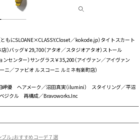
にSLOANE×CLASSY.Closet／kokode.jp）タイトスカート
本店）バッグ￥29,700（アタオ／スタジオアタオ）ストール
ションセンター）サングラス￥35,200（アイヴァン／アイヴァン
スコーニ／ファビオ ルスコーニ ルミネ有楽町店）
岬優 ヘアメーク／沼田真実（ilumini） スタイリング／平沼
クル 再構成／Bravoworks.Inc
ンブル」おすすめコーデ７選