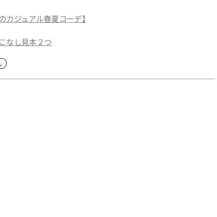
のカジュアル春夏コーデ】
着こなし見本２つ
し