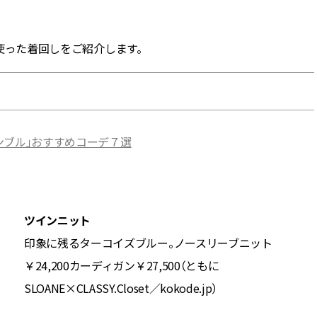
BEAUTY
使った着回しをご紹介します。
Aug, 5, 2026
Feb,
BEAUTY
WEDDING
ユニクロ名品も！日焼け対策ガ
結婚式に黒ドレス
チ勢の「ないと無理」なアイテ
ばれで失敗しない
ムハック7選 | CLASSY.[クラッシ
ーを解説 | CLASS
ィ]
ンブル」おすすめコーデ７選
Aug, 5, 2026
Aug,
BEAUTY
WEDDING
夏の深刻なくすみ・色ムラにア
【結婚指輪】人気
プローチ！【透明感を底上げ】
ング22選｜20〜3
神コスメ３選 | CLASSY.[クラッシ
エピソードも | CLA
ツインニット
ィ]
ィ]
印象に残るターコイズブルー。ノースリーブニット
￥24,200カーディガン￥27,500（ともに
Nov, 17, 2025
Jun,
BEAUTY
WEDDING
【落ちない名品リップ10選】塗
【一生ものジュエ
SLOANE×CLASSY.Closet／kokode.jp）
り直しできない・皮むけしやす
存在感が際立つ！
いetc.悩みをクリア | CLASSY.[ク
「トゥギャザー」