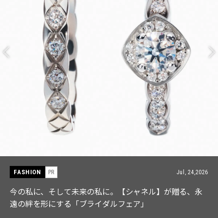
FASHION
PR
Jul, 15,2026
【ICB】人気インフルエンサーと共同制作! 週5で着たく
なる「名品ブラウス」２選