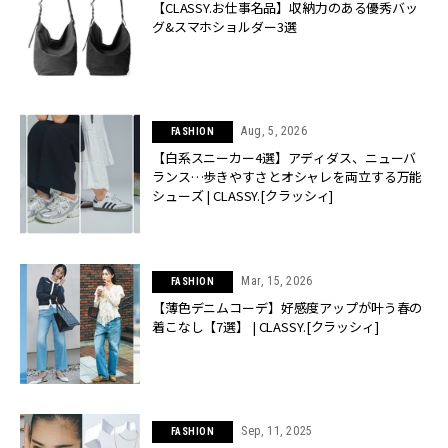
【CLASSY.お仕事名品】収納力のある優秀バッ
グ&スマホショルダー3選
Aug, 5, 2026
FASHION
【白系スニーカー4選】アディダス、ニューバ
ランス…歩きやすさとオシャレを両立する万能
シューズ | CLASSY.[クラッシィ]
Mar, 15, 2026
FASHION
【薄色デニムコーデ】好感度アップが叶う春の
着こなし【7選】 | CLASSY.[クラッシィ]
Sep, 11, 2025
FASHION