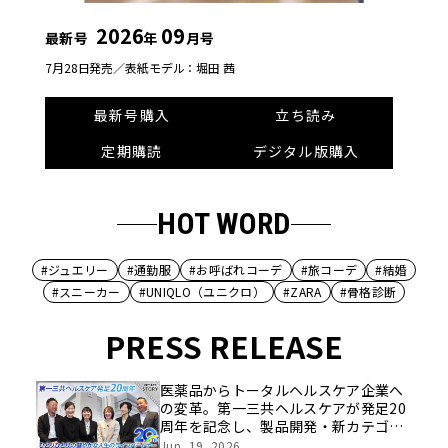
2026
09
最新号
年
月号
7月28日発売／
表紙モデル：堀田 茜
最新号購入
立ち読み
定期購読
デジタル版購入
HOT WORD
#ジュエリー
#通勤服
#お呼ばれコーデ
#旅コーデ
#結婚
#スニーカー
#UNIQLO（ユニクロ）
#ZARA
#骨格診断
PRESS RELEASE
医薬品からトータルヘルスケア企業へ
の変革。第一三共ヘルスケアが発足20
周年を記念し、製品開発・新カテゴリ
挑戦の舞台や旧社統合時のエピソード
Jun, 19, 2026