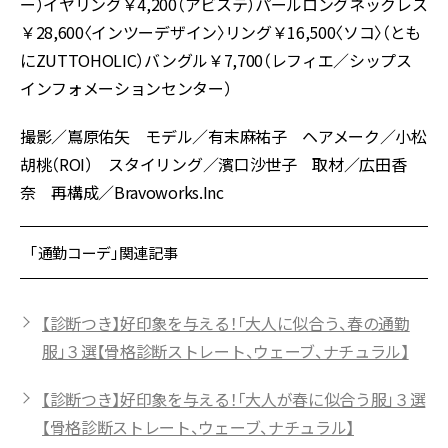
ー）イヤリング￥4,200（アビステ）パールロングネックレス
￥28,600〈インツーデザイン〉リング￥16,500〈ソコ〉（とも
にZUTTOHOLIC）バングル￥7,700（レフィエ／シップス
インフォメーションセンター）
撮影／嶌原佑矢 モデル／有末麻祐子 ヘアメーク／小松
胡桃（ROI） スタイリング／濱口沙世子 取材／広田香
奈 再構成／Bravoworks.Inc
「通勤コーデ」関連記事
【診断つき】好印象を与える！「大人に似合う、春の通勤
服」３選【骨格診断ストレート、ウェーブ、ナチュラル】
【診断つき】好印象を与える！「大人が春に似合う服」３選
【骨格診断ストレート、ウェーブ、ナチュラル】