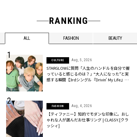
RANKING
ALL
FASHION
BEAUTY
Aug, 5, 2026
CULTURE
STARGLOWに質問「人生のハンドルを自分で握
っていると感じるのは？」“大️人になった”と実
感する瞬間【3rdシングル『Drivin' My Life』発
売】 | CLASSY.[クラッシィ]
Aug, 4, 2026
FASHION
【ティファニー】知的でモダンな印象に。おし
ゃれな人が選んだお仕事リング | CLASSY.[クラ
ッシィ]