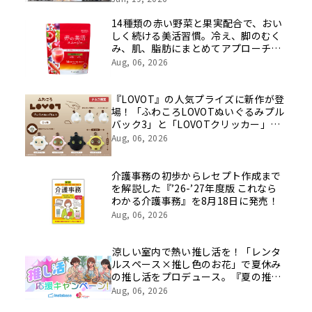
を社員の想いとともに振り返る特別映
像を公開！
14種類の赤い野菜と果実配合で、おい
しく続ける美活習慣。冷え、脚のむく
み、肌、脂肪にまとめてアプローチす
る機能性表示食品が新登場
Aug, 06, 2026
『LOVOT』の人気プライズに新作が登
場！「ふわころLOVOTぬいぐるみプル
バック3」と「LOVOTクリッカー」が
全国のバンダイナムコアミューズメン
Aug, 06, 2026
ト施設に順次登場
介護事務の初歩からレセプト作成まで
を解説した『’26-’27年度版 これなら
わかる介護事務』を8月18日に発売！
Aug, 06, 2026
涼しい室内で熱い推し活を！「レンタ
ルスペース×推し色のお花」で夏休み
の推し活をプロデュース。『夏の推し
活応援キャンペーン』イーフローラと
Aug, 06, 2026
インスタベースが初開催。