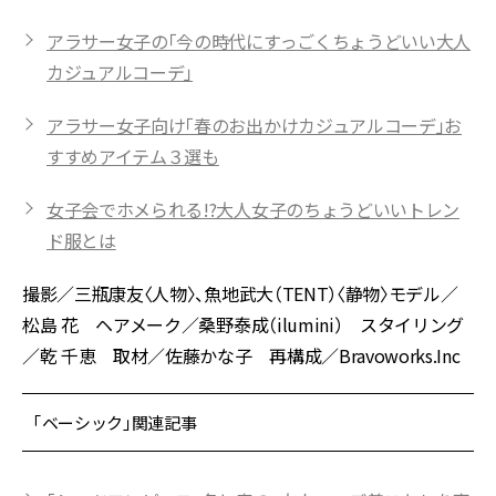
アラサー女子の「今の時代にすっごくちょうどいい大人
カジュアルコーデ」
アラサー女子向け「春のお出かけカジュアルコーデ」お
すすめアイテム３選も
女子会でホメられる!?大人女子のちょうどいいトレン
ド服とは
撮影／三瓶康友〈人物〉、魚地武大（TENT）〈静物〉モデル／
松島 花 ヘアメーク／桑野泰成（ilumini） スタイリング
／乾 千恵 取材／佐藤かな子 再構成／Bravoworks.Inc
「ベーシック」関連記事