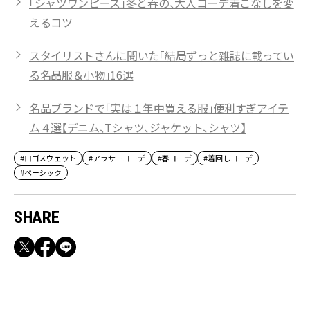
「シャツワンピース」冬と春の、大人コーデ着こなしを変
えるコツ
スタイリストさんに聞いた「結局ずっと雑誌に載ってい
る名品服＆小物」16選
名品ブランドで「実は１年中買える服」便利すぎアイテ
ム４選【デニム、Tシャツ、ジャケット、シャツ】
#ロゴスウェット
#アラサーコーデ
#春コーデ
#着回しコーデ
#ベーシック
SHARE