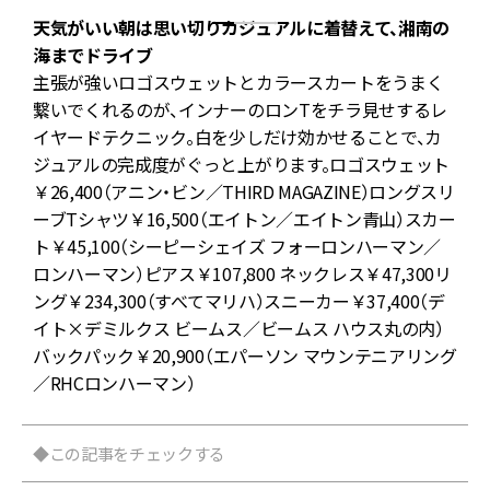
か
天気がいい朝は思い切りカジュアルに着替えて、湘南の
海までドライブ
主張が強いロゴスウェットとカラースカートをうまく
度
繋いでくれるのが、インナーのロンTをチラ見せするレ
イヤードテクニック。白を少しだけ効かせることで、カ
ジュアルの完成度がぐっと上がります。ロゴスウェット
イ
￥26,400（アニン・ビン／THIRD MAGAZINE）ロングスリ
ーブTシャツ￥16,500（エイトン／エイトン青山）スカー
ト￥45,100（シーピーシェイズ フォーロンハーマン／
ワ
ロンハーマン）ピアス￥107,800 ネックレス￥47,300リ
ング￥234,300（すべてマリハ）スニーカー￥37,400（デ
イト×デミルクス ビームス／ビームス ハウス丸の内）
バックパック￥20,900（エパーソン マウンテニアリング
／RHCロンハーマン）
◆この記事をチェックする