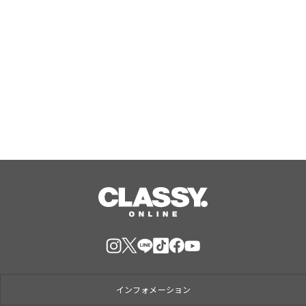
『エリオスR』メインストーリー
『Like the dawning light』のEDテー
マ「Rise Sunshine ALL HEROES
Ver.」がフルサイズ配信決定！
Aug, 08, 2026
インフォメーション