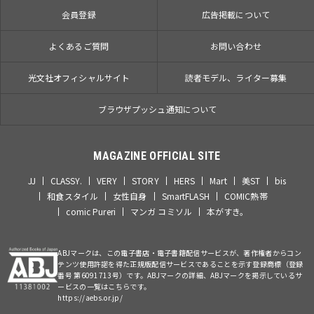
会員登録
広告掲載について
よくあるご質問
お問い合わせ
光文社オフィシャルサイト
読者モデル、ライター募集
ブラウザプッシュ通知について
MAGAZINE OFFICIAL SITE
JJ
CLASSY.
VERY
STORY
HERS
Mart
美ST
bis
和食スタイル
女性自身
SmartFLASH
COMIC熱帯
comic Pureri
マンガ コミソル
本がすき。
ABJマークは、この電子書店・電子書籍配信サービスが、著作権者からコン
テンツ使用許諾を得た正規版配信サービスであることを示す登録商標（登録
番号 第6091713号）です。ABJマークの詳細、ABJマークを掲示しているサ
ービスの一覧はこちらです。
https://aebs.or.jp/