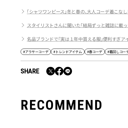
「シャツワンピース」冬と春の、大人コーデ着こな
スタイリストさんに聞いた「結局ずっと雑誌に載っ
名品ブランドで「実は１年中買える服」便利すぎアイ
#アラサーコーデ
#トレンドアイテム
#春コーデ
#着回しコー
SHARE
RECOMMEND