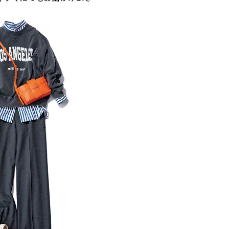
ィ]
ィ]
Nov, 17, 2025
Mar,
BEAUTY
WEDDING
【落ちない名品リップ10選】塗
【トレンドの巻き
り直しできない・皮むけしやす
式ゲスト服の鉄板
いetc.悩みをクリア | CLASSY.[ク
ンピ”は『スカー
ラッシィ]
正解！ | CLASSY.
Aug, 7, 2026
Aug,
BEAUTY
WEDDING
冷房・紫外線etc...「夏の隠れ乾
20万円台〜【カル
燥」を防ぐ【ベタつかない名品
ング４選】ラブ、トリ
クリーム】3選＜30代のベストコ
を『マリッジ』に
スメ＞ | CLASSY.[クラッシィ]
ます！ | CLASSY.
Jul, 13, 2026
Mar,
BEAUTY
WEDDING
朝の“寝ぐせ直し”はもういらな
失敗しない“ゲスト
い！夜に仕込む「ヘアケア家
リー】にある！結
電」3選 | CLASSY.[クラッシィ]
にも使える上質ベー
CLASSY.[クラッシ