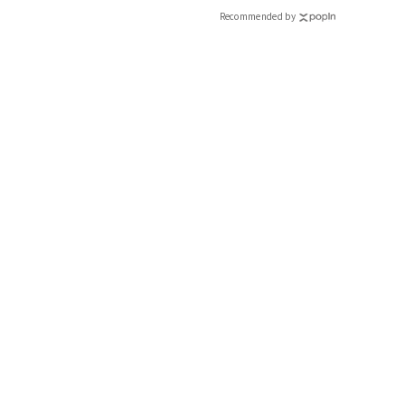
Recommended by
＼コーデアイテム／
ロゴスウェット
最旬アイテムこそ、グレー×白で大人っぽく
ボリュームある身頃＆アームで、着るだけでこなれたバランスに。ロゴ
MAGAZINE）