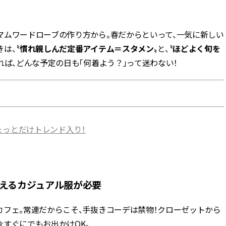
BEAUTY
マムワードローブの作り方から。春だからといって、一気に新しい
きは、
〝慣れ親しんだ定番アイテム＝スタメン〟
と、
〝ほどよく旬を
Aug, 5, 2026
Feb,
BEAUTY
WEDDING
れば、どんな予定の日も「何着よう？」って迷わない！
忙しい毎日に「うるおいター
結婚式に黒ドレス
ボ」を。新【SOFINA BASIC＋】
ばれで失敗しない
のお手入れでうるおってなめら
ーを解説 | CLASS
かな肌を目指す | CLASSY.[クラッ
シィ]
Aug, 6, 2026
Jun,
BEAUTY
WEDDING
ょっとだけトレンド入り！
【ヘアアクセ6選】手抜きに見え
【一生ものジュエ
ない！アラサーのまとめ髪が垢
存在感が際立つ！
抜ける「即戦力アクセ」たち |
「トゥギャザー」
CLASSY.[クラッシィ]
目 | CLASSY.[クラ
えるカジュアル服が必要
Aug, 5, 2026
Aug,
BEAUTY
WEDDING
ユニクロ名品も！日焼け対策ガ
【結婚指輪】人気
カフェ。常連だからこそ、手抜きコーデは禁物！クローゼットから
チ勢の「ないと無理」なアイテ
ング22選｜20〜3
ムハック7選 | CLASSY.[クラッシ
エピソードも | CLA
すぐにでもお出かけOK。