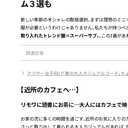
ム３選も
新しい季節のオシャレの取捨選択、まずは理想のミニ
服が必要というわけじゃありません。私たちが持つべ
取り入れたトレンド服＝スーパーサブ〟
。この3着があ
関連記事
アラサー女子向け「春の大人カジュアルコーデ」ち
【近所のカフェへ…】
リモワに読書にお茶に…大人にはカフェで映
お家の次に多くの時間を過ごす、近所のお気に入りの
さっと取り出して着られる大人カジュアルがあれば、今