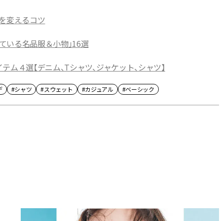
しを変えるコツ
ている名品服＆小物」16選
テム４選【デニム、Tシャツ、ジャケット、シャツ】
デ
#シャツ
#スウェット
#カジュアル
#ベーシック