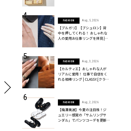
物とは？ | CLASSY.[クラッシィ]
 24, 2026
Aug, 5, 2026
FASHION
方３選】結婚
【ブルガリ】【ブシュロン】背
“シンプル黒ワ
中を押してくれる！ おしゃれな
フ』で盛るのが
人の愛用お仕事リングを拝見 |
[クラッシィ]
CLASSY.[クラッシィ]
 18, 2025
Aug, 3, 2026
FASHION
ティエ人気リ
【カルティエ】おしゃれな人が
ニティetc.
リアルに愛用！ 仕事で自信をく
選ぶ人増えて
れる相棒リング | CLASSY.[クラッ
[クラッシィ]
シィ]
 24, 2026
Aug, 2, 2026
FASHION
服”は【セオ
【梅澤美波】今夏の注目株！ジ
婚式にも仕事
ュエリー感覚の「サムリングサ
シック４選 |
ンダル」でパンツコーデを更新 |
ィ]
CLASSY.[クラッシィ]