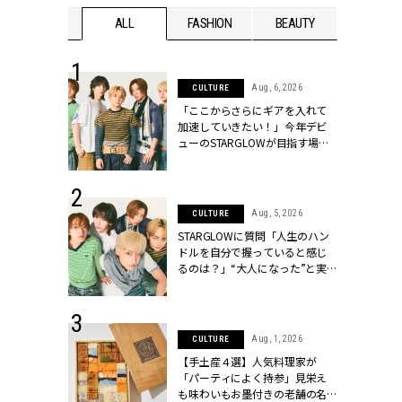
WEDDING
ALL
FASHION
BEAUTY
WEDDIN
 16, 2026
Aug, 6, 2026
CULTURE
はアリ？お呼
「ここからさらにギアを入れて
コーデ＆マナ
加速していきたい！」今年デビ
Y.[クラッシィ]
ューのSTARGLOWが目指す場所
とは？【3rdシングル『Drivin' My
Life』発売】 | CLASSY.[クラッシ
ィ]
 30, 2026
Aug, 5, 2026
CULTURE
リー】1つでも
STARGLOWに質問「人生のハン
ポメラートの
ドルを自分で握っていると感じ
シリーズに注
るのは？」“大️人になった”と実
ッシィ]
感する瞬間【3rdシングル
『Drivin' My Life』発売】 |
CLASSY.[クラッシィ]
 13, 2025
Aug, 1, 2026
CULTURE
ブランドのリ
【手土産４選】人気料理家が
0代カップルの
「パーティによく持参」見栄え
SSY.[クラッシ
も味わいもお墨付きの老舗の名