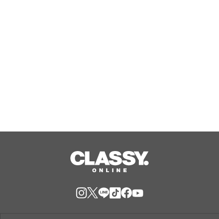
Aug, 08, 2026
『エリオスR』メインストーリー
『Like the dawning light』のEDテー
マ「Rise Sunshine ALL HEROES
Ver.」がフルサイズ配信決定！
Aug, 08, 2026