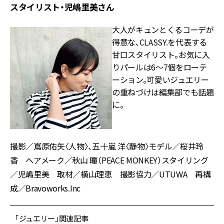
スタイリスト・児嶋里美さん
大人がキュンとくるコーデが
得意な、CLASSY.を代表する
甘口スタイリスト。お気に入
りパールは6～7個をローテ
ーション。可愛いジュエリー
の重ねづけは編集部でも話題
に。
撮影／嶌原佑矢〈人物〉、五十嵐 洋〈静物〉モデル／桜井玲
香 ヘアメーク／秋山 瞳（PEACE MONKEY）スタイリング
／児嶋里美 取材／横山理恵 撮影協力／UTUWA 再構
成／Bravoworks.Inc
「ジュエリー」関連記事