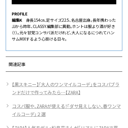
PROFILE
編集K
身長154㎝、足サイズ22.5、名古屋出身。長年携わった
JJから昨年、CLASSY.編集部に異動。ホントは服より酒が好き
（！）。元々甘党コンサバ派だけれど、大人になるにつれてハン
サムMIXするよう心掛ける日々。
関連記事
【黒スキニー】「大人のワンマイルコーデ」をコスパブラ
ンドだけで作ってみたら…【ZARA】
コスパ服や、ZARAが使える！「ダサ見えしない、春ワンマ
イルコーデ」２選
【ZARA】人気モデル・松島花さんが「リアルにZARAで買