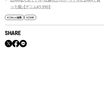
った服」【デニム¥5,990】
#154cm編集
#ZARA
SHARE
RECOMMEND
【CLASSY.お仕事名品】収納力のある優秀バッ
グ&スマホショルダー3選