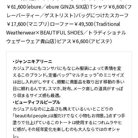
￥61,600（ebure／ebure GINZA SIX店）Tシャツ￥6,600（フ
レーバーティー／ゲストリスト）バッグにつけたスカーフ
￥17,600（マニプリ）ローファー￥49,500（Traditional
Weatherwear×BEAUTIFUL SHOES／トラディショナル
ウェザーウェア青山店）ピアス￥6,600（アビステ）
・ジャンニキアリーニ
カジュアルにもコンサバにもなじみ服装によって表情を変
えるこのブランド。定番バッグ“マルチェッラ”のミニサイズ
は出し入れがしやすく、頻繁に貴重品を取り出す移動の多い
日に頼れるんです。スマホ、財布、メーク直しの道具がすっぽ
り収まるサイズ感も最適。
・ビューティフルピープル
カジュアルなのに上品さも携えているいいとこどりの
「beautiful people」は服だけでなく小物もお得意。1点ずつ手
塗りで仕上げているこのトートは使用するにつれムラやヒ
ビ感が。その経年変化を楽しむのも大人ならではのオシャ
レ。