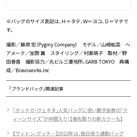
※バッグのサイズ表記は、Ｈ＝タテ、Ｗ＝ヨコ、Ｄ＝マチで
す。
撮影／藤原 宏（Pygmy Company） モデル／山崎紘菜 ヘ
アメーク／加勢 翼 スタイリング／村瀬萌子 取材／野
田春香 撮影協力／丸ビル三菱地所、GARB TOKYO 再構
成／Bravoworks.Inc
「ブランドバッグ」関連記事
「ボッテガ・ヴェネタ」人気バッグに使い勝手抜群の“テ
ィーンサイズ”が仲間入り！【春先取りの新カラーも】
【ヴィトン、グッチ…】2022年は、毎日使う通勤バッグ