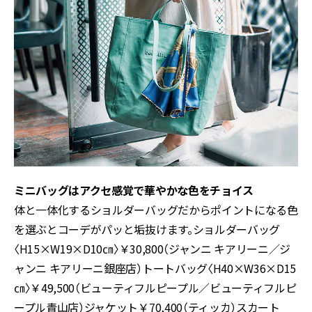
ミニバッグはアクセ感覚で華やかな色をチョイス
体と一体化するショルダーバッグだからポイントになる色
を選ぶとコーデがパッと垢抜けます。ショルダーバッグ
〈H15×W19×D10㎝〉￥30,800（ジャンニ キアリーニ／ジ
ャンニ キアリーニ銀座店）トートバッグ〈H40×W36×D15
㎝〉￥49,500（ビューティフルピープル／ビューティフルピ
ープル青山店）ジャケット￥70,400（ティッカ）スカート