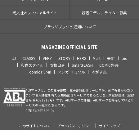
光文社オフィシャルサイト
読者モデル、ライター募集
ブラウザプッシュ通知について
MAGAZINE OFFICIAL SITE
JJ
CLASSY.
VERY
STORY
HERS
Mart
美ST
bis
和食スタイル
女性自身
SmartFLASH
COMIC熱帯
comic Pureri
マンガ コミソル
本がすき。
ABJマークは、この電子書店・電子書籍配信サービスが、著作権者からコン
テンツ使用許諾を得た正規版配信サービスであることを示す登録商標（登録
番号 第6091713号）です。ABJマークの詳細、ABJマークを掲示しているサ
ービスの一覧はこちらです。
https://aebs.or.jp/
このサイトについて
プライバシーポリシー
サイトマップ
©Kobunsha Co., Ltd. All Rights Reserved.