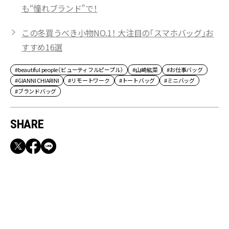
も“憧れブランド”で！
この冬買うべき小物NO.1！ 大注目の「スマホバッグ」お
すすめ16選
#beautiful people（ビューティフルピープル）
#山崎紘菜
#お仕事バッグ
#GIANNI CHIARINI
#リモートワーク
#トートバッグ
#ミニバッグ
#ブランドバッグ
SHARE
RECOMMEND