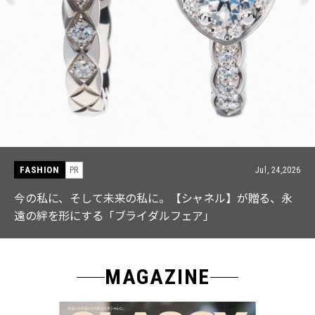
FASHION
 24,2026
PR
Jul,
、永
【ICB】人気インフルエンサーと共同制作! 週5で着
なる「名品ブラウス」２選
MAGAZINE