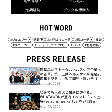
最新号購入
立ち読み
定期購読
デジタル版購入
HOT WORD
#ジュエリー
#通勤服
#お呼ばれコーデ
#旅コーデ
#結婚
#スニーカー
#UNIQLO（ユニクロ）
#ZARA
#骨格診断
PRESS RELEASE
医薬品からトータルヘルスケア企業へ
の変革。第一三共ヘルスケアが発足20
周年を記念し、製品開発・新カテゴリ
挑戦の舞台や旧社統合時のエピソード
Jun, 19, 2026
を社員の想いとともに振り返る特別映
像を公開！
猛暑でも大型犬と快適に遊べる。
WHATAWONが室内イベント「ワン上
等Fes Summer Party」を8月29日開
催
Aug, 09, 2026