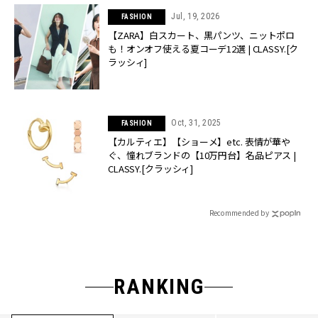
Jul, 19, 2026
FASHION
【ZARA】白スカート、黒パンツ、ニットポロ
も！オンオフ使える夏コーデ12選 | CLASSY.[ク
ラッシィ]
Oct, 31, 2025
FASHION
【カルティエ】【ショーメ】etc. 表情が華や
ぐ、憧れブランドの【10万円台】名品ピアス |
CLASSY.[クラッシィ]
Recommended by
RANKING