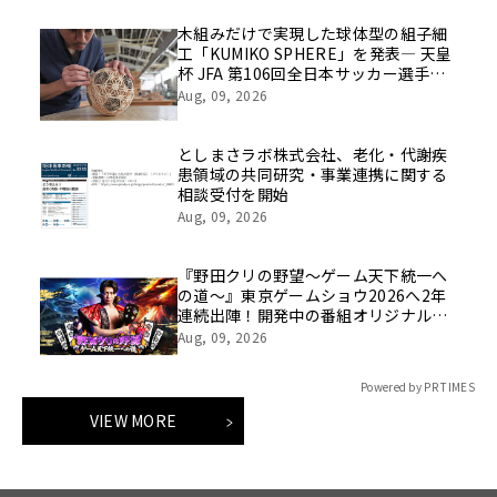
木組みだけで実現した球体型の組子細
工「KUMIKO SPHERE」を発表― 天皇
杯 JFA 第106回全日本サッカー選手権
大会の公式ビジュアルにも採用 ―
Aug, 09, 2026
としまさラボ株式会社、老化・代謝疾
患領域の共同研究・事業連携に関する
相談受付を開始
Aug, 09, 2026
『野田クリの野望～ゲーム天下統一へ
の道～』東京ゲームショウ2026へ2年
連続出陣！開発中の番組オリジナルゲ
ームを世界最速体験！失敗したら即
Aug, 09, 2026
「打ち首」！？しんや＆青木マッチョ
参加のイベントも開催！
Powered by PR TIMES
VIEW MORE