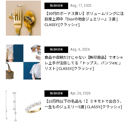
Aug, 17, 2025
FASHION
【30代のボーナス買い】ボリュームリングに注
目度上昇中『Diorの地金ジュエリー』３選 |
CLASSY.[クラッシィ]
Aug, 6, 2026
FASHION
食品や収納だけじゃない【無印良品】でオシャ
レ上手が注目してる「トップス、パンツetc.」
リスト | CLASSY.[クラッシィ]
Apr, 26, 2026
FASHION
【10万円以下の名品も！】ミキモトで出合う、
一生ものジュエリー5選 | CLASSY.[クラッシィ]