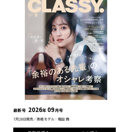
2026
09
最新号
年
月号
7月28日発売／
表紙モデル：堀田 茜