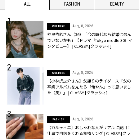
ALL
FASHION
BEAUTY
Aug, 8, 2026
CULTURE
仲里依紗さん（36）「今の時代なら結婚は選ん
でいないかも」【ドラマ『Tokyo middle 30』イ
ンタビュー】 | CLASSY.[クラッシィ]
Aug, 8, 2026
CULTURE
【小林虎之介さん】父譲りのライダース「父の
卒業アルバムを見たら『俺やん』って思いまし
た（笑）」 | CLASSY.[クラッシィ]
Aug, 3, 2026
FASHION
【カルティエ】おしゃれな人がリアルに愛用！
仕事で自信をくれる相棒リング | CLASSY.[クラ