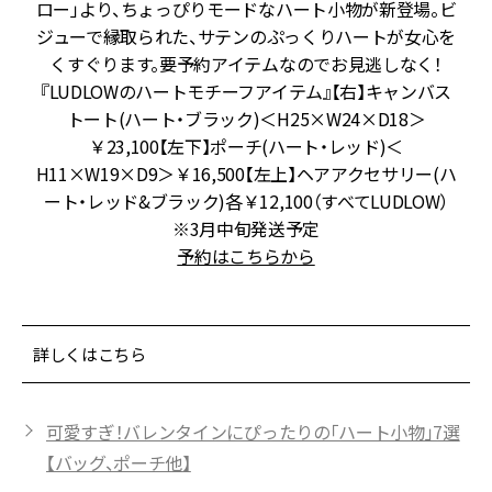
し
ロー」より、ちょっぴりモードなハート小物が新登場。ビ
く
ジューで縁取られた、サテンのぷっくりハートが女心を
カ
くすぐります。要予約アイテムなのでお見逃しなく！
で
『LUDLOWのハートモチーフアイテム』【右】キャンバス
ル
トート(ハート・ブラック)＜H25×W24×D18＞
フ
￥23,100【左下】ポーチ(ハート・レッド)＜
H11×W19×D9＞￥16,500【左上】ヘアアクセサリー(ハ
ート・レッド&ブラック)各￥12,100（すべてLUDLOW）
※3月中旬発送予定
予約はこちらから
詳しくはこちら
可愛すぎ！バレンタインにぴったりの「ハート小物」7選
【バッグ、ポーチ他】