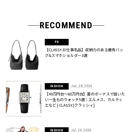
RECOMMEND
【CLASSY.お仕事名品】収納力のある優秀バッ
グ&スマホショルダー3選
Jun, 28, 2026
FASHION
【40万円台〜60万円台】夏のボーナスで狙いた
い一生ものウォッチ5選｜エルメス、カルティ
エなど | CLASSY.[クラッシィ]
Jul, 29, 2026
FASHION