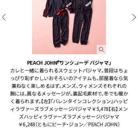
PEACH JOHN「リンクコーデ パジャマ」
着
カレと一緒に着られるスウェットパジャマ。普段はちょ
ワ
っぴり恥ずかしいおそろいのアイテムも、部屋着なら気
兼ねなく楽しめるはず。メンズ、ウィメンズそれぞれの
メ
腕には、異なるメッセージが。裏起毛素材で、冬でも暖か
イ
く着られます。【左】『バレンタインコレクション』ハッピ
ト
ィラヴァーズラブメッセージパジャマ￥5,478【右】メン
テ
ズハッピィラヴァーズラブメッセージパジャマ
ツ
￥6,248（ともにピーチ・ジョン／PEACH JOHN）
ネ