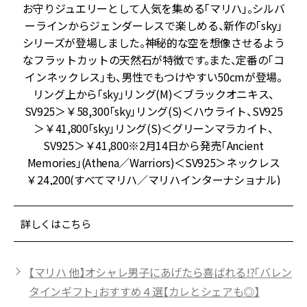
ー
お守りジュエリーとして人気を集める「マリハ」。シルバ
ン
ーラインからジェンダーレスで楽しめる、新作の「sky」
ま
シリーズが登場しました。神秘的な空を想像させるよう
】
なフラットカットの天然石が特徴です。また、定番の「コ
ン
インネックレス」も、男性でもつけやすい50cmが登場。
リング上から「sky」リング(M)＜ブラックオニキス、
SV925＞￥58,300「sky」リング(S)＜ハウライト、SV925
＞￥41,800「sky」リング(S)＜グリーンマラカイト、
SV925＞￥41,800※2月14日から発売「Ancient
Memories」(Athena／Warriors)＜SV925＞ネックレス
￥24,200(すべてマリハ／マリハインターナショナル)
詳しくはこちら
【マリハ 他】オシャレ男子にあげたら喜ばれる!?「バレン
タインギフト」おすすめ４選【カレとシェアも◎】