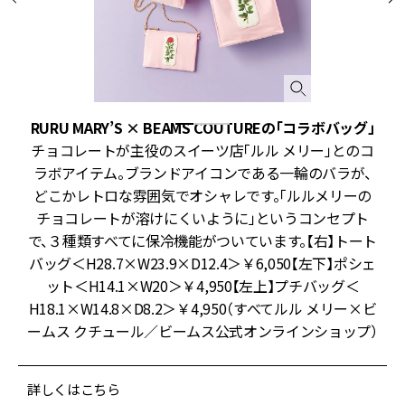
RURU MARY’S × BEAMS COUTUREの「コラボバッグ」
プ
チョコレートが主役のスイーツ店「ルル メリー」とのコ
ラボアイテム。ブランドアイコンである一輪のバラが、
ッ
どこかレトロな雰囲気でオシャレです。「ルルメリーの
ク
チョコレートが溶けにくいように」というコンセプト
で、３種類すべてに保冷機能がついています。【右】トート
パ
バッグ＜H28.7×W23.9×D12.4＞￥6,050【左下】ポシェ
ット＜H14.1×W20＞￥4,950【左上】プチバッグ＜
H18.1×W14.8×D8.2＞￥4,950（すべてルル メリー×ビ
ームス クチュール／ビームス公式オンラインショップ）
詳しくはこちら