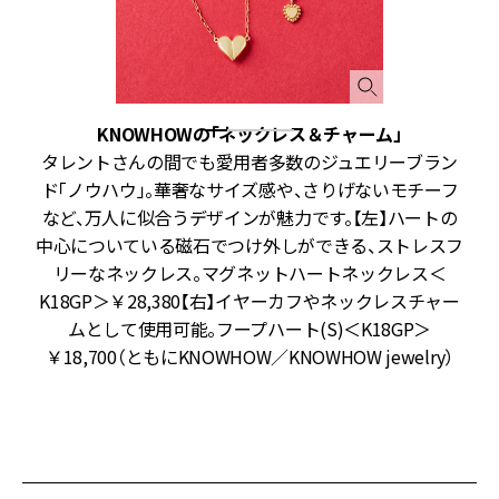
KNOWHOWの「ネックレス＆チャーム」
レ
タレントさんの間でも愛用者多数のジュエリーブラン
は
ド「ノウハウ」。華奢なサイズ感や、さりげないモチーフ
見
など、万人に似合うデザインが魅力です。【左】ハートの
心
中心についている磁石でつけ外しができる、ストレスフ
P
リーなネックレス。マグネットハートネックレス＜
K18GP＞￥28,380【右】イヤーカフやネックレスチャー
ムとして使用可能。フープハート(S)＜K18GP＞
￥18,700（ともにKNOWHOW／KNOWHOW jewelry）