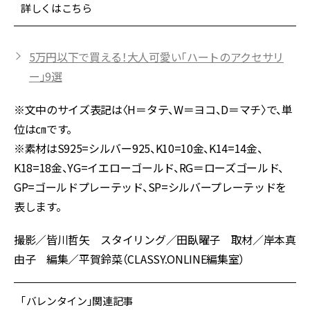
詳しくはこちら
5万円以下で買える！大人可愛い「ハートのアクセサリ
ー」9選
※文中のサイズ表記は〈H＝タテ、W＝ヨコ、D＝マチ〉で、単
位は㎝です。
※素材はS925=シルバー925、K10=10金、K14=14金、
K18=18金、YG=イエローゴールド、RG＝ローズゴールド、
GP=ゴールドプレーテッド、SP=シルバープレーテッドを
表します。
撮影／皆川哲矢 スタイリング／田臥曜子 取材／岸本真
由子 編集／平賀鈴菜（CLASSY.ONLINE編集室）
「バレンタイン」関連記事