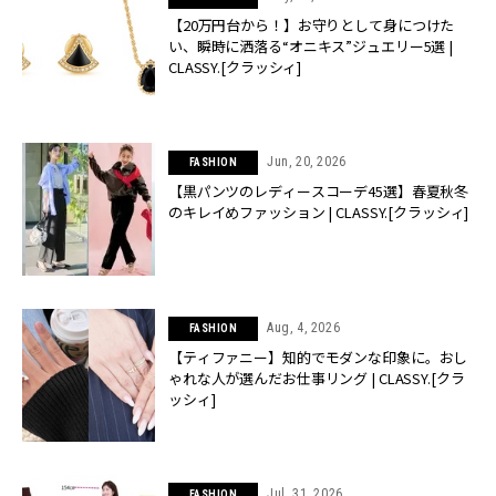
【20万円台から！】お守りとして身につけた
い、瞬時に洒落る“オニキス”ジュエリー5選 |
CLASSY.[クラッシィ]
Jun, 20, 2026
FASHION
【黒パンツのレディースコーデ45選】春夏秋冬
のキレイめファッション | CLASSY.[クラッシィ]
Aug, 4, 2026
FASHION
【ティファニー】知的でモダンな印象に。おし
ゃれな人が選んだお仕事リング | CLASSY.[クラ
ッシィ]
Jul, 31, 2026
FASHION