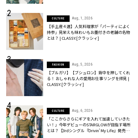
Aug, 1, 2026
CULTURE
【手土産４選】人気料理家が「パーティによく
持参」見栄えも味わいもお墨付きの老舗の名物
とは？ | CLASSY.[クラッシィ]
Aug, 5, 2026
FASHION
【ブルガリ】【ブシュロン】背中を押してくれ
る！ おしゃれな人の愛用お仕事リングを拝見 |
CLASSY.[クラッシィ]
Aug, 6, 2026
CULTURE
「ここからさらにギアを入れて加速していきた
い！」今年デビューのSTARGLOWが目指す場所
とは？【3rdシングル『Drivin' My Life』発売】 |
CLASSY.[クラッシィ]