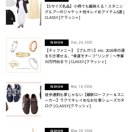
【Sサイズ名品】小柄でも着映える！スタニン
グルアーのジャケット他キレイめアイテム5選 |
CLASSY.[クラッシィ]
Dec, 26, 2025
FASHION
【ティファニー】【ブルガリ】etc. 2026年の運
を引き寄せる、“幸運モチーフ”リング｜〜予算
30万円台まで | CLASSY.[クラッシィ]
Mar, 14, 2026
FASHION
徒歩通勤も夢じゃない【最新ローファー＆スニ
ーカー】ラクでキレイめなお仕事シューズカタ
ログ | CLASSY.[クラッシィ]
May, 26, 2026
FASHION