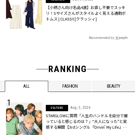
【小柄さん向け名品4選】お直し不要でスッキ
リ！Sサイズさんがスタイルよく見える通勤ボ
トムス | CLASSY.[クラッシィ]
Recommended by
RANKING
ALL
FASHION
BEAUTY
Aug, 5, 2026
CULTURE
STARGLOWに質問「人生のハンドルを自分で握
っていると感じるのは？」“大️人になった”と実
感する瞬間【3rdシングル『Drivin' My Life』発
売】 | CLASSY.[クラッシィ]