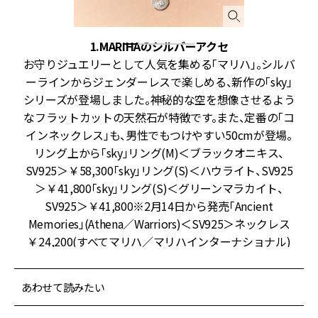
1.MARIHAのシルバーアクセ
ア
お守りジュエリーとして人気を集める「マリハ」。シルバ
す
ーラインからジェンダーレスで楽しめる、新作の「sky」
い
シリーズが登場しました。神秘的な空を想像させるよう
グ
なフラットカットの天然石が特徴です。また、定番の「コ
フ
インネックレス」も、男性でもつけやすい50cmが登場。
リング上から「sky」リング(M)＜ブラックオニキス、
ス
SV925＞￥58,300「sky」リング(S)＜ハウライト、SV925
＞￥41,800「sky」リング(S)＜グリーンマラカイト、
SV925＞￥41,800※2月14日から発売「Ancient
Memories」(Athena／Warriors)＜SV925＞ネックレス
￥24,200(すべてマリハ／マリハインターナショナル)
あわせて読みたい