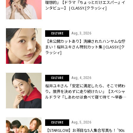
理想的」【ドラマ『ちょっとだけエスパー』イ
ンタビュー】 | CLASSY.[クラッシィ]
Aug, 3, 2026
CULTURE
【未公開カットあり】洗練されたハンサムな佇
まい！桜井ユキさん特別カット集 | CLASSY.[ク
ラッシィ]
Aug, 4, 2026
CULTURE
桜井ユキさん「安定に満足したら、そこで終わ
り。限界を決めずに走り続けたい」【スペシャ
ルドラマ『しあわせは食べて寝て待て ～早春の
養生編～』】 | CLASSY.[クラッシィ]
Aug, 5, 2026
CULTURE
【STARGLOW】お茶目な5人集合写真も！ ’90s