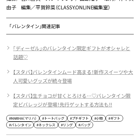
由子 編集／平賀鈴菜（CLASSY.ONLINE編集室）
「バレンタイン」関連記事
「ディーゼル」のバレンタイン限定ギフトがオシャレと
話題♡
【スタバ】バレンタインムード高まる！新作スイーツや大
人可愛いグッズが続々登場
【スタバ】生チョコが甘くとろける…♡バレンタイン限
定ビバレッジが登場！先行ゲットする方法も!!
#MARIHA（マリハ）
#トートバッグ
#プチギフト
#小物
#ギフト
#バレンタイン
#ネックレス
#リング
#バッグ