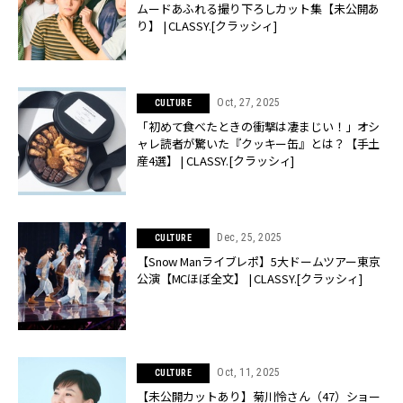
ムードあふれる撮り下ろしカット集【未公開あ
り】 | CLASSY.[クラッシィ]
Oct, 27, 2025
CULTURE
「初めて食べたときの衝撃は凄まじい！」オシ
ャレ読者が驚いた『クッキー缶』とは？【手土
産4選】 | CLASSY.[クラッシィ]
Dec, 25, 2025
CULTURE
【Snow Manライブレポ】5大ドームツアー東京
公演【MCほぼ全文】 | CLASSY.[クラッシィ]
Oct, 11, 2025
CULTURE
【未公開カットあり】菊川怜さん（47）ショー