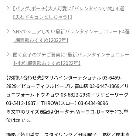
【バッグ、ポーチ】大人可愛い「バレンタイン小物」４選
【思わずキュンとしちゃう！】
SNSでシェアしたい最新バレンタインチョコレート4選
｜編集部おすすめ【2022年】
働く女子のプチご褒美に！最新バレンタインチョコレー
ト4選｜編集部おすすめ【2022年】
【お問い合わせ先】マリハインターナショナル 03-6459-
2829／ビューティフルピープル 青山店 03-6447-1869／リ
ュニフォーム トウキョウ 03-6812-2930／サザビーリーグ
03-5412-1937／THROW（スロー） 03-6434-9096
※文中のサイズ表記は〈H＝タテ、W＝ヨコ、D＝マチ〉で、単
位は㎝です。
撮影／皆川哲矢 スタイリング／田臥曜子 取材／岸本真