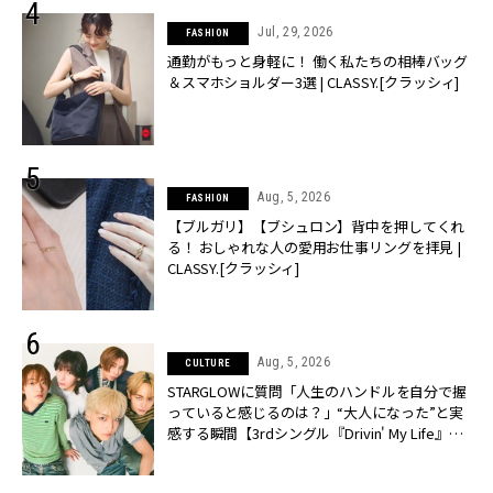
Jul, 29, 2026
FASHION
通勤がもっと身軽に！ 働く私たちの相棒バッグ
＆スマホショルダー3選 | CLASSY.[クラッシィ]
Aug, 5, 2026
FASHION
【ブルガリ】【ブシュロン】背中を押してくれ
る！ おしゃれな人の愛用お仕事リングを拝見 |
CLASSY.[クラッシィ]
Aug, 5, 2026
CULTURE
STARGLOWに質問「人生のハンドルを自分で握
っていると感じるのは？」“大️人になった”と実
感する瞬間【3rdシングル『Drivin' My Life』発
売】 | CLASSY.[クラッシィ]