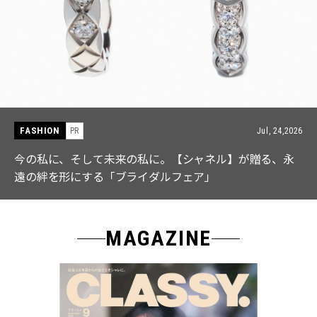
FASHION
PR
Jul, 15,2026
【ICB】人気インフルエンサーと共同制作! 週5で着たく
なる「名品ブラウス」２選
MAGAZINE