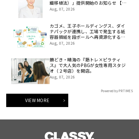
織移植法）」提供開始のお知らせ 【医
療法人社団 青真会 青山エルクリニ
Aug, 07, 2026
ック】
カゴメ、王子ホールディングス、ダイ
ナパックが連携し、工場で発生する紙
容器損紙を段ボールへ再資源化する実
証を開始
Aug, 07, 2026
勝どき・晴海の『筋トレ×ピラティ
ス』で大人気のPBGが女性専用スタジ
オ（２号店）を開店。
Aug, 07, 2026
Powered by PR TIMES
VIEW MORE