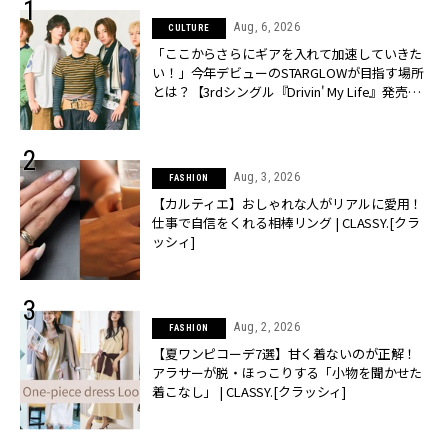
Aug, 6, 2026
CULTURE
「ここからさらにギアを入れて加速していきた
い！」今年デビューのSTARGLOWが目指す場所
とは？【3rdシングル『Drivin' My Life』発売】 |
CLASSY.[クラッシィ]
Aug, 3, 2026
FASHION
【カルティエ】おしゃれな人がリアルに愛用！
仕事で自信をくれる相棒リング | CLASSY.[クラ
ッシィ]
Aug, 2, 2026
FASHION
【夏ワンピコーデ7選】甘く着ないのが正解！
アラサーが脱・ほっこりする「小物を聞かせた
着こなし」 | CLASSY.[クラッシィ]