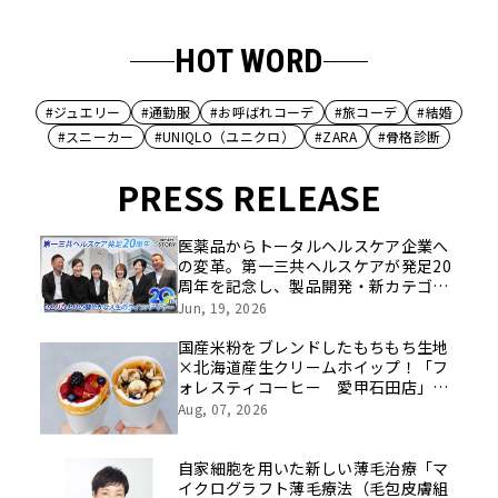
HOT WORD
#ジュエリー
#通勤服
#お呼ばれコーデ
#旅コーデ
#結婚
#スニーカー
#UNIQLO（ユニクロ）
#ZARA
#骨格診断
PRESS RELEASE
医薬品からトータルヘルスケア企業へ
の変革。第一三共ヘルスケアが発足20
周年を記念し、製品開発・新カテゴリ
挑戦の舞台や旧社統合時のエピソード
Jun, 19, 2026
を社員の想いとともに振り返る特別映
像を公開！
国産米粉をブレンドしたもちもち生地
×北海道産生クリームホイップ！「フ
ォレスティコーヒー 愛甲石田店」に
て、８月１７日（月）からクレープ販
Aug, 07, 2026
売を開始
自家細胞を用いた新しい薄毛治療「マ
イクログラフト薄毛療法（毛包皮膚組