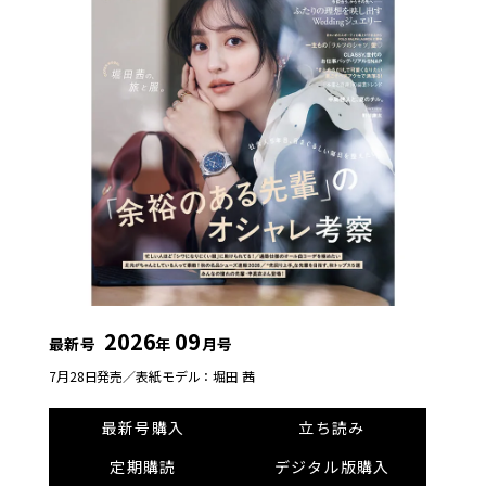
2026
09
最新号
年
月号
7月28日発売／
表紙モデル：堀田 茜
最新号購入
立ち読み
定期購読
デジタル版購入