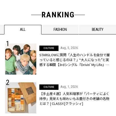
RANKING
ALL
FASHION
BEAUTY
Aug, 5, 2026
CULTURE
STARGLOWに質問「人生のハンドルを自分で握
っていると感じるのは？」“大️人になった”と実
感する瞬間【3rdシングル『Drivin' My Life』発
売】 | CLASSY.[クラッシィ]
Aug, 1, 2026
CULTURE
【手土産４選】人気料理家が「パーティによく
持参」見栄えも味わいもお墨付きの老舗の名物
とは？ | CLASSY.[クラッシィ]