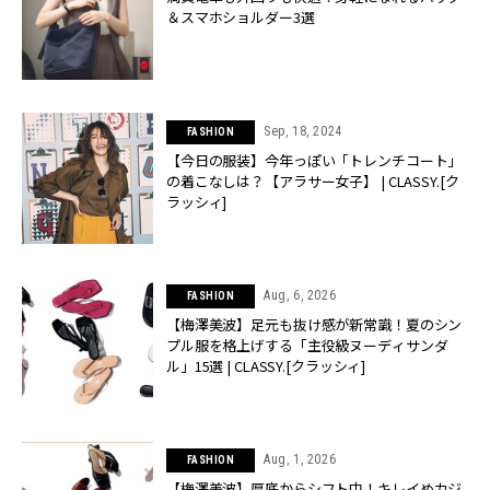
＆スマホショルダー3選
Sep, 18, 2024
FASHION
【今日の服装】今年っぽい「トレンチコート」
の着こなしは？【アラサー女子】 | CLASSY.[ク
ラッシィ]
Aug, 6, 2026
FASHION
【梅澤美波】足元も抜け感が新常識！夏のシン
プル服を格上げする「主役級ヌーディサンダ
ル」15選 | CLASSY.[クラッシィ]
Aug, 1, 2026
FASHION
【梅澤美波】厚底からシフト中！キレイめカジ