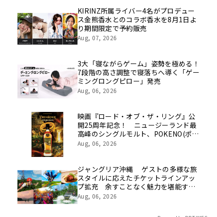
を社員の想いとともに振り返る特別映
像を公開！
KIRINZ所属ライバー4名がプロデュー
ス金熊香水とのコラボ香水を8月1日よ
り期間限定で予約販売
Aug, 07, 2026
3大「寝ながらゲーム」姿勢を極める！
7段階の高さ調整で寝落ちへ導く「ゲー
ミングロングピロー」発売
Aug, 06, 2026
映画『ロード・オブ・ザ・リング』公
開25周年記念！ ニュージーランド最
高峰のシングルモルト、POKENO(ポケ
ノ)より 数量限定ウイスキー「リング
Aug, 06, 2026
ベアラー」が誕生
ジャングリア沖縄 ゲストの多様な旅
スタイルに応えたチケットラインアッ
プ拡充 余すことなく魅力を堪能する
「ロイヤルチケット」新登場
Aug, 06, 2026