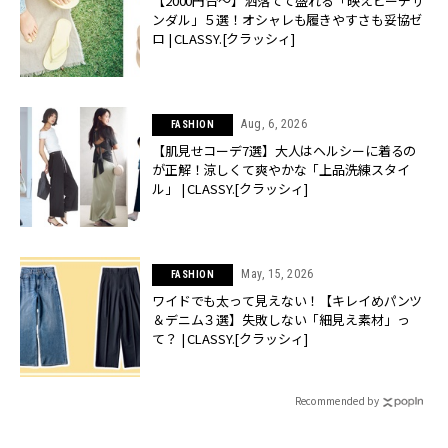
【2000円台〜】洒落てて盛れる「映えビーチサ
ンダル」５選！オシャレも履きやすさも妥協ゼ
ロ | CLASSY.[クラッシィ]
Aug, 6, 2026
FASHION
【肌見せコーデ7選】大人はヘルシーに着るの
が正解！涼しくて爽やかな「上品洗練スタイ
ル」 | CLASSY.[クラッシィ]
May, 15, 2026
FASHION
ワイドでも太って見えない！【キレイめパンツ
＆デニム３選】失敗しない「細見え素材」っ
て？ | CLASSY.[クラッシィ]
Recommended by