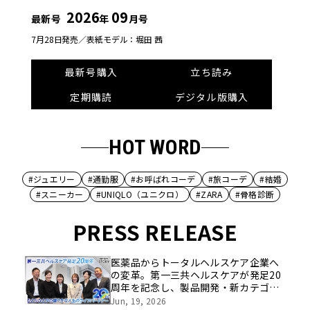
2026
09
最新号
年
月号
7月28日発売／
表紙モデル：堀田 茜
最新号購入
立ち読み
定期購読
デジタル版購入
HOT WORD
#ジュエリー
#通勤服
#お呼ばれコーデ
#旅コーデ
#結婚
#スニーカー
#UNIQLO（ユニクロ）
#ZARA
#骨格診断
PRESS RELEASE
医薬品からトータルヘルスケア企業へ
の変革。第一三共ヘルスケアが発足20
周年を記念し、製品開発・新カテゴリ
挑戦の舞台や旧社統合時のエピソード
Jun, 19, 2026