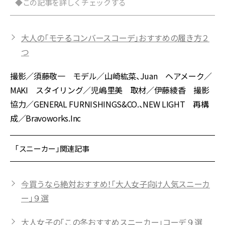
◆この記事を詳しくチェックする
大人の「モテるコンバースコーデ」おすすめの履き方２
つ
撮影／須藤敬一 モデル／山崎紘菜、Juan ヘアメーク／
MAKI スタイリング／児嶋里美 取材／伊藤綾香 撮影
協力／GENERAL FURNISHINGS&CO.、NEW LIGHT 再構
成／Bravoworks.Inc
「スニーカー」関連記事
今買うなら絶対おすすめ！「大人女子向け人気スニーカ
ー」９選
大人女子の「この冬おすすめスニーカー」コーデ９選