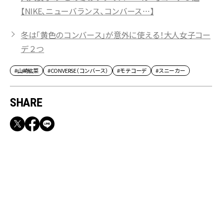
【NIKE、ニューバランス、コンバース…】
冬は「黄色のコンバース」が意外に使える！大人女子コー
デ２つ
#山崎紘菜
#CONVERSE（コンバース）
#モテコーデ
#スニーカー
SHARE
RECOMMEND