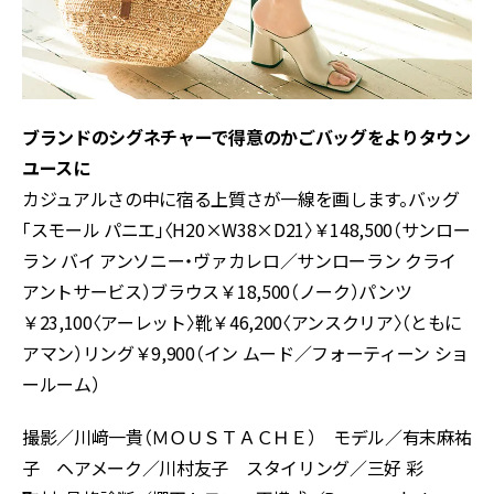
ブランドのシグネチャーで得意のかごバッグをよりタウン
ユースに
カジュアルさの中に宿る上質さが一線を画します。バッグ
「スモール パニエ」〈H20×W38×D21〉￥148,500（サンロー
ラン バイ アンソニー・ヴァカレロ／サンローラン クライ
アントサービス）ブラウス￥18,500（ノーク）パンツ
￥23,100〈アーレット〉靴￥46,200〈アンスクリア〉（ともに
アマン）リング￥9,900（イン ムード／フォーティーン ショ
ールーム）
撮影／川﨑一貴（ＭＯＵＳＴＡＣＨＥ） モデル／有末麻祐
子 ヘアメーク／川村友子 スタイリング／三好 彩