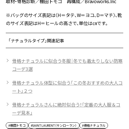
取材・骨格診断／棚田トモコ 再構成／Bravoworks.Inc
※バッグのサイズ表記は〈H＝タテ、W＝ヨコ、D＝マチ〉、靴
のサイズ表記はH＝ヒールの高さで、単位は㎝です。
「ナチュラルタイプ」関連記事
骨格ナチュラルに似合う冬服｜冬でも着太りしない防寒
コーデ3選
骨格ナチュラル体型に似合う「この冬おすすめの大人コ
ート」２つ
骨格ナチュラルさんに絶対似合う！「定番の大人服＆コ
ーデ見本」
#棚田トモコ
#SAINT LAURENT（サンローラン）
#骨格ナチュラル