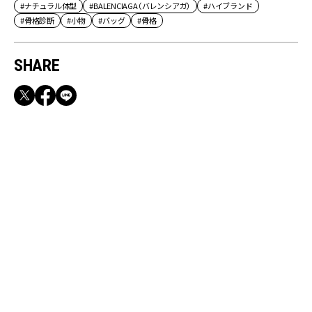
#ナチュラル体型
#BALENCIAGA（バレンシアガ）
#ハイブランド
#骨格診断
#小物
#バッグ
#骨格
SHARE
RECOMMEND
満員電車も外回りも快適！身軽になれるバッグ
＆スマホショルダー3選