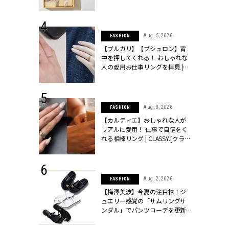
物とは？ | CLASSY.[クラッシィ]
 24, 2026
Aug, 5, 2026
FASHION
方３選】結婚
【ブルガリ】【ブシュロン】背
“シンプル黒ワ
中を押してくれる！ おしゃれな
フ』で盛るのが
人の愛用お仕事リングを拝見 |
[クラッシィ]
CLASSY.[クラッシィ]
 18, 2025
Aug, 3, 2026
FASHION
ティエ人気リ
【カルティエ】おしゃれな人が
ニティetc.
リアルに愛用！ 仕事で自信をく
選ぶ人増えて
れる相棒リング | CLASSY.[クラッ
[クラッシィ]
シィ]
 24, 2026
Aug, 2, 2026
FASHION
服”は【セオ
【梅澤美波】今夏の注目株！ジ
婚式にも仕事
ュエリー感覚の「サムリングサ
シック４選 |
ンダル」でパンツコーデを更新 |
ィ]
CLASSY.[クラッシィ]