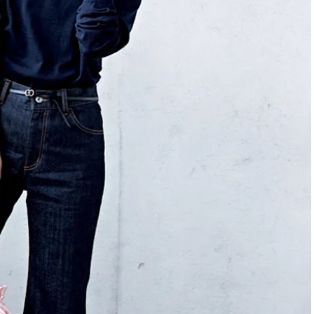
ィ]
ィ]
Nov, 17, 2025
Mar,
BEAUTY
WEDDING
【落ちない名品リップ10選】塗
【トレンドの巻き
り直しできない・皮むけしやす
式ゲスト服の鉄板
いetc.悩みをクリア | CLASSY.[ク
ンピ”は『スカー
ラッシィ]
正解！ | CLASSY.
Aug, 7, 2026
Aug,
BEAUTY
WEDDING
冷房・紫外線etc...「夏の隠れ乾
20万円台〜【カル
燥」を防ぐ【ベタつかない名品
ング４選】ラブ、トリ
クリーム】3選＜30代のベストコ
を『マリッジ』に
スメ＞ | CLASSY.[クラッシィ]
ます！ | CLASSY.
Jul, 13, 2026
Mar,
BEAUTY
WEDDING
朝の“寝ぐせ直し”はもういらな
失敗しない“ゲスト
い！夜に仕込む「ヘアケア家
リー】にある！結
電」3選 | CLASSY.[クラッシィ]
にも使える上質ベー
CLASSY.[クラッシ