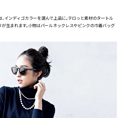
BEAUTY
」は、インディゴカラーを選んで上品に。テロっと素材のタートル
リが生まれます。小物はパールネックレスやピンクの巾着バッグ
Aug, 5, 2026
Feb,
BEAUTY
WEDDING
忙しい毎日に「うるおいター
結婚式に黒ドレス
ボ」を。新【SOFINA BASIC＋】
ばれで失敗しない
のお手入れでうるおってなめら
ーを解説 | CLASS
かな肌を目指す | CLASSY.[クラッ
シィ]
Aug, 6, 2026
Jun,
BEAUTY
WEDDING
【ヘアアクセ6選】手抜きに見え
【一生ものジュエ
ない！アラサーのまとめ髪が垢
存在感が際立つ！
抜ける「即戦力アクセ」たち |
「トゥギャザー」
CLASSY.[クラッシィ]
目 | CLASSY.[クラ
Aug, 5, 2026
Aug,
BEAUTY
WEDDING
ユニクロ名品も！日焼け対策ガ
【結婚指輪】人気
チ勢の「ないと無理」なアイテ
ング22選｜20〜3
ムハック7選 | CLASSY.[クラッシ
エピソードも | CLA