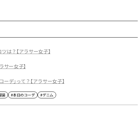
コツは？【アラサー女子】
ラサー女子】
コーデ」って？【アラサー女子】
服装
#本日のコーデ
#デニム