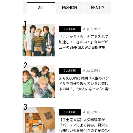
WEDDING
ALL
FASHION
BEAUTY
WEDDIN
 16, 2026
Aug, 6, 2026
CULTURE
はアリ？お呼
「ここからさらにギアを入れて
コーデ＆マナ
加速していきたい！」今年デビ
Y.[クラッシィ]
ューのSTARGLOWが目指す場所
とは？【3rdシングル『Drivin' My
Life』発売】 | CLASSY.[クラッシ
ィ]
 30, 2026
Aug, 5, 2026
CULTURE
リー】1つでも
STARGLOWに質問「人生のハン
ポメラートの
ドルを自分で握っていると感じ
シリーズに注
るのは？」“大️人になった”と実
ッシィ]
感する瞬間【3rdシングル
『Drivin' My Life』発売】 |
CLASSY.[クラッシィ]
 13, 2025
Aug, 1, 2026
CULTURE
ブランドのリ
【手土産４選】人気料理家が
0代カップルの
「パーティによく持参」見栄え
SSY.[クラッシ
も味わいもお墨付きの老舗の名