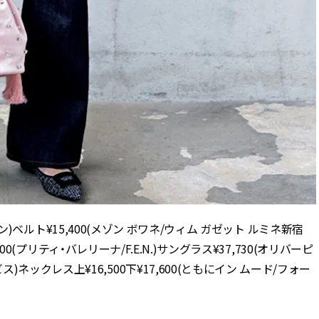
ーン)ベルト¥15,400(メゾン ボワネ/ウィム ガゼット ルミネ新宿
00(プリティ・バレリーナ/F.E.N.)サングラス¥37,730(オリバーピ
)ネックレス上¥16,500下¥17,600(ともにイン ムード/フォー