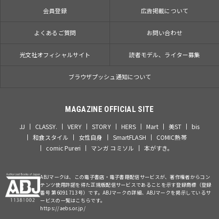
会員登録
広告掲載について
よくあるご質問
お問い合わせ
光文社オフィシャルサイト
読者モデル、ライター募集
ブラウザプッシュ通知について
MAGAZINE OFFICIAL SITE
JJ
CLASSY.
VERY
STORY
HERS
Mart
美ST
bis
和食スタイル
女性自身
SmartFLASH
COMIC熱帯
comic Pureri
マンガ コミソル
本がすき。
ABJマークは、この電子書店・電子書籍配信サービスが、著作権者からコン
テンツ使用許諾を得た正規版配信サービスであることを示す登録商標（登録
番号 第6091713号）です。ABJマークの詳細、ABJマークを掲示しているサ
ービスの一覧はこちらです。
https://aebs.or.jp/