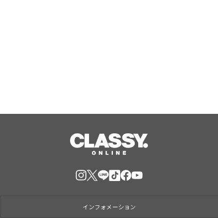
RUELLE、女性誌メディア『arweb』
にてアクティブウェア6型が掲載
Aug, 06, 2026
インフォメーション