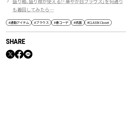
盛り袖、盛り襟が使える！「華やか白ブラウス」を何通り
も着回してみたら…
#通勤アイテム
#ブラウス
#春コーデ
#抗菌
#CLASSY.Closet
SHARE
RECOMMEND
【CLASSY.お仕事名品】収納力のある優秀バッ
グ&スマホショルダー3選