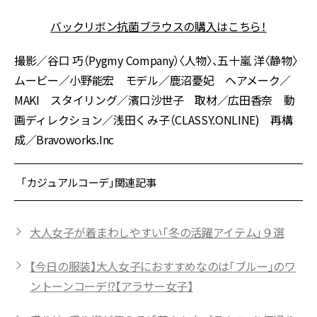
バックリボン抗菌ブラウスの購入はこちら！
撮影／谷口 巧（Pygmy Company）〈人物〉、五十嵐 洋〈静物〉
ムービー／小野能宏 モデル／鹿沼憂妃 ヘアメーク／
MAKI スタイリング／濱口沙世子 取材／広田香奈 動
画ディレクション／浅田くみ子（CLASSY.ONLINE) 再構
成／Bravoworks.Inc
「カジュアルコーデ」関連記事
大人女子が着まわしやすい「冬の活躍アイテム」９選
【今日の服装】大人女子におすすめなのは「ブルー」のワ
ントーンコーデ!?【アラサー女子】