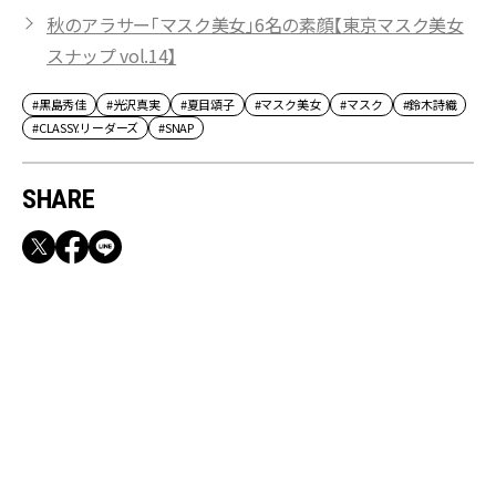
秋のアラサー「マスク美女」6名の素顔【東京マスク美女
スナップ vol.14】
#黒島秀佳
#光沢真実
#夏目頌子
#マスク美女
#マスク
#鈴木詩織
#CLASSY.リーダーズ
#SNAP
SHARE
RECOMMEND