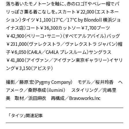
落ち着いたモノトーンを軸に、赤のロゴTやベレー帽でパ
リっぽさ薫る着こなしを。スカート￥22,000（エストネー
ション）タイツ￥1,100（17℃／17℃ by Blondoll 横浜ジョ
イナス店）コート￥36,300カットソー￥7,700ブーツ
￥42,900〈ペリーコ・サニー〉（すべてアルアバイル）バッグ
￥231,000（ヴァレクストラ／ヴァレクストラ ジャパン）帽
子￥6,050（CA4LA／CA4LA プレスルーム）サングラス
￥41,800（アイヴァン／アイヴァン東京ギャラリー）イヤリ
ング￥3,150（アビステ）
撮影／藤原 宏（Pygmy Company） モデル／桜井玲香 ヘ
アメーク／桑野泰成（ilumini） スタイリング／児嶋里
美 取材／浜田麻衣 再構成／Bravoworks.Inc
「タイツ」関連記事