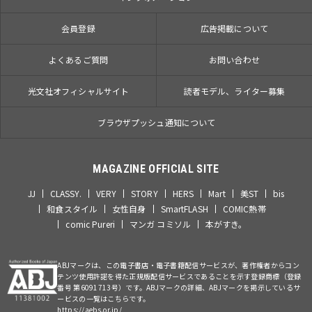
会員登録
広告掲載について
よくあるご質問
お問い合わせ
光文社オフィシャルサイト
読者モデル、ライター募集
ブラウザプッシュ通知について
MAGAZINE OFFICIAL SITE
JJ
CLASSY.
VERY
STORY
HERS
Mart
美ST
bis
和食スタイル
女性自身
SmartFLASH
COMIC熱帯
comic Pureri
マンガ コミソル
本がすき。
ABJマークは、この電子書店・電子書籍配信サービスが、著作権者からコン
テンツ使用許諾を得た正規版配信サービスであることを示す登録商標（登録
番号 第6091713号）です。ABJマークの詳細、ABJマークを掲示しているサ
ービスの一覧はこちらです。
https://aebs.or.jp/