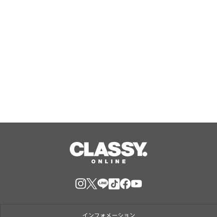
Aug, 07, 2026
この秋の正解コーデを、セットで。パ
ンツもスカートも気分で選べる、シア
ーニット×サテンボトムの「秋映えコ
ーデSET」が登場
Aug, 07, 2026
インフォメーション