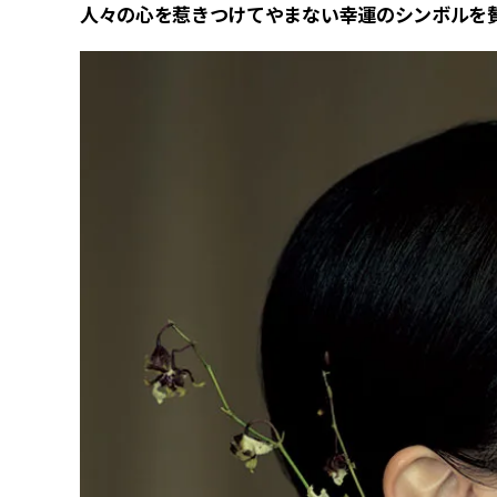
人々の心を惹きつけてやまない幸運のシンボルを