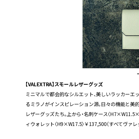
【VALEXTRA】スモールレザーグッズ
ションア
ミニマルで都会的なシルエット、美しいラッカーエッ
ローブに
るミラノがインスピレーション源。日々の機能と美
レザーグッズたち。上から・名刺ケース〈H7×W11.5×D1.
ラットシュ
ィウォレット〈H9×W17.5〉￥137,500（すべて