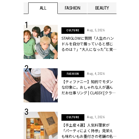
WEDDING
ALL
FASHION
BEAUTY
WEDDIN
 16, 2026
Aug, 5, 2026
CULTURE
はアリ？お呼
STARGLOWに質問「人生のハン
コーデ＆マナ
ドルを自分で握っていると感じ
Y.[クラッシィ]
るのは？」“大️人になった”と実
感する瞬間【3rdシングル
『Drivin' My Life』発売】 |
CLASSY.[クラッシィ]
 13, 2025
Aug, 4, 2026
FASHION
ブランドのリ
【ティファニー】知的でモダン
0代カップルの
な印象に。おしゃれな人が選ん
SSY.[クラッシ
だお仕事リング | CLASSY.[クラッ
シィ]
 30, 2026
Aug, 1, 2026
CULTURE
リー】1つでも
【手土産４選】人気料理家が
ポメラートの
「パーティによく持参」見栄え
シリーズに注
も味わいもお墨付きの老舗の名