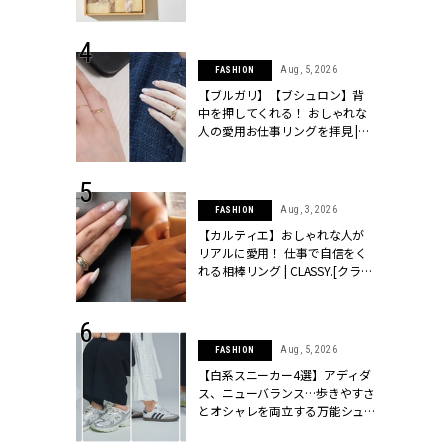
ッシィ]
物とは？ | CLASSY.[クラッシィ]
 24, 2025
Aug, 5, 2026
FASHION
れバッグ最新
【ブルガリ】【ブシュロン】背
プラダetc.
中を押してくれる！ おしゃれな
力あり」が条
人の愛用お仕事リングを拝見 |
クラッシィ]
CLASSY.[クラッシィ]
 20, 2026
Aug, 3, 2026
FASHION
シュロン、ショ
【カルティエ】おしゃれな人が
人が選んだ婚
リアルに愛用！ 仕事で自信をく
公開 |
れる相棒リング | CLASSY.[クラッ
ィ]
シィ]
 24, 2026
Aug, 5, 2026
FASHION
方３選】結婚
【白系スニーカー4選】アディダ
“シンプル黒ワ
ス、ニューバランス…歩きやすさ
フ』で盛るのが
とオシャレを両立する万能シュ
[クラッシィ]
ーズ | CLASSY.[クラッシィ]