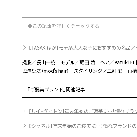
◆この記事を詳しくチェックする
【TASAKIほか】モテ系大人女子におすすめの名品
撮影／長山一樹 モデル／堀田 茜 ヘア／Kazuki Fuji
塩澤延之（mod’s hair） スタイリング／三好 彩 再構成／B
「ご褒美ブランド」関連記事
【ルイ・ヴィトン】年末年始のご褒美に…！憧れブラ
【シャネル】年末年始のご褒美に…！憧れブランドの