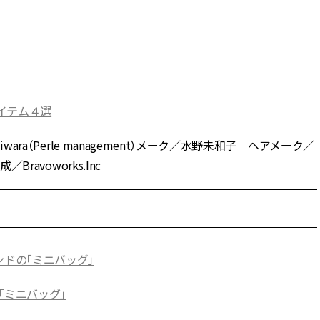
アイテム４選
wara（Perle management）メーク／水野未和子 ヘアメーク／
ravoworks.Inc
ンドの「ミニバッグ」
「ミニバッグ」