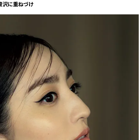
贅沢に重ねづけ
ラッシィ]
目 | CLASSY.[クラ
Aug, 5, 2026
Dec,
BEAUTY
WEDDING
忙しい毎日に「うるおいター
【結婚式のお呼ば
ボ」を。新【SOFINA BASIC＋】
事情】アンテプリマ、
のお手入れでうるおってなめら
「小さくても収納
かな肌を目指す | CLASSY.[クラッ
件！ | CLASSY.[
シィ]
Aug, 4, 2026
May,
BEAUTY
WEDDING
【猛暑ダメージ】はまずリセッ
【カルティエ、ブ
ト！30代の夏枯れ肌を救う「先
ーメ】おしゃれな
回りエイジングケア」美容液3選
約指輪＆結婚指輪を
| CLASSY.[クラッシィ]
CLASSY.[クラッシ
Jul, 13, 2026
Mar,
BEAUTY
WEDDING
朝の“寝ぐせ直し”はもういらな
【トレンドの巻き
い！夜に仕込む「ヘアケア家
式ゲスト服の鉄板
電」3選 | CLASSY.[クラッシィ]
ンピ”は『スカー
正解！ | CLASSY.