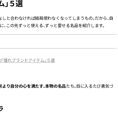
ム」５選
BEAUTY
なしと合わなければ結局使わなくなってしまうもの。だから、自
に、この先ずっと使える、ずっと愛せる名品を紹介します。
Aug, 5, 2026
Feb,
BEAUTY
WEDDING
ユニクロ名品も！日焼け対策ガ
結婚式に黒ドレス
チ勢の「ないと無理」なアイテ
ばれで失敗しない
ムハック7選 | CLASSY.[クラッシ
ーを解説 | CLASS
ィ]
の「憧れブランドアイテム」５選
Aug, 5, 2026
Aug,
BEAUTY
WEDDING
夏の深刻なくすみ・色ムラにア
【結婚指輪】人気
プローチ！【透明感を底上げ】
ング22選｜20〜3
神コスメ３選 | CLASSY.[クラッシ
エピソードも | CLA
ィ]
ィ]
何より自分の心を満たす、本物の名品
たち。目に入るたび勇気づ
Nov, 17, 2025
Jun,
BEAUTY
WEDDING
ラ
【落ちない名品リップ10選】塗
【一生ものジュエ
り直しできない・皮むけしやす
存在感が際立つ！
いetc.悩みをクリア | CLASSY.[ク
「トゥギャザー」