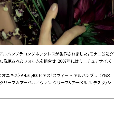
のアルハンブラロングネックレスが製作されました。モナコ公妃グ
、洗練されたフォルムを組合せ、2007年にはミニチュアサイズ
オニキス〉￥456,400ピアス「スウィート アルハンブラ」〈YG×
 クリーフ & アーペル／ヴァン クリーフ&アーペル ル デスク）シ