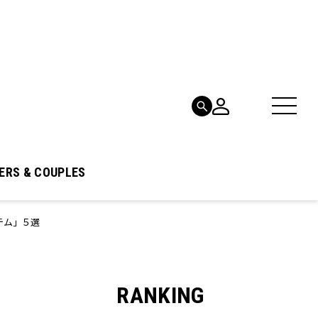
ERS & COUPLES
テム」５選
RANKING