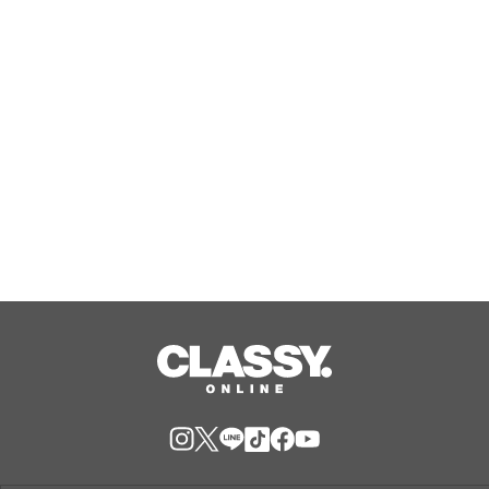
Aug, 08, 2026
『エリオスR』メインストーリー
『Like the dawning light』のEDテー
マ「Rise Sunshine ALL HEROES
Ver.」がフルサイズ配信決定！
Aug, 08, 2026