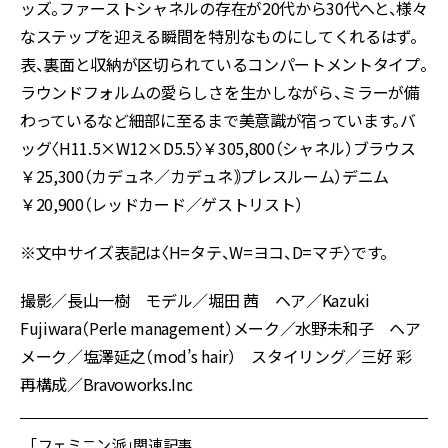
ッズ。ファーストシャネルの存在が20代から30代へと、様々
なステップを迎える瞬間を特別なものにしてくれるはず。
表、裏面と収納が区切られているコンパートメントタイプ。
ラウンドフォルムの愛らしさを生かしながら、ミラーが備
わっているなど細部に至るまで美意識が宿っています。バ
ッグ〈H11.5×W12×D5.5〉￥305,800（シャネル）ブラウス
￥25,300（カデュネ／カデュネ｠プレスルーム）デニム
￥20,900（レッドカード／ゲストリスト）
※文中サイズ表記は〈H=タテ、W=ヨコ、D=マチ〉です。
撮影／長山一樹 モデル／堀田 茜 ヘア／Kazuki
Fujiwara（Perle management）メーク／水野未和子 ヘア
メーク／塩澤延之（mod’s hair） スタイリング／三好 彩
再構成／Bravoworks.Inc
「フェミニン派」関連記事