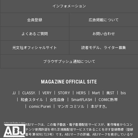
インフォメーション
会員登録
広告掲載について
よくあるご質問
お問い合わせ
光文社オフィシャルサイト
読者モデル、ライター募集
ブラウザプッシュ通知について
MAGAZINE OFFICIAL SITE
JJ
CLASSY.
VERY
STORY
HERS
Mart
美ST
bis
和食スタイル
女性自身
SmartFLASH
COMIC熱帯
comic Pureri
マンガ コミソル
本がすき。
ABJマークは、この電子書店・電子書籍配信サービスが、著作権者からコン
テンツ使用許諾を得た正規版配信サービスであることを示す登録商標（登録
番号 第6091713号）です。ABJマークの詳細、ABJマークを掲示しているサ