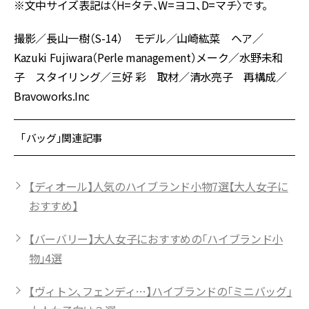
※文中サイズ表記は〈H=タテ、W=ヨコ、D=マチ〉です。
撮影／長山一樹（S-14） モデル／山崎紘菜 ヘア／
Kazuki Fujiwara（Perle management）メーク／水野未和
子 スタイリング／三好 彩 取材／清水亮子 再構成／
Bravoworks.Inc
「バッグ」関連記事
【ディオール】人気のハイブランド小物7選【大人女子に
おすすめ】
【バーバリー】大人女子におすすめの「ハイブランド小
物」4選
【ヴィトン、フェンディ…】ハイブランドの「ミニバッグ」