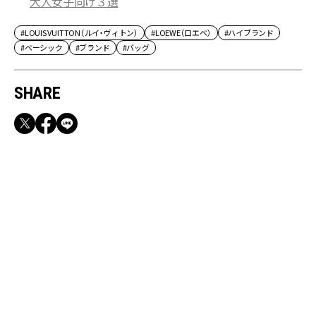
大人女子向け３選
#LOUIS VUITTON（ルイ・ヴィトン）
#LOEWE（ロエベ）
#ハイブランド
#ベーシック
#ブランド
#バッグ
SHARE
RECOMMEND
満員電車も外回りも快適！身軽になれるバッグ
＆スマホショルダー3選