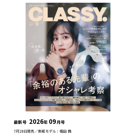
2026
09
最新号
年
月号
7月28日発売／
表紙モデル：堀田 茜