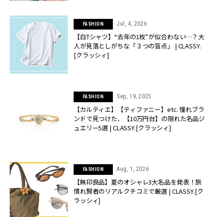
Jul, 4, 2026
FASHION
【白Tシャツ】“去年の1枚”が似合わない…？大
人が見落としがちな「３つの盲点」 | CLASSY.
[クラッシィ]
Sep, 19, 2025
FASHION
【カルティエ】【ティファニー】etc. 憧れブラ
ンドで見つけた、【10万円台】の隠れた名品ジ
ュエリー5選 | CLASSY.[クラッシィ]
Aug, 1, 2026
FASHION
【無印良品】夏のオシャレ3大名品を発表！旅
慣れ賢者のリアルクチコミで厳選 | CLASSY.[ク
ラッシィ]