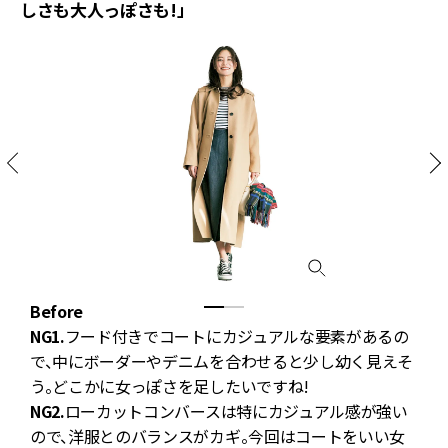
しさも大人っぽさも!」
Before
A
NG1.
フード付きでコートにカジュアルな要素があるの
で
で、中にボーダーやデニムを合わせると少し幼く見えそ
う。どこかに女っぽさを足したいですね!
NG2.
ローカットコンバースは特にカジュアル感が強い
ので、洋服とのバランスがカギ。今回はコートをいい女