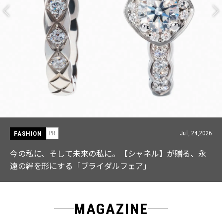
FASHION
PR
Jul, 15,2026
【ICB】人気インフルエンサーと共同制作! 週5で着たく
なる「名品ブラウス」２選
MAGAZINE