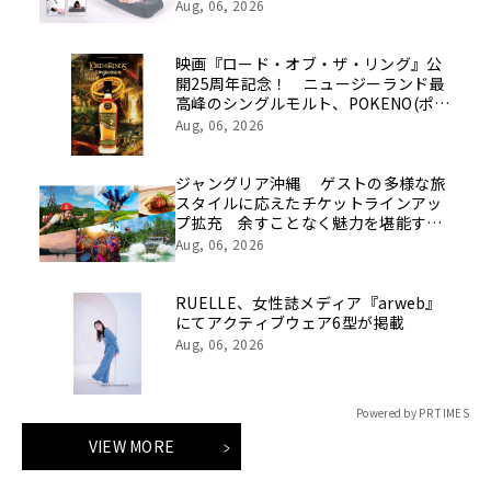
Aug, 06, 2026
映画『ロード・オブ・ザ・リング』公
開25周年記念！ ニュージーランド最
高峰のシングルモルト、POKENO(ポケ
ノ)より 数量限定ウイスキー「リング
Aug, 06, 2026
ベアラー」が誕生
ジャングリア沖縄 ゲストの多様な旅
スタイルに応えたチケットラインアッ
プ拡充 余すことなく魅力を堪能する
「ロイヤルチケット」新登場
Aug, 06, 2026
RUELLE、女性誌メディア『arweb』
にてアクティブウェア6型が掲載
Aug, 06, 2026
Powered by PR TIMES
VIEW MORE