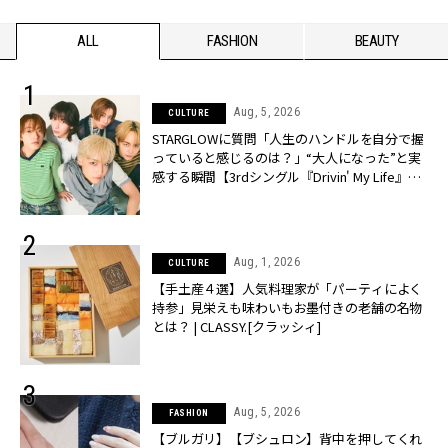
ALL
FASHION
BEAUTY
Aug, 5, 2026
CULTURE
STARGLOWに質問「人生のハンドルを自分で握
っていると感じるのは？」“大️人になった”と実
感する瞬間【3rdシングル『Drivin' My Life』発
売】 | CLASSY.[クラッシィ]
Aug, 1, 2026
CULTURE
【手土産４選】人気料理家が「パーティによく
持参」見栄えも味わいもお墨付きの老舗の名物
とは？ | CLASSY.[クラッシィ]
Aug, 5, 2026
FASHION
【ブルガリ】【ブシュロン】背中を押してくれ