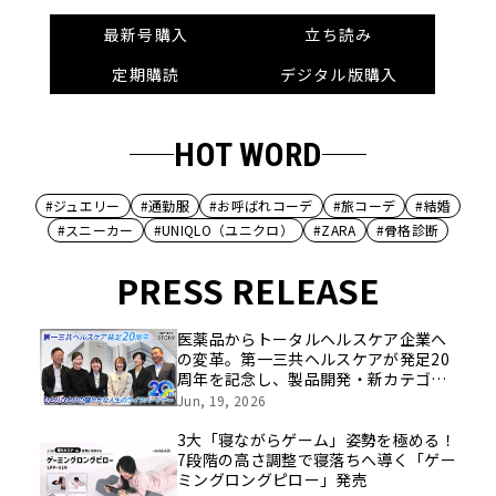
最新号購入
立ち読み
定期購読
デジタル版購入
HOT WORD
#ジュエリー
#通勤服
#お呼ばれコーデ
#旅コーデ
#結婚
#スニーカー
#UNIQLO（ユニクロ）
#ZARA
#骨格診断
PRESS RELEASE
医薬品からトータルヘルスケア企業へ
の変革。第一三共ヘルスケアが発足20
周年を記念し、製品開発・新カテゴリ
挑戦の舞台や旧社統合時のエピソード
Jun, 19, 2026
を社員の想いとともに振り返る特別映
像を公開！
3大「寝ながらゲーム」姿勢を極める！
7段階の高さ調整で寝落ちへ導く「ゲー
ミングロングピロー」発売