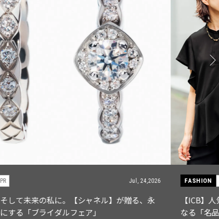
FASHION
PR
Jul, 15,2026
【ICB】人気インフルエンサーと共同制作! 週5で着たく
なる「名品ブラウス」２選