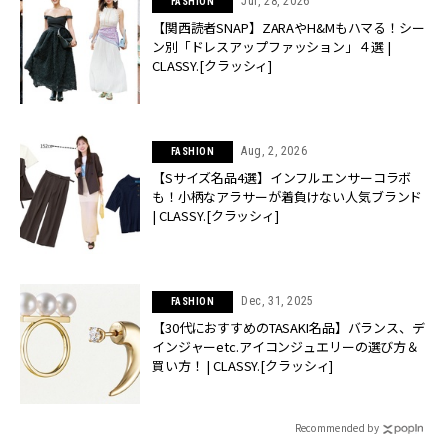
Jul, 28, 2026
FASHION
【関西読者SNAP】ZARAやH&Mもハマる！シー
ン別「ドレスアップファッション」４選 |
CLASSY.[クラッシィ]
Aug, 2, 2026
FASHION
【Sサイズ名品4選】インフルエンサーコラボ
も！小柄なアラサーが着負けない人気ブランド
| CLASSY.[クラッシィ]
Dec, 31, 2025
FASHION
【30代におすすめのTASAKI名品】バランス、デ
インジャーetc.アイコンジュエリーの選び方＆
買い方！ | CLASSY.[クラッシィ]
Recommended by