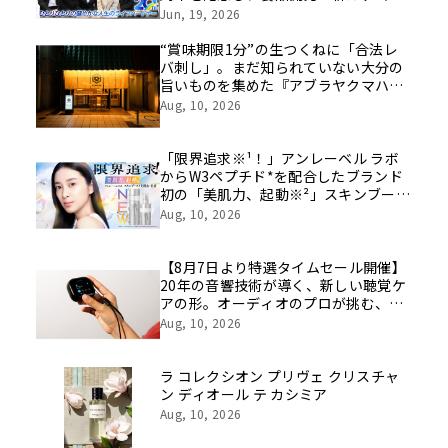
挑戦の舞台や旧社統合時のエピソード
Jun, 19, 2026
を社員の想いとともに振り返る特別映
像を公開！
“賞味期限1分”の生つくねに「合法レ
バ刺し」。まだ知られていない大分の
旨いものを集めた『アブラヤクマハ
チ』が中野に誕生
Aug, 10, 2026
「限界追求※¹！」アンレーベル ラボ
からW3ペプチド*を配合したブランド
初の「美肌力、起動※²」スキンブース
ト化粧水・乳液が誕生！集中※³美容液
Aug, 10, 2026
と一緒に使う“ペプビタ・ペプレチ”で
高めあうスキンケア
【8月7日より特選タイムセール開催】
20年の音響技術が導く、新しい聴覚ケ
アの形。オーディオのプロが挑む、画
期的なスクリーン操作対応次世代スマ
Aug, 10, 2026
ート集音器「Cearvol」
ラ コレクシオン プリヴェ クリスチャ
ン ディオール テ カシミア
Aug, 10, 2026