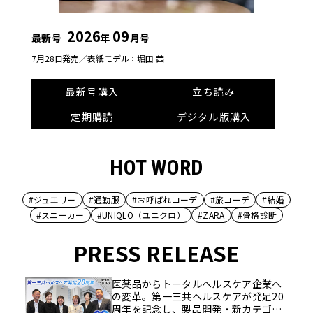
2026
09
最新号
年
月号
7月28日発売／
表紙モデル：堀田 茜
最新号購入
立ち読み
定期購読
デジタル版購入
HOT WORD
#ジュエリー
#通勤服
#お呼ばれコーデ
#旅コーデ
#結婚
#スニーカー
#UNIQLO（ユニクロ）
#ZARA
#骨格診断
PRESS RELEASE
医薬品からトータルヘルスケア企業へ
の変革。第一三共ヘルスケアが発足20
周年を記念し、製品開発・新カテゴリ