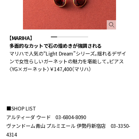
【MARIHA】
【
多面的なカットで石の煌めきが強調される
マリハで人気の“Light Dream”シリーズ。揺れるデザイ
タ
ンで女性らしいガーネットの魅力を堪能して。ピアス
リ
〈YG×ガーネット〉￥147,400（マリハ）
ジ
■SHOP LIST
アルティーダ ウード 03-6804-8090
ヴァンドーム青山 プルミエール 伊勢丹新宿店 03-3350-
4314