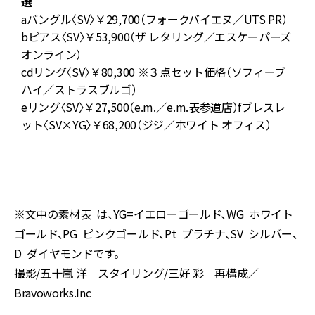
選
パ
aバングル〈SV〉￥29,700（フォークバイエヌ／UTS PR）
）
bピアス〈SV〉￥53,900（ザ レタリング／エスケーパーズ
オンライン）
／
cdリング〈SV〉￥80,300 ※３点セット価格（ソフィーブ
ハイ／ストラスブルゴ）
eリング〈SV〉￥27,500（e.m.／e.m.表参道店）fブレスレ
ット〈SV×YG〉￥68,200（ジジ／ホワイト オフィス）
ク
※文中の素材表 は、YG=イエローゴールド、WG ホワイト
ゴールド、PG ピンクゴールド、Pt プラチナ、SV シルバー、
D ダイヤモンドです。
撮影/五十嵐 洋 スタイリング/三好 彩 再構成／
Bravoworks.Inc