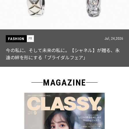
FASHION
Jul, 24,2026
PR
シャネル】が贈る、永
【ICB】人気インフルエンサーと
ェア」
なる「名品ブラウス」２選
MAGAZINE