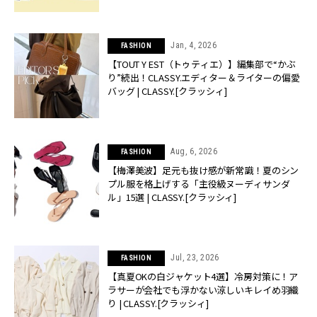
Jan, 4, 2026
FASHION
【TOUT Y EST（トゥティエ）】編集部で“かぶ
り”続出！CLASSY.エディター＆ライターの偏愛
バッグ | CLASSY.[クラッシィ]
Aug, 6, 2026
FASHION
【梅澤美波】足元も抜け感が新常識！夏のシン
プル服を格上げする「主役級ヌーディサンダ
ル」15選 | CLASSY.[クラッシィ]
Jul, 23, 2026
FASHION
【真夏OKの白ジャケット4選】冷房対策に！ア
ラサーが会社でも浮かない涼しいキレイめ羽織
り | CLASSY.[クラッシィ]