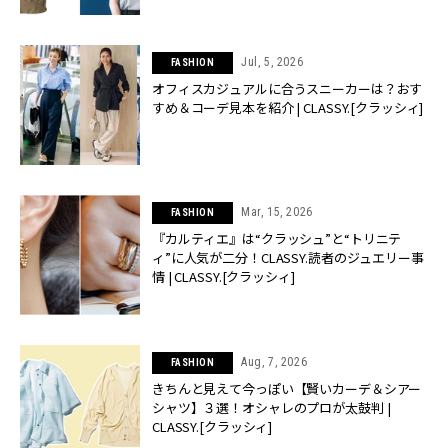
Jul, 5, 2026
FASHION
オフィスカジュアルに合うスニーカーは？おす
すめ＆コーデ見本を紹介 | CLASSY.[クラッシィ]
Mar, 15, 2026
FASHION
『カルティエ』は“クラッシュ”と“トリニテ
ィ”に人気が二分！CLASSY.読者のジュエリー事
情 | CLASSY.[クラッシィ]
Aug, 7, 2026
FASHION
きちんと見えて今っぽい【賢いカーデ＆シアー
シャツ】３選！オシャレのプロが太鼓判 |
CLASSY.[クラッシィ]