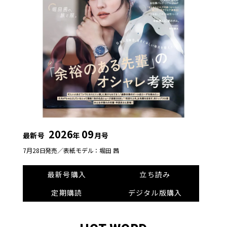
2026
09
最新号
年
月号
7月28日発売／
表紙モデル：堀田 茜
最新号購入
立ち読み
定期購読
デジタル版購入