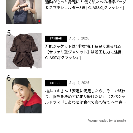
通勤がもっと身軽に！ 働く私たちの相棒バッグ
＆スマホショルダー3選 | CLASSY.[クラッシィ]
Aug, 6, 2026
FASHION
万能ジャケットは“半袖”説！品良く着られる
【サファリ型ジャケット】は着回し力に注目 |
CLASSY.[クラッシィ]
Aug, 4, 2026
CULTURE
桜井ユキさん「安定に満足したら、そこで終わ
り。限界を決めずに走り続けたい」【スペシャ
ルドラマ『しあわせは食べて寝て待て ～早春の
養生編～』】 | CLASSY.[クラッシィ]
Recommended by