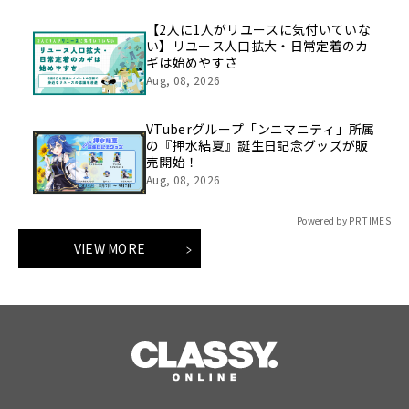
【2人に1人がリユースに気付いていな
い】リユース人口拡大・日常定着のカ
ギは始めやすさ
Aug, 08, 2026
VTuberグループ「ンニマニティ」所属
の『押水結夏』誕生日記念グッズが販
売開始！
Aug, 08, 2026
Powered by PR TIMES
VIEW MORE