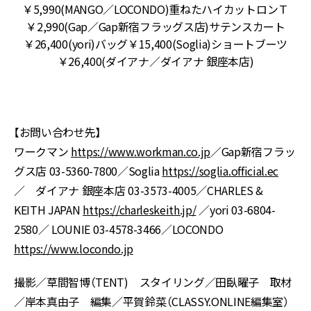
)
￥5,990(MANGO／LOCONDO)重ねたハイカットロンＴ
チ
￥2,990(Gap／Gap新宿フラッグス店)サテンスカート
￥26,400(yori)バッグ￥15,400(Soglia)ショートブーツ
￥26,400(ダイアナ／ダイアナ 銀座本店)
【お問い合わせ先】
ワークマン
https://www.workman.co.jp
／Gap新宿フラッ
グス店 03-5360-7800／Soglia
https://soglia.official.ec
／ ダイアナ 銀座本店 03-3573-4005／CHARLES &
KEITH JAPAN
https://charleskeith.jp/
／yori 03-6804-
2580／ LOUNIE 03-4578-3466／LOCONDO
https://www.locondo.jp
撮影／草間智博（TENT) スタイリング／田臥曜子 取材
／岸本真由子 編集／平賀鈴菜（CLASSY.ONLINE編集室）