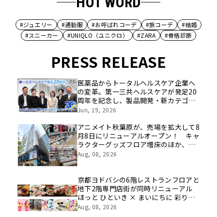
HOT WORD
#ジュエリー
#通勤服
#お呼ばれコーデ
#旅コーデ
#結婚
#スニーカー
#UNIQLO（ユニクロ）
#ZARA
#骨格診断
PRESS RELEASE
医薬品からトータルヘルスケア企業へ
の変革。第一三共ヘルスケアが発足20
周年を記念し、製品開発・新カテゴリ
挑戦の舞台や旧社統合時のエピソード
Jun, 19, 2026
を社員の想いとともに振り返る特別映
像を公開！
アニメイト秋葉原が、売場を拡大して8
月8日にリニューアルオープン！ キャ
ラクターグッズフロア増床のほか、新
たにカプセルトイ特化フロアや期間限
Aug, 08, 2026
定催事フロアの展開も
京都ヨドバシの6階レストランフロアと
地下2階専門店街が同時リニューアル
ほっと ひといき × まいにちに 彩りと
豊かさと
Aug, 08, 2026