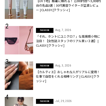
【UV下地】酷暑に頼れる！ 2,000円台〜3,000円
台の名品3選｜30代美容ライターが正直レビュ
ー | CLASSY.[クラッシィ]
Aug, 7, 2026
FASHION
「それ、ホントにユニクロ？」な高揚感小物に
注目！【女性誌スタッフのリアル買い３選】 |
CLASSY.[クラッシィ]
Aug, 3, 2026
FASHION
【カルティエ】おしゃれな人がリアルに愛用！
仕事で自信をくれる相棒リング | CLASSY.[クラ
ッシィ]
Jul, 29, 2026
FASHION