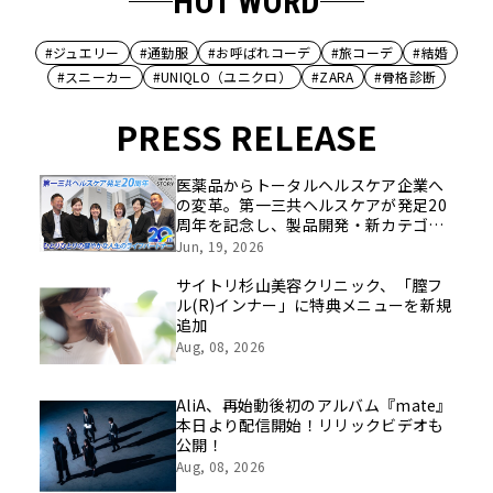
HOT WORD
#ジュエリー
#通勤服
#お呼ばれコーデ
#旅コーデ
#結婚
#スニーカー
#UNIQLO（ユニクロ）
#ZARA
#骨格診断
PRESS RELEASE
医薬品からトータルヘルスケア企業へ
の変革。第一三共ヘルスケアが発足20
周年を記念し、製品開発・新カテゴリ
挑戦の舞台や旧社統合時のエピソード
Jun, 19, 2026
を社員の想いとともに振り返る特別映
像を公開！
サイトリ杉山美容クリニック、「膣フ
ル(R)インナー」に特典メニューを新規
追加
Aug, 08, 2026
AliA、再始動後初のアルバム『mate』
本日より配信開始！リリックビデオも
公開！
Aug, 08, 2026