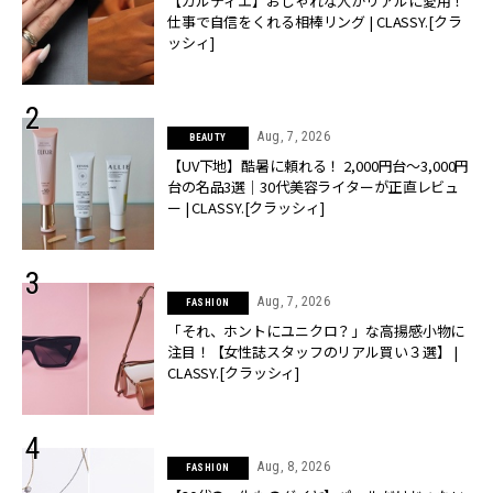
【カルティエ】おしゃれな人がリアルに愛用！
仕事で自信をくれる相棒リング | CLASSY.[クラ
ッシィ]
Aug, 7, 2026
BEAUTY
【UV下地】酷暑に頼れる！ 2,000円台〜3,000円
台の名品3選｜30代美容ライターが正直レビュ
ー | CLASSY.[クラッシィ]
Aug, 7, 2026
FASHION
「それ、ホントにユニクロ？」な高揚感小物に
注目！【女性誌スタッフのリアル買い３選】 |
CLASSY.[クラッシィ]
Aug, 8, 2026
FASHION