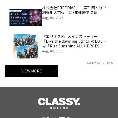
株式会社FREEDiVE、「第71回とりで
利根川大花火」に3年連続で協賛
Aug, 08, 2026
『エリオスR』メインストーリー
『Like the dawning light』のEDテー
マ「Rise Sunshine ALL HEROES
Ver.」がフルサイズ配信決定！
Aug, 08, 2026
Powered by PR TIMES
VIEW MORE