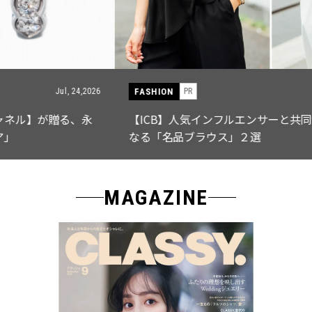
FASHION
PR
Jul, 15,2026
【ICB】人気インフルエンサーと共同制作! 週5で着たく
なる「名品ブラウス」２選
MAGAZINE