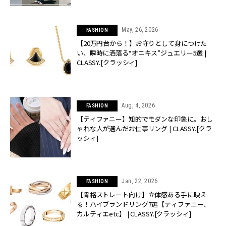
May, 26, 2026
FASHION
【20万円台から！】お守りとして身につけた
い、瞬時に洒落る“オニキス”ジュエリー5選 |
CLASSY.[クラッシィ]
Aug, 4, 2026
FASHION
【ティファニー】知的でモダンな印象に。おし
ゃれな人が選んだお仕事リング | CLASSY.[クラ
ッシィ]
Jan, 22, 2026
FASHION
【骨格ストレート向け】立体感ある手に映え
る！ハイブランドリング7選【ティファニー、
カルティエetc】 | CLASSY.[クラッシィ]