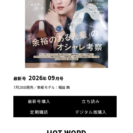
2026
09
最新号
年
月号
7月28日発売／
表紙モデル：堀田 茜
最新号購入
立ち読み
定期購読
デジタル版購入