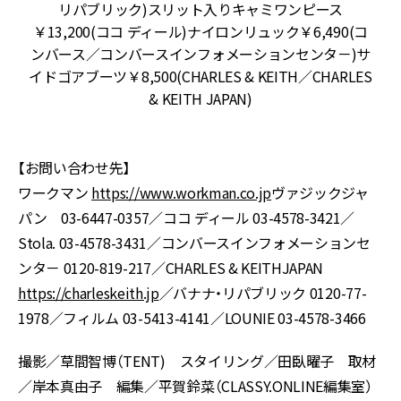
リパブリック)スリット入りキャミワンピース
テ
￥13,200(ココ ディール)ナイロンリュック￥6,490(コ
ンバース／コンバースインフォメーションセンタ－)サ
イドゴアブーツ￥8,500(CHARLES & KEITH／CHARLES
& KEITH JAPAN)
【お問い合わせ先】
ワークマン
https://www.workman.co.jp
ヴァジックジャ
パン 03-6447-0357／ココ ディール 03-4578-3421／
Stola. 03-4578-3431／コンバースインフォメーションセ
ンタ－ 0120-819-217／CHARLES & KEITHJAPAN
https://charleskeith.jp
／バナナ・リパブリック 0120-77-
1978／フィルム 03-5413-4141／LOUNIE 03-4578-3466
撮影／草間智博（TENT) スタイリング／田臥曜子 取材
／岸本真由子 編集／平賀鈴菜（CLASSY.ONLINE編集室）