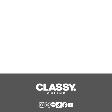
ペーン」を開催！「楽天ポイントキャ
ンペーン」で8月のお買い物がもっとお
得に！
Aug, 07, 2026
日本初のラボグロウンダイヤモンドジ
ュエリーブランド「SHINCA」 会員様
限定「SHINCA THANKS SPECIAL
2026 SUMMER ポイントアップキャン
Aug, 07, 2026
ペーン」好評開催中