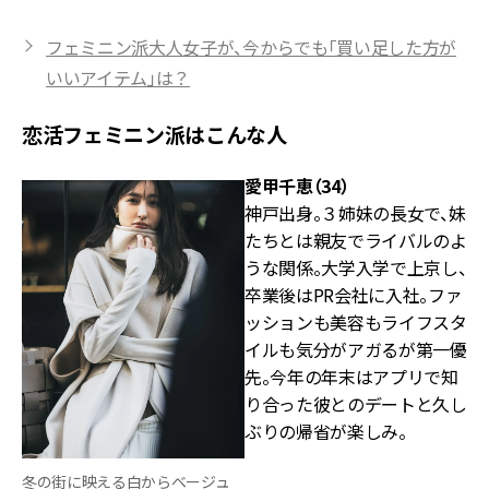
フェミニン派大人女子が、今からでも「買い足した方が
いいアイテム」は？
恋活フェミニン派はこんな人
愛甲千恵（34）
神戸出身。３姉妹の長女で、妹
たちとは親友でライバルのよ
うな関係。大学入学で上京し、
卒業後はPR会社に入社。ファ
ッションも美容もライフスタ
イルも気分がアガるが第一優
先。今年の年末はアプリで知
り合った彼とのデートと久し
ぶりの帰省が楽しみ。
冬の街に映える白からベージュ