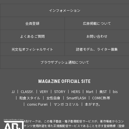
インフォメーション
会員登録
広告掲載について
よくあるご質問
お問い合わせ
光文社オフィシャルサイト
読者モデル、ライター募集
ブラウザプッシュ通知について
MAGAZINE OFFICIAL SITE
JJ
CLASSY.
VERY
STORY
HERS
Mart
美ST
bis
和食スタイル
女性自身
SmartFLASH
COMIC熱帯
comic Pureri
マンガ コミソル
本がすき。
ABJマークは、この電子書店・電子書籍配信サービスが、著作権者からコン
テンツ使用許諾を得た正規版配信サービスであることを示す登録商標（登録