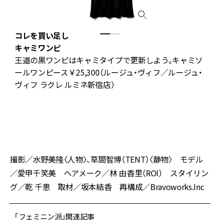
コレを買い足し
で
キャミワンピ
フ
王道の黒ワンピはキャミタイプで更新しよう。キャミソ
ールワンピース￥25,300（ルージュ・ヴィフ／ルージュ・
ヴィフ ラクレ ルミネ新宿店）
ン
テ
撮影／水野美隆〈人物〉、草間智博（TENT）〈静物〉 モデル
／愛甲千笑美 ヘアメーク／林 由香里（ROI） スタイリン
グ／乾 千恵 取材／坂本結香 再構成／Bravoworks.Inc
「フェミニン派」関連記事