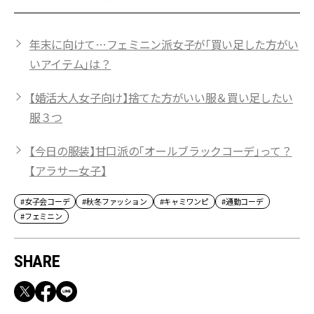
年末に向けて…フェミニン派女子が「買い足した方がい
いアイテム」は？
【婚活大人女子向け】捨てた方がいい服＆買い足したい
服３つ
【今日の服装】甘口派の「オールブラックコーデ」って？
【アラサー女子】
#女子会コーデ
#秋冬ファッション
#キャミワンピ
#通勤コーデ
#フェミニン
SHARE