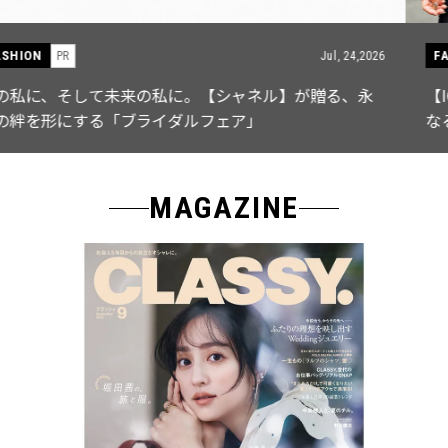
FASHION
PR
Jul, 15,2026
【ICB】人気インフルエンサーと共同制作! 週5で着たく
なる「名品ブラウス」２選
MAGAZINE