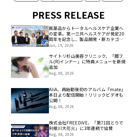
PRESS RELEASE
医薬品からトータルヘルスケア企業へ
の変革。第一三共ヘルスケアが発足20
周年を記念し、製品開発・新カテゴリ
挑戦の舞台や旧社統合時のエピソード
Jun, 19, 2026
を社員の想いとともに振り返る特別映
像を公開！
サイトリ杉山美容クリニック、「膣フ
ル(R)インナー」に特典メニューを新規
追加
Aug, 08, 2026
AliA、再始動後初のアルバム『mate』
本日より配信開始！リリックビデオも
公開！
Aug, 08, 2026
株式会社FREEDiVE、「第71回とりで
利根川大花火」に3年連続で協賛
Aug, 08, 2026