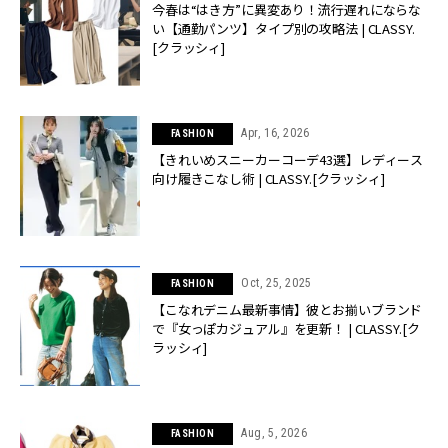
今春は“はき方”に異変あり！流行遅れにならな
い【通勤パンツ】タイプ別の攻略法 | CLASSY.
[クラッシィ]
Apr, 16, 2026
FASHION
【きれいめスニーカーコーデ43選】レディース
向け履きこなし術 | CLASSY.[クラッシィ]
Oct, 25, 2025
FASHION
【こなれデニム最新事情】彼とお揃いブランド
で『女っぽカジュアル』を更新！ | CLASSY.[ク
ラッシィ]
Aug, 5, 2026
FASHION