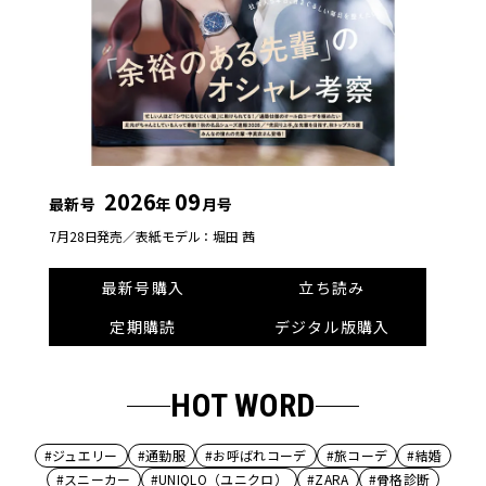
2026
09
最新号
年
月号
7月28日発売／
表紙モデル：堀田 茜
最新号購入
立ち読み
定期購読
デジタル版購入
HOT WORD
#ジュエリー
#通勤服
#お呼ばれコーデ
#旅コーデ
#結婚
#スニーカー
#UNIQLO（ユニクロ）
#ZARA
#骨格診断