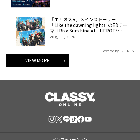
『エリオスR』メインストーリー
『Like the dawning light』のEDテー
マ「Rise Sunshine ALL HEROES
Ver.」がフルサイズ配信決定！
Aug, 08, 2026
Powered by PR TIMES
VIEW MORE
インフォメーション