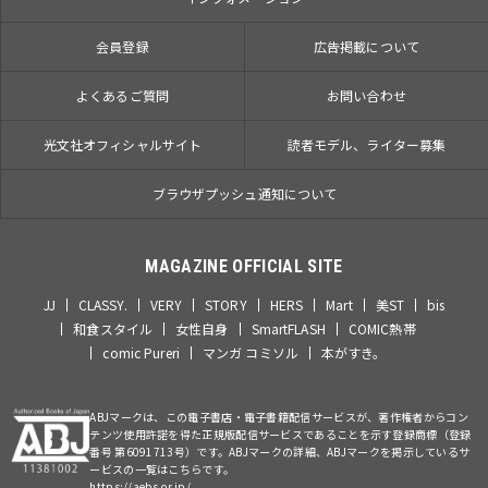
会員登録
広告掲載について
よくあるご質問
お問い合わせ
光文社オフィシャルサイト
読者モデル、ライター募集
ブラウザプッシュ通知について
MAGAZINE OFFICIAL SITE
JJ
CLASSY.
VERY
STORY
HERS
Mart
美ST
bis
和食スタイル
女性自身
SmartFLASH
COMIC熱帯
comic Pureri
マンガ コミソル
本がすき。
ABJマークは、この電子書店・電子書籍配信サービスが、著作権者からコン
テンツ使用許諾を得た正規版配信サービスであることを示す登録商標（登録
番号 第6091713号）です。ABJマークの詳細、ABJマークを掲示しているサ
ービスの一覧はこちらです。
https://aebs.or.jp/