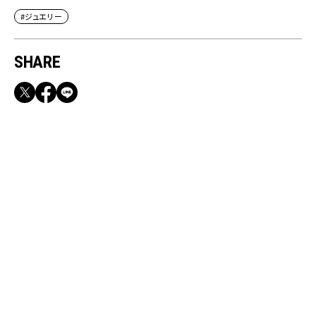
#ジュエリー
SHARE
RECOMMEND
【CLASSY.お仕事名品】収納力のある優秀バッ
グ&スマホショルダー3選