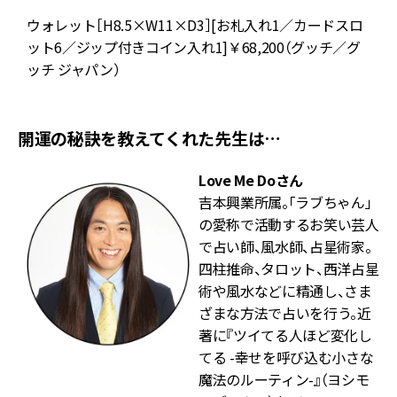
ス
ウォレット［H8.5×W11×D3］[お札入れ1／カードスロ
ット6／ジップ付きコイン入れ1]￥68,200（グッチ／グ
ス
ッチ ジャパン）
開運の秘訣を教えてくれた先生は…
Love Me Doさん
吉本興業所属。「ラブちゃん」
の愛称で活動するお笑い芸人
で占い師、風水師、占星術家。
四柱推命、タロット、西洋占星
術や風水などに精通し、さま
ざまな方法で占いを行う。近
著に『ツイてる人ほど変化し
てる -幸せを呼び込む小さな
魔法のルーティン-』（ヨシモ