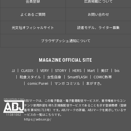
会員登録
広告掲載について
よくあるご質問
お問い合わせ
光文社オフィシャルサイト
読者モデル、ライター募集
ブラウザプッシュ通知について
MAGAZINE OFFICIAL SITE
JJ
CLASSY.
VERY
STORY
HERS
Mart
美ST
bis
和食スタイル
女性自身
SmartFLASH
COMIC熱帯
comic Pureri
マンガ コミソル
本がすき。
ABJマークは、この電子書店・電子書籍配信サービスが、著作権者からコン
テンツ使用許諾を得た正規版配信サービスであることを示す登録商標（登録
番号 第6091713号）です。ABJマークの詳細、ABJマークを掲示しているサ
ービスの一覧はこちらです。
https://aebs.or.jp/