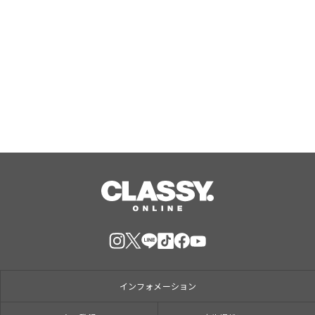
エルモとクッキーモンスターが歌う新
曲などを通じてセサミストリートが子
どもたちのエモーショナル・ウェルビ
ーイングをサポート
Aug, 06, 2026
インフォメーション