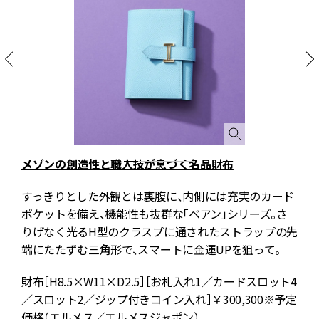
メゾンの創造性と職人技が息づく名品財布
ラ
すっきりとした外観とは裏腹に、内側には充実のカード
テ
ポケットを備え、機能性も抜群な「ベアン」シリーズ。さ
載
りげなく光るH型のクラスプに通されたストラップの先
後
端にたたずむ三角形で、スマートに金運UPを狙って。
財布［H8.5×W11×D2.5］［お札入れ1／カードスロット4
3
／スロット2／ジップ付きコイン入れ］￥300,300※予定
ノ
価格（エルメス／エルメスジャポン）