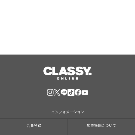
×北海道産生クリームホイップ！「フ
ォレスティコーヒー 愛甲石田店」に
て、８月１７日（月）からクレープ販
Aug, 07, 2026
売を開始
インフォメーション
会員登録
広告掲載について