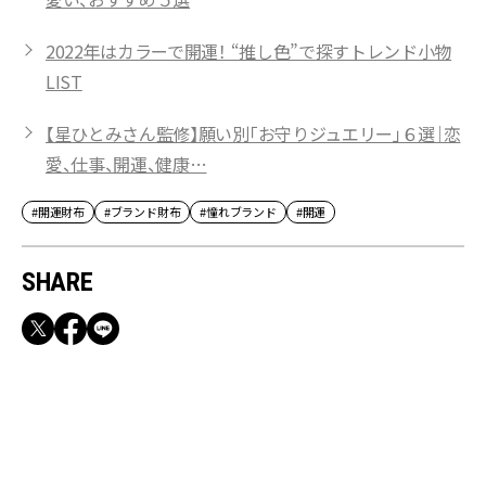
2022年はカラーで開運！ “推し色”で探すトレンド小物
LIST
【星ひとみさん監修】願い別「お守りジュエリー」６選｜恋
愛、仕事、開運、健康…
#開運財布
#ブランド財布
#憧れブランド
#開運
SHARE
RECOMMEND