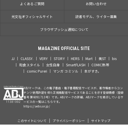
よくあるご質問
お問い合わせ
光文社オフィシャルサイト
読者モデル、ライター募集
ブラウザプッシュ通知について
MAGAZINE OFFICIAL SITE
JJ
CLASSY.
VERY
STORY
HERS
Mart
美ST
bis
和食スタイル
女性自身
SmartFLASH
COMIC熱帯
comic Pureri
マンガ コミソル
本がすき。
ABJマークは、この電子書店・電子書籍配信サービスが、著作権者からコン
テンツ使用許諾を得た正規版配信サービスであることを示す登録商標（登録
番号 第6091713号）です。ABJマークの詳細、ABJマークを掲示しているサ
ービスの一覧はこちらです。
https://aebs.or.jp/
このサイトについて
プライバシーポリシー
サイトマップ
©Kobunsha Co., Ltd. All Rights Reserved.