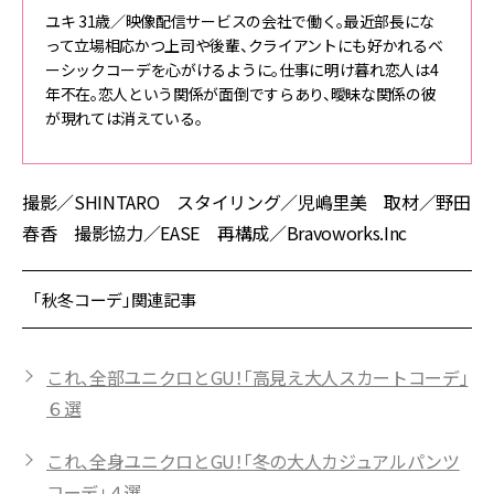
ユキ 31歳／映像配信サービスの会社で働く。最近部長にな
って立場相応かつ上司や後輩、クライアントにも好かれるベ
ーシックコーデを心がけるように。仕事に明け暮れ恋人は4
年不在。恋人という関係が面倒ですらあり、曖昧な関係の彼
が現れては消えている。
撮影／SHINTARO スタイリング／児嶋里美 取材／野田
春香 撮影協力／EASE 再構成／Bravoworks.Inc
「秋冬コーデ」関連記事
これ、全部ユニクロとGU！「高見え大人スカートコーデ」
６選
これ、全身ユニクロとGU！「冬の大人カジュアルパンツ
コーデ」４選