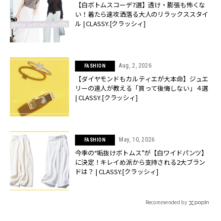
【白ボトムスコーデ7選】透け・膨張も怖くな
い！着たら速攻洒落る大人のリラックススタイ
ル | CLASSY.[クラッシィ]
Aug, 2, 2026
FASHION
【ダイヤモンドもカルティエが大本命】ジュエ
リーの達人が教える「買って後悔しない」４選
| CLASSY.[クラッシィ]
May, 10, 2026
FASHION
今季の“垢抜けボトムス”が【白ワイドパンツ】
に決定！キレイめ派から支持される2大ブラン
ドは？ | CLASSY.[クラッシィ]
Recommended by