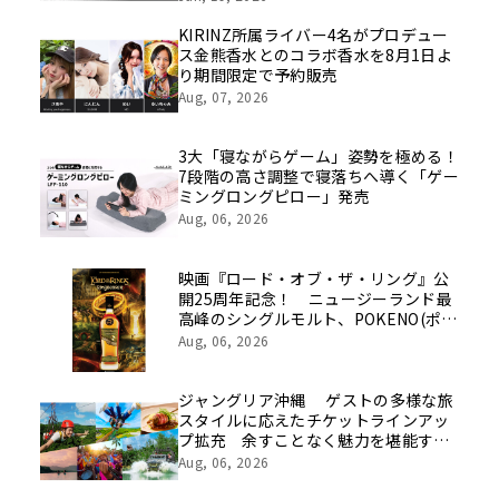
を社員の想いとともに振り返る特別映
像を公開！
KIRINZ所属ライバー4名がプロデュー
ス金熊香水とのコラボ香水を8月1日よ
り期間限定で予約販売
Aug, 07, 2026
3大「寝ながらゲーム」姿勢を極める！
7段階の高さ調整で寝落ちへ導く「ゲー
ミングロングピロー」発売
Aug, 06, 2026
映画『ロード・オブ・ザ・リング』公
開25周年記念！ ニュージーランド最
高峰のシングルモルト、POKENO(ポケ
ノ)より 数量限定ウイスキー「リング
Aug, 06, 2026
ベアラー」が誕生
ジャングリア沖縄 ゲストの多様な旅
スタイルに応えたチケットラインアッ
プ拡充 余すことなく魅力を堪能する
「ロイヤルチケット」新登場
Aug, 06, 2026