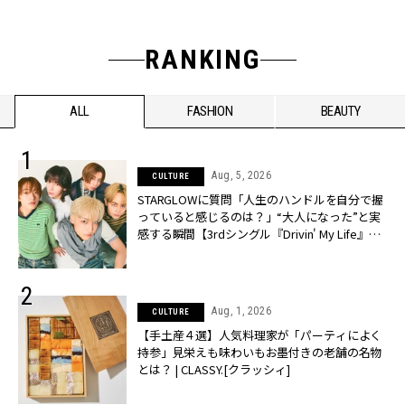
RANKING
ALL
FASHION
BEAUTY
Aug, 5, 2026
CULTURE
STARGLOWに質問「人生のハンドルを自分で握
っていると感じるのは？」“大️人になった”と実
感する瞬間【3rdシングル『Drivin' My Life』発
売】 | CLASSY.[クラッシィ]
Aug, 1, 2026
CULTURE
【手土産４選】人気料理家が「パーティによく
持参」見栄えも味わいもお墨付きの老舗の名物
とは？ | CLASSY.[クラッシィ]