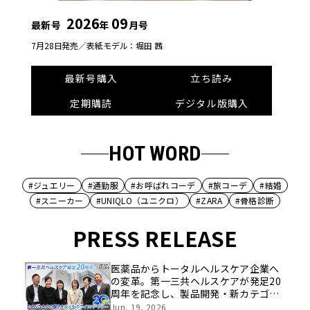
2026
09
最新号
年
月号
7月28日発売／
表紙モデル：堀田 茜
最新号購入
立ち読み
定期購読
デジタル版購入
HOT WORD
#ジュエリー
#通勤服
#お呼ばれコーデ
#旅コーデ
#結婚
#スニーカー
#UNIQLO（ユニクロ）
#ZARA
#骨格診断
PRESS RELEASE
医薬品からトータルヘルスケア企業へ
の変革。第一三共ヘルスケアが発足20
周年を記念し、製品開発・新カテゴリ
挑戦の舞台や旧社統合時のエピソード
Jun, 19, 2026