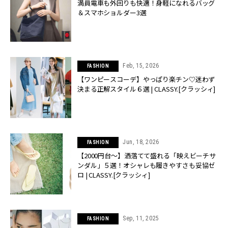
満員電車も外回りも快適！身軽になれるバッグ
＆スマホショルダー3選
Feb, 15, 2026
FASHION
【ワンピースコーデ】やっぱり楽チン♡迷わず
決まる正解スタイル６選 | CLASSY.[クラッシィ]
Jun, 18, 2026
FASHION
【2000円台〜】洒落てて盛れる「映えビーチサ
ンダル」５選！オシャレも履きやすさも妥協ゼ
ロ | CLASSY.[クラッシィ]
Sep, 11, 2025
FASHION