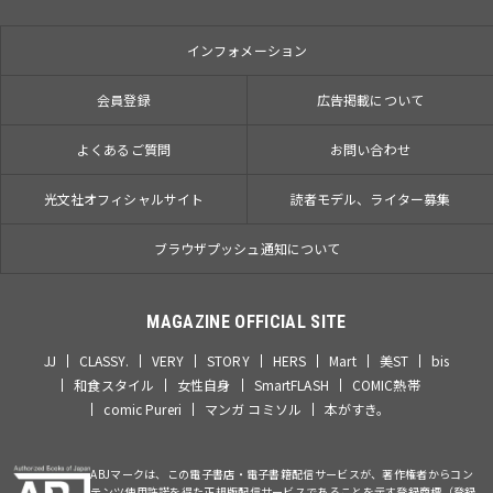
インフォメーション
会員登録
広告掲載について
よくあるご質問
お問い合わせ
光文社オフィシャルサイト
読者モデル、ライター募集
ブラウザプッシュ通知について
MAGAZINE OFFICIAL SITE
JJ
CLASSY.
VERY
STORY
HERS
Mart
美ST
bis
和食スタイル
女性自身
SmartFLASH
COMIC熱帯
comic Pureri
マンガ コミソル
本がすき。
ABJマークは、この電子書店・電子書籍配信サービスが、著作権者からコン
テンツ使用許諾を得た正規版配信サービスであることを示す登録商標（登録