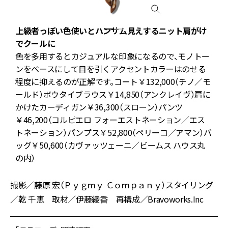
る
上級者っぽい色使いとハンサム見えするニット肩がけ
でクールに
ン
色を多用するとカジュアルな印象になるので、モノトー
ンをベースにして目を引くアクセントカラーはのせる
程度に抑えるのが正解です。コート￥132,000（チノ／モ
ールド）ボウタイブラウス￥14,850（アンクレイヴ）肩に
リ
かけたカーディガン￥36,300（スローン）パンツ
￥46,200（コルピエロ フォーエストネーション／エス
トネーション）パンプス￥52,800（ペリーコ／アマン）バ
ッグ￥50,600（カヴァッツェーニ／ビームス ハウス丸
の内）
撮影／藤原 宏（Ｐｙｇｍｙ Ｃｏｍｐａｎｙ）スタイリング
／乾 千恵 取材／伊藤綾香 再構成／Bravoworks.Inc