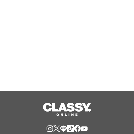
【共創パートナー・出演者募集】佐賀
県鹿島市「日常の結び目」を未来へつ
なぐ地域発信プロジェクト『Knot』
Aug, 06, 2026
夫婦が生まれた年につくられた二本の
時計が、色違いのペアウォッチに
Aug, 06, 2026