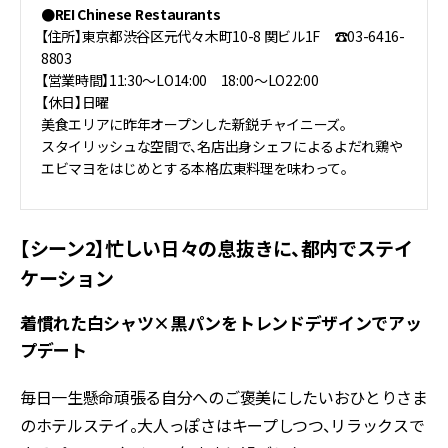
●REI Chinese Restaurants
【住所】東京都渋谷区元代々木町10-8 関ビル1F ☎03-6416-
8803
【営業時間】11:30～LO14:00 18:00～LO22:00
【休日】日曜
美食エリアに昨年オープンした新鋭チャイニーズ。
スタイリッシュな空間で、名店出身シェフによるよだれ鶏や
エビマヨをはじめとする本格広東料理を味わって。
【シーン2】忙しい日々の息抜きに、都内でステイ
ケーション
着慣れた白シャツ×黒パンをトレンドデザインでアッ
プデート
毎日一生懸命頑張る自分へのご褒美にしたいおひとりさま
のホテルステイ。大人っぽさはキープしつつ、リラックスで