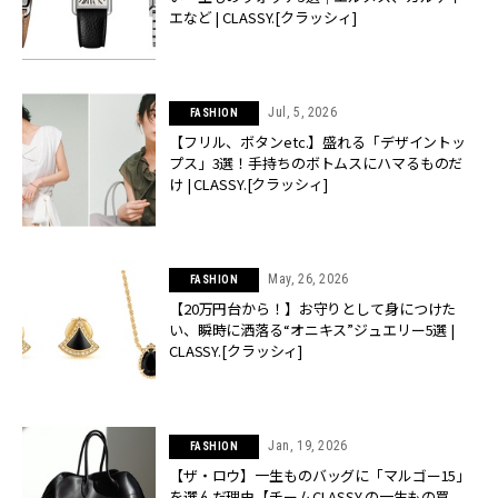
エなど | CLASSY.[クラッシィ]
Jul, 5, 2026
FASHION
【フリル、ボタンetc.】盛れる「デザイントッ
プス」3選！手持ちのボトムスにハマるものだ
け | CLASSY.[クラッシィ]
May, 26, 2026
FASHION
【20万円台から！】お守りとして身につけた
い、瞬時に洒落る“オニキス”ジュエリー5選 |
CLASSY.[クラッシィ]
Jan, 19, 2026
FASHION
【ザ・ロウ】一生ものバッグに「マルゴー15」
を選んだ理由【チームCLASSY.の一生もの買