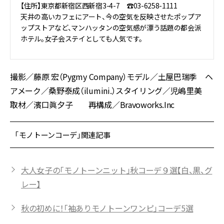
【住所】東京都新宿区西新宿3-4-7 ☎03-6258-1111
天井の高いカフェにアート、今の空気を反映させたポップア
ップストアなど、マンハッタンの空気感が漂う話題の都会派
ホテル。女子会ステイとしても人気です。
撮影／藤原 宏（Pygmy Company）モデル／土屋巴瑞季 ヘ
アメーク／桑野泰成（ilumini.）スタイリング／児嶋里美
取材／濱口眞夕子 再構成／Bravoworks.Inc
「モノトーンコーデ」関連記事
大人女子の「モノトーンニット」秋コーデ９選【白、黒、グ
レー】
秋の初めに！「袖ありモノトーンワンピ」コーデ5選