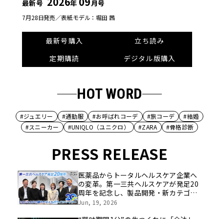
2026
09
最新号
年
月号
7月28日発売／
表紙モデル：堀田 茜
最新号購入
立ち読み
定期購読
デジタル版購入
HOT WORD
#ジュエリー
#通勤服
#お呼ばれコーデ
#旅コーデ
#結婚
#スニーカー
#UNIQLO（ユニクロ）
#ZARA
#骨格診断
PRESS RELEASE
医薬品からトータルヘルスケア企業へ
の変革。第一三共ヘルスケアが発足20
周年を記念し、製品開発・新カテゴリ
挑戦の舞台や旧社統合時のエピソード
Jun, 19, 2026
を社員の想いとともに振り返る特別映