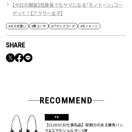
【今日の服装】低身長でもサマになる「モノトーン」コー
デって？【アラサー女子】
#大人可愛い
#黒コーデ
#ブラックコーデ
#モノトーン
SHARE
RECOMMEND
【CLASSY.お仕事名品】収納力のある優秀バッ
グ&スマホショルダー3選