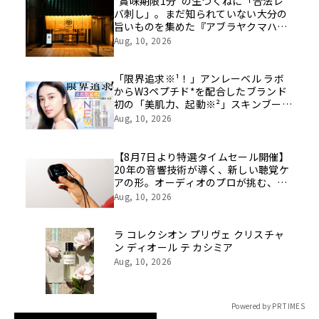
像を公開！
“賞味期限1分”の生つくねに「合法レ
バ刺し」。まだ知られていない大分の
旨いものを集めた『アブラヤクマハ
チ』が中野に誕生
Aug, 10, 2026
「限界追求※¹！」アンレーベル ラボ
からW3ペプチド*を配合したブランド
初の「美肌力、起動※²」スキンブース
ト化粧水・乳液が誕生！集中※³美容液
Aug, 10, 2026
と一緒に使う“ペプビタ・ペプレチ”で
高めあうスキンケア
【8月7日より特選タイムセール開催】
20年の音響技術が導く、新しい聴覚ケ
アの形。オーディオのプロが挑む、画
期的なスクリーン操作対応次世代スマ
Aug, 10, 2026
ート集音器「Cearvol」
ラ コレクシオン プリヴェ クリスチャ
ン ディオール テ カシミア
Aug, 10, 2026
Powered by PR TIMES