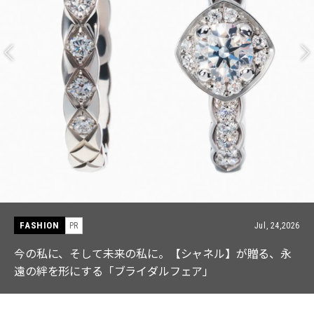
FASHION
PR
Jul, 15,2026
【ICB】人気インフルエンサーと共同制作! 週5で着たく
なる「名品ブラウス」２選