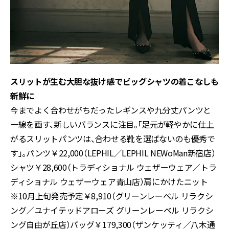
スリットが生む大胆な抜け感でビッグシャツの着こなしも
新鮮に
今までよく合わせがちだったレギンスや九分丈パンツと
一線を画す、新しいバランスに注目。「足元が軽やかに仕上
がるスリットパンツは、合わせる靴を選ばないのも優秀で
す」。パンツ￥22,000（LEPHIL／LEPHIL NEWoMan新宿店）
シャツ￥28,600（トラディショナル ウェザーウェア／トラ
ディショナル ウェザーウェア青山店）肩にかけたニット
※10月上旬発売予定￥8,910（グリーンレーベル リラクシ
ング／ユナイテッドアローズ グリーンレーベル リラクシ
ング自由が丘店）バッグ￥179,300（ザンケッティ／八木通