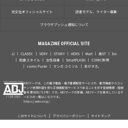
光文社オフィシャルサイト
読者モデル、ライター募集
ブラウザプッシュ通知について
MAGAZINE OFFICIAL SITE
JJ
CLASSY.
VERY
STORY
HERS
Mart
美ST
bis
和食スタイル
女性自身
SmartFLASH
COMIC熱帯
comic Pureri
マンガ コミソル
本がすき。
ABJマークは、この電子書店・電子書籍配信サービスが、著作権者からコン
テンツ使用許諾を得た正規版配信サービスであることを示す登録商標（登録
番号 第6091713号）です。ABJマークの詳細、ABJマークを掲示しているサ
ービスの一覧はこちらです。
https://aebs.or.jp/
このサイトについて
プライバシーポリシー
サイトマップ
©Kobunsha Co., Ltd. All Rights Reserved.