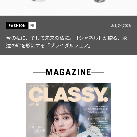
FASHION
4,2026
PR
Jul, 1
、永
【ICB】人気インフルエンサーと共同制作! 週5で着
なる「名品ブラウス」２選
MAGAZINE