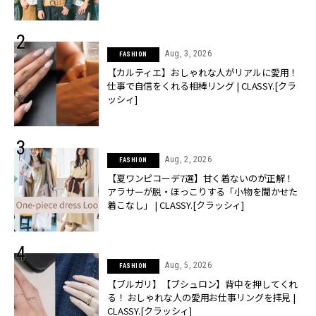
CLASSY.[クラッシィ]
Aug, 3, 2026
FASHION
【カルティエ】おしゃれな人がリアルに愛用！
仕事で自信をくれる相棒リング | CLASSY.[クラ
ッシィ]
Aug, 2, 2026
FASHION
【夏ワンピコーデ7選】甘く着ないのが正解！
アラサーが脱・ほっこりする「小物を聞かせた
着こなし」 | CLASSY.[クラッシィ]
Aug, 5, 2026
FASHION
【ブルガリ】【ブシュロン】背中を押してくれ
る！ おしゃれな人の愛用お仕事リングを拝見 |
CLASSY.[クラッシィ]