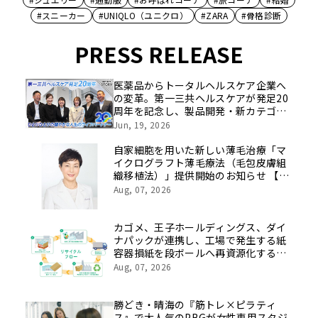
#スニーカー
#UNIQLO（ユニクロ）
#ZARA
#骨格診断
PRESS RELEASE
医薬品からトータルヘルスケア企業へ
の変革。第一三共ヘルスケアが発足20
周年を記念し、製品開発・新カテゴリ
挑戦の舞台や旧社統合時のエピソード
Jun, 19, 2026
を社員の想いとともに振り返る特別映
像を公開！
自家細胞を用いた新しい薄毛治療「マ
イクログラフト薄毛療法（毛包皮膚組
織移植法）」提供開始のお知らせ 【医
療法人社団 青真会 青山エルクリニ
Aug, 07, 2026
ック】
カゴメ、王子ホールディングス、ダイ
ナパックが連携し、工場で発生する紙
容器損紙を段ボールへ再資源化する実
証を開始
Aug, 07, 2026
勝どき・晴海の『筋トレ×ピラティ
ス』で大人気のPBGが女性専用スタジ