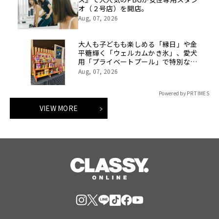
オ（２号店）を開店。
Aug, 07, 2026
大人も子どもも楽しめる「縁日」や金
平糖輝く「ウェルカムかき氷」、愛犬
用「プライベートプール」で特別な夏
休みをお届け
Aug, 07, 2026
Powered by PR TIMES
VIEW MORE