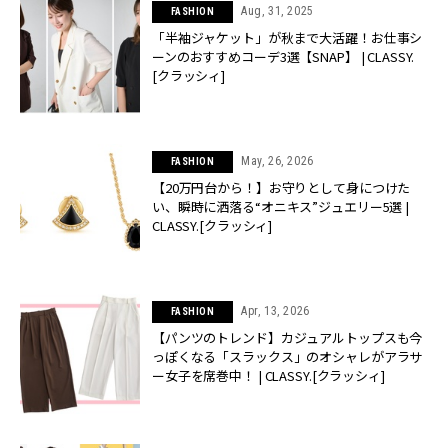
Aug, 31, 2025
FASHION
「半袖ジャケット」が秋まで大活躍！お仕事シ
ーンのおすすめコーデ3選【SNAP】 | CLASSY.
[クラッシィ]
May, 26, 2026
FASHION
【20万円台から！】お守りとして身につけた
い、瞬時に洒落る“オニキス”ジュエリー5選 |
CLASSY.[クラッシィ]
Apr, 13, 2026
FASHION
【パンツのトレンド】カジュアルトップスも今
っぽくなる「スラックス」のオシャレがアラサ
ー女子を席巻中！ | CLASSY.[クラッシィ]