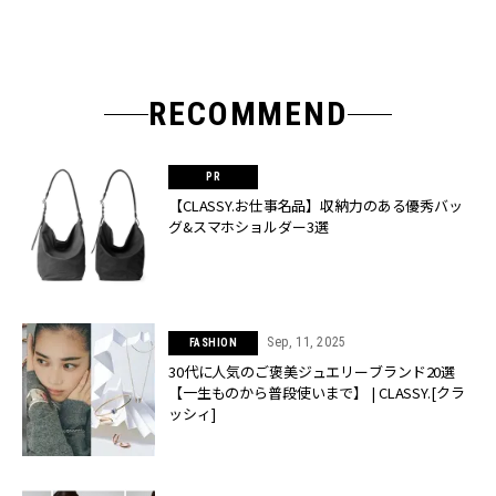
RECOMMEND
【CLASSY.お仕事名品】収納力のある優秀バッ
グ&スマホショルダー3選
Sep, 11, 2025
FASHION
30代に人気のご褒美ジュエリーブランド20選
【一生ものから普段使いまで】 | CLASSY.[クラ
ッシィ]