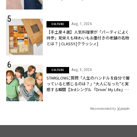
Aug, 1, 2026
CULTURE
【手土産４選】人気料理家が「パーティによく
持参」見栄えも味わいもお墨付きの老舗の名物
とは？ | CLASSY.[クラッシィ]
Aug, 5, 2026
CULTURE
STARGLOWに質問「人生のハンドルを自分で握
っていると感じるのは？」“大️人になった”と実
感する瞬間【3rdシングル『Drivin' My Life』発
売】 | CLASSY.[クラッシィ]
Recommended by