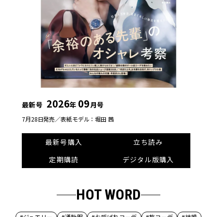
2026
09
最新号
年
月号
7月28日発売／
表紙モデル：堀田 茜
最新号購入
立ち読み
定期購読
デジタル版購入
HOT WORD
#ジュエリー
#通勤服
#お呼ばれコーデ
#旅コーデ
#結婚