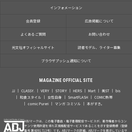
インフォメーション
会員登録
広告掲載について
よくあるご質問
お問い合わせ
光文社オフィシャルサイト
読者モデル、ライター募集
ブラウザプッシュ通知について
MAGAZINE OFFICIAL SITE
JJ
CLASSY.
VERY
STORY
HERS
Mart
美ST
bis
和食スタイル
女性自身
SmartFLASH
COMIC熱帯
comic Pureri
マンガ コミソル
本がすき。
ABJマークは、この電子書店・電子書籍配信サービスが、著作権者からコン
テンツ使用許諾を得た正規版配信サービスであることを示す登録商標（登録
番号 第6091713号）です。ABJマークの詳細、ABJマークを掲示しているサ