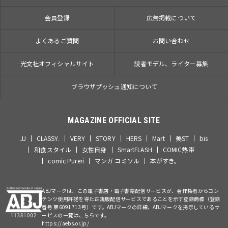
会員登録
広告掲載について
よくあるご質問
お問い合わせ
光文社オフィシャルサイト
読者モデル、ライター募集
ブラウザプッシュ通知について
MAGAZINE OFFICIAL SITE
JJ
CLASSY.
VERY
STORY
HERS
Mart
美ST
bis
和食スタイル
女性自身
SmartFLASH
COMIC熱帯
comic Pureri
マンガ コミソル
本がすき。
ABJマークは、この電子書店・電子書籍配信サービスが、著作権者からコン
テンツ使用許諾を得た正規版配信サービスであることを示す登録商標（登録
番号 第6091713号）です。ABJマークの詳細、ABJマークを掲示しているサ
ービスの一覧はこちらです。
https://aebs.or.jp/