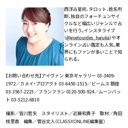
西洋占星術、タロット、姓名判
断、独自のフォーチュンサイ
クルなど幅広いジャンルで占
いを行う。インスタライブ
（
@evelourdes_haruka
）やオ
ンライン占い鑑定も人気。業
界にもファンが多いことで知
られる。
【お問い合わせ先】アイヴァン 東京ギャラリー 03-3409-
1972／カメイ・プロアクト 03-6450-1515／ビームス 銀座
03-3567-2223／フランフラン 0120-500-924／ムーンバッ
ト 03-5212-6810
撮影／皆川哲矢 スタイリスト／近藤和貴子 取材／角田
枝里香 編集／菅谷文人（CLASSY.ONLINE編集室）