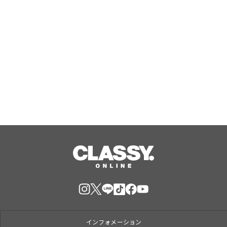
Aug, 09, 2026
『野田クリの野望～ゲーム天下統一へ
の道～』東京ゲームショウ2026へ2年
連続出陣！開発中の番組オリジナルゲ
ームを世界最速体験！失敗したら即
Aug, 09, 2026
「打ち首」！？しんや＆青木マッチョ
参加のイベントも開催！
インフォメーション