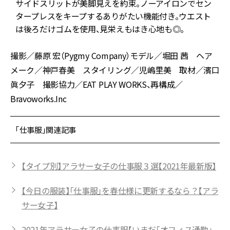
サイドスリットが美脚見えを約束。ノーアイロンでセン
タープレスをキープするありがたい機能付き。ウエスト
は後ろだけゴムを使用、見栄えもはき心地も◎。
撮影／藤原 宏（Pygmy Company）モデル／堀田 茜 ヘア
メーク／神戸春美 スタイリング／児嶋里美 取材／濱口
眞夕子 撮影協力／EAT PLAY WORKS、再構成／
Bravoworks.Inc
「仕事服」関連記事
【タイプ別】アラサー女子の仕事服３選【2021年最新版】
【今日の服装】「仕事服」を春仕様に更新するなら？【アラ
サー女子】
2021年アラサー女子の仕事服【いまだ「オフィス通勤」