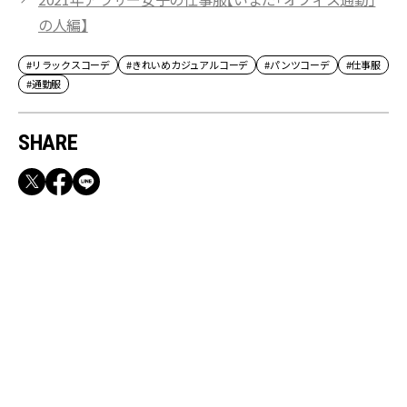
の人編】
#リラックスコーデ
#きれいめカジュアルコーデ
#パンツコーデ
#仕事服
#通勤服
SHARE
RECOMMEND
満員電車も外回りも快適！身軽になれるバッグ
＆スマホショルダー3選