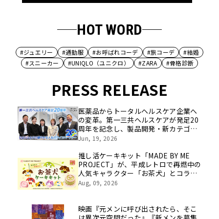
HOT WORD
#ジュエリー
#通勤服
#お呼ばれコーデ
#旅コーデ
#結婚
#スニーカー
#UNIQLO（ユニクロ）
#ZARA
#骨格診断
PRESS RELEASE
医薬品からトータルヘルスケア企業へ
の変革。第一三共ヘルスケアが発足20
周年を記念し、製品開発・新カテゴリ
挑戦の舞台や旧社統合時のエピソード
Jun, 19, 2026
を社員の想いとともに振り返る特別映
像を公開！
推し活ケーキキット「MADE BY ME
PROJECT」が、平成レトロで再燃中の
人気キャラクター「お茶犬」とコラボ
したケーキキットを8月10日(月)より限
Aug, 09, 2026
定発売開始
映画『元メンに呼び出されたら、そこ
は異次元空間だった』『新メンを募集