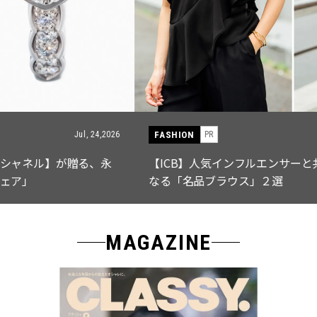
FASHION
PR
Jul, 15,2026
【ICB】人気インフルエンサーと共同制作! 週5で着たく
なる「名品ブラウス」２選
MAGAZINE