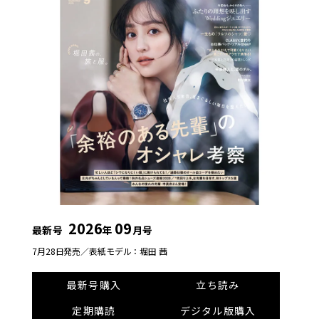
2026
09
最新号
年
月号
7月28日発売／
表紙モデル：堀田 茜
最新号購入
立ち読み
定期購読
デジタル版購入