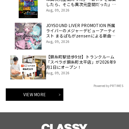
したら、そこも異次元空間だった』主
要動画配信サービスで配信開始
Aug, 09, 2026
JOYSOUND LIVER PROMOTION 所属
ライバーのメジャーデビューアーティ
スト まるぱもがzensenによる新曲
「HALLUCINATION？」をメジャー配
Aug, 09, 2026
信リリース！
【錦糸町駅徒歩9分】トランクルーム
「スペラボ錦糸町太平店」が2026年9
月1日にオープン！
Aug, 09, 2026
Powered by PR TIMES
VIEW MORE