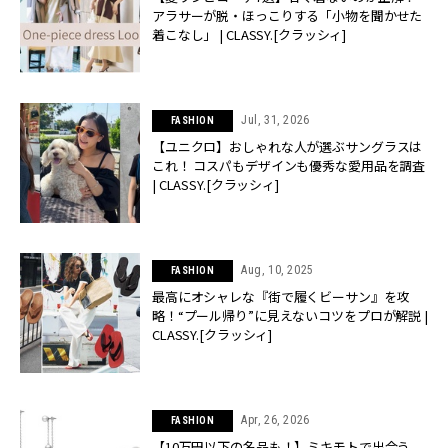
アラサーが脱・ほっこりする「小物を聞かせた
着こなし」 | CLASSY.[クラッシィ]
Jul, 31, 2026
FASHION
【ユニクロ】おしゃれな人が選ぶサングラスは
これ！ コスパもデザインも優秀な愛用品を調査
| CLASSY.[クラッシィ]
Aug, 10, 2025
FASHION
最高にオシャレな『街で履くビーサン』を攻
略！“プール帰り”に見えないコツをプロが解説 |
CLASSY.[クラッシィ]
Apr, 26, 2026
FASHION
【10万円以下の名品も！】ミキモトで出合う、