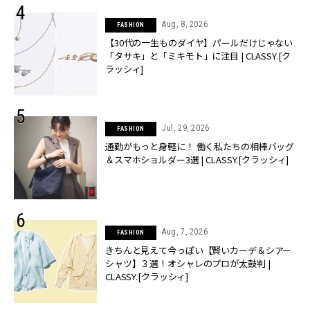
Aug, 8, 2026
FASHION
【30代の一生ものダイヤ】パールだけじゃない
「タサキ」と「ミキモト」に注目 | CLASSY.[ク
ラッシィ]
Jul, 29, 2026
FASHION
通勤がもっと身軽に！ 働く私たちの相棒バッグ
＆スマホショルダー3選 | CLASSY.[クラッシィ]
Aug, 7, 2026
FASHION
きちんと見えて今っぽい【賢いカーデ＆シアー
シャツ】３選！オシャレのプロが太鼓判 |
CLASSY.[クラッシィ]