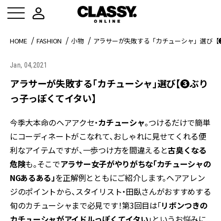
HOME
FASHION
小物
アラサーが失敗する「カチューシャ」選び【
Jan, 04,2021
アラサーが失敗する「カチューシャ」選び【❸ぶり
っ子っぽくてイタい】
今季大本命のヘアアクセ・
カチューシャ
。つけるだけで簡単
にコーディネートがこなれて、おしゃれに見せてくれる便
利なアイテムですが、一歩つけ方を間違えると
古臭くなる
危険
も。そこで
アラサー女子がやりがちな「カチューシャの
NGあるある」
を正解例とともにご紹介します。ヘアアレン
ジのポイントから、スタイリスト・田臥さんがおすすめする
旬のカチューシャまで必見です！第3回目は「
リボンつきの
カチューシャがアイドルっぽくてイタい
」というお悩みに