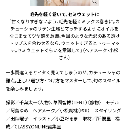
毛先を軽く巻いて、セミウェットに
イ
「甘くなりすぎないよう、毛先を軽くミックス巻きに。カ
く
チューシャのサテン生地とマッチするようにオイルを
の
なじませてツヤ感を意識。今回のような光沢のある透け
トップスを合わせるなら、ウェットすぎるとトゥーマッ
チ。セミウェットぐらいを意識して」（ヘアメーク・小松
さん）
一歩間違えるとイタく見えてしまうのが、カチューシャの
難点。正しい選び方・つけ方をマスターして、旬のスタイル
を楽しみましょう。
撮影／千葉太一〈人物〉、草間智博（TENT）〈静物〉 モデル
／阿島ゆめ ヘアメーク／小松胡桃（ROI） スタイリング
／田臥曜子 イラスト／小豆だるま 取材／所 優里 構
成／CLASSY.ONLINE編集室