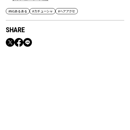
#NGあるある
#カチューシャ
#ヘアアクセ
SHARE
RECOMMEND
満員電車も外回りも快適！身軽になれるバッグ
＆スマホショルダー3選