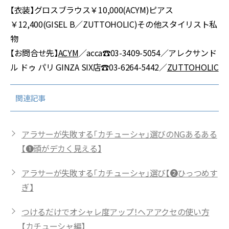
【衣装】グロスブラウス￥10,000(ACYM)ピアス
￥12,400(GISEL B／ZUTTOHOLIC)その他スタイリスト私
物
【お問合せ先】
ACYM
／acca☎︎03-3409-5054／アレクサンド
ル ドゥ パリ GINZA SIX店☎︎03-6264-5442／
ZUTTOHOLIC
関連記事
アラサーが失敗する「カチューシャ」選びのNGあるある
【❶頭がデカく見える】
アラサーが失敗する「カチューシャ」選び【❷ひっつめす
ぎ】
つけるだけでオシャレ度アップ！ヘアアクセの使い方
【カチューシャ編】