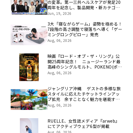
の変革。第一三共ヘルスケアが発足20
周年を記念し、製品開発・新カテゴリ
挑戦の舞台や旧社統合時のエピソード
Jun, 19, 2026
を社員の想いとともに振り返る特別映
像を公開！
3大「寝ながらゲーム」姿勢を極める！
7段階の高さ調整で寝落ちへ導く「ゲー
ミングロングピロー」発売
Aug, 06, 2026
映画『ロード・オブ・ザ・リング』公
開25周年記念！ ニュージーランド最
高峰のシングルモルト、POKENO(ポケ
ノ)より 数量限定ウイスキー「リング
Aug, 06, 2026
ベアラー」が誕生
ジャングリア沖縄 ゲストの多様な旅
スタイルに応えたチケットラインアッ
プ拡充 余すことなく魅力を堪能する
「ロイヤルチケット」新登場
Aug, 06, 2026
RUELLE、女性誌メディア『arweb』
にてアクティブウェア6型が掲載
Aug, 06, 2026