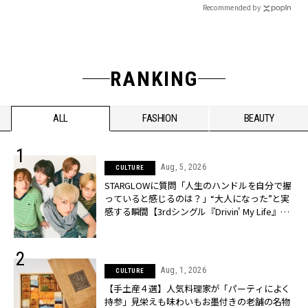
Recommended by
RANKING
ALL
FASHION
BEAUTY
Aug, 5, 2026
CULTURE
STARGLOWに質問「人生のハンドルを自分で握
っていると感じるのは？」“大️人になった”と実
感する瞬間【3rdシングル『Drivin' My Life』発
売】 | CLASSY.[クラッシィ]
Aug, 1, 2026
CULTURE
【手土産４選】人気料理家が「パーティによく
持参」見栄えも味わいもお墨付きの老舗の名物