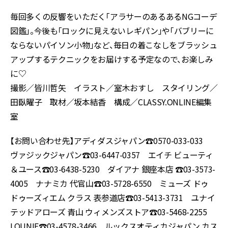
毎回多くの反響をいただく「アラサーのあるあるNGコーデ
図鑑」。今後も「ロックに見えないレギパン」や「バブリーに
ならないパイソン小物」など、毎日の着こなしをブラッシュ
アップするテクニックをお届けする予定なので、お楽しみ
に♡
撮影／皆川哲矢 イラスト／室木おすし スタイリング／
田臥曜子 取材／坂本結香 構成／CLASSY.ONLINE編集
室
【お問い合わせ先】アディダスジャパン☎︎0570-033-033
ヴァジックジャパン☎︎03-6447-0357 エイチ ビューティ
＆ユース☎︎03-6438-5230 ダイアナ 銀座本店 ☎︎03-3573-
4005 ナナミカ 代官山☎︎03-5728-6550 ミューズ ドゥ
ドゥーズィエム クラス 表参道店☎︎03-5413-3731 ユナイ
テッドアローズ 青山 ウィメンズストア☎︎03-5468-2255
LOUNIE☎︎03-4578-3466 ルックスオティカジャパン カス