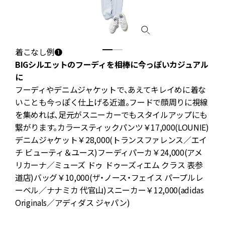
着こなし例❶
BIGシルエットのフーディを相棒に今っぽいカジュアル
に
フーディやデニムジャケットで、あえてキレイめに着な
ッ
いことも今っぽく仕上げる近道。フードで顔周りに視線
ュ
を集めれば、足元がスニーカーでもスタイルアップにも
繋がります。カラースティックパンツ￥17,000(LOUNIE)
ジ
デニムジャケット￥28,000(トランスファレンス／エイ
チ ビューティ＆ユース)フーディパーカ￥24,000(アメ
リカーナ／ミューズ ドゥ ドゥーズィエム クラス 表参
道店)バッグ￥10,000(ザ・ノース・フェイス パープルレ
ーベル／ナナミカ 代官山)スニーカー￥12,000(adidas
青
Originals／アディダス ジャパン)