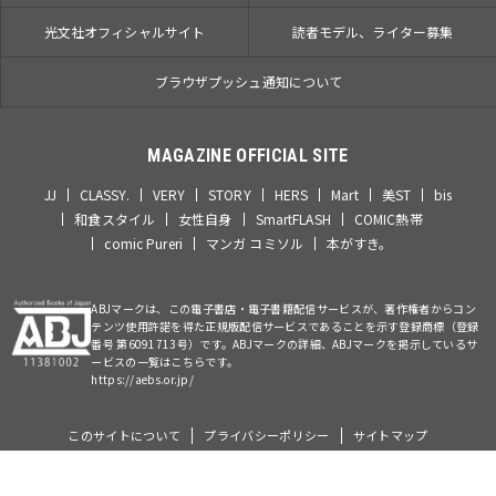
光文社オフィシャルサイト
読者モデル、ライター募集
ブラウザプッシュ通知について
MAGAZINE OFFICIAL SITE
JJ
CLASSY.
VERY
STORY
HERS
Mart
美ST
bis
和食スタイル
女性自身
SmartFLASH
COMIC熱帯
comic Pureri
マンガ コミソル
本がすき。
ABJマークは、この電子書店・電子書籍配信サービスが、著作権者からコン
テンツ使用許諾を得た正規版配信サービスであることを示す登録商標（登録
番号 第6091713号）です。ABJマークの詳細、ABJマークを掲示しているサ
ービスの一覧はこちらです。
https://aebs.or.jp/
このサイトについて
プライバシーポリシー
サイトマップ
©Kobunsha Co., Ltd. All Rights Reserved.