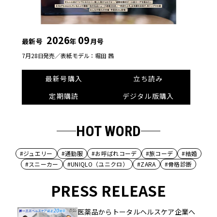
2026
09
最新号
年
月号
7月28日発売／
表紙モデル：堀田 茜
最新号購入
立ち読み
定期購読
デジタル版購入
HOT WORD
#ジュエリー
#通勤服
#お呼ばれコーデ
#旅コーデ
#結婚
#スニーカー
#UNIQLO（ユニクロ）
#ZARA
#骨格診断
PRESS RELEASE
医薬品からトータルヘルスケア企業へ