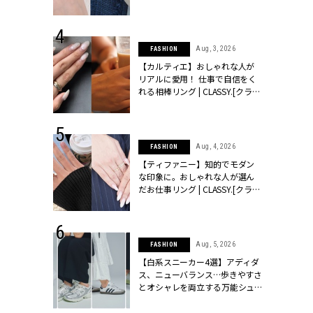
ッシィ]
CLASSY.[クラッシィ]
 24, 2025
Aug, 3, 2026
FASHION
れバッグ最新
【カルティエ】おしゃれな人が
プラダetc.
リアルに愛用！ 仕事で自信をく
力あり」が条
れる相棒リング | CLASSY.[クラッ
クラッシィ]
シィ]
 20, 2026
Aug, 4, 2026
FASHION
シュロン、ショ
【ティファニー】知的でモダン
人が選んだ婚
な印象に。おしゃれな人が選ん
公開 |
だお仕事リング | CLASSY.[クラッ
ィ]
シィ]
 28, 2026
Aug, 5, 2026
FASHION
結婚指輪は“結
【白系スニーカー4選】アディダ
最愛リングが大
ス、ニューバランス…歩きやすさ
クラッシィ]
とオシャレを両立する万能シュ
ーズ | CLASSY.[クラッシィ]