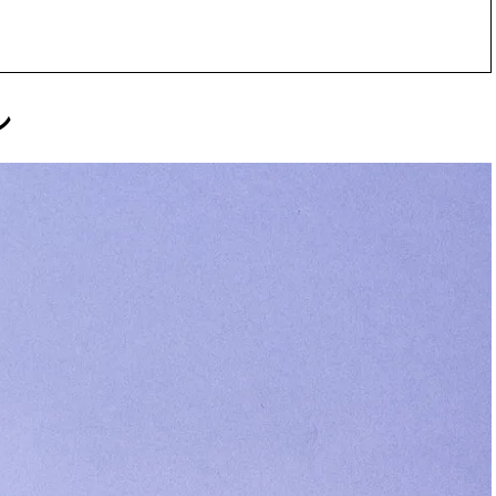
かな肌を目指す | CLASSY.[クラッ
目 | CLASSY.[クラ
シィ]
Nov, 17, 2025
Dec,
BEAUTY
WEDDING
【落ちない名品リップ10選】塗
【結婚式のお呼ば
ン
り直しできない・皮むけしやす
事情】アンテプリマ、
いetc.悩みをクリア | CLASSY.[ク
「小さくても収納
ラッシィ]
件！ | CLASSY.[
Jul, 13, 2026
May,
BEAUTY
WEDDING
朝の“寝ぐせ直し”はもういらな
【カルティエ、ブ
い！夜に仕込む「ヘアケア家
ーメ】おしゃれな
電」3選 | CLASSY.[クラッシィ]
約指輪＆結婚指輪を
CLASSY.[クラッシ
Aug, 4, 2026
Mar,
BEAUTY
WEDDING
【猛暑ダメージ】はまずリセッ
【ティファニー】
ト！30代の夏枯れ肌を救う「先
び目”モチーフの
回りエイジングケア」美容液3選
本命 | CLASSY.[
| CLASSY.[クラッシィ]