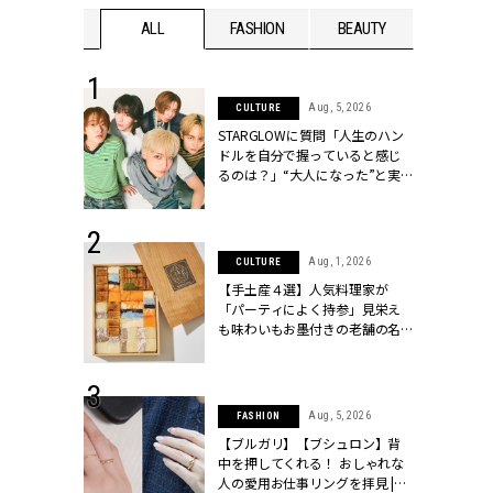
WEDDING
ALL
FASHION
BEAUTY
WEDDIN
 16, 2026
Aug, 5, 2026
CULTURE
はアリ？お呼
STARGLOWに質問「人生のハン
コーデ＆マナ
ドルを自分で握っていると感じ
Y.[クラッシィ]
るのは？」“大️人になった”と実
感する瞬間【3rdシングル
『Drivin' My Life』発売】 |
CLASSY.[クラッシィ]
 13, 2025
Aug, 1, 2026
CULTURE
ブランドのリ
【手土産４選】人気料理家が
0代カップルの
「パーティによく持参」見栄え
SSY.[クラッシ
も味わいもお墨付きの老舗の名
物とは？ | CLASSY.[クラッシィ]
 30, 2026
Aug, 5, 2026
FASHION
リー】1つでも
【ブルガリ】【ブシュロン】背
ポメラートの
中を押してくれる！ おしゃれな
シリーズに注
人の愛用お仕事リングを拝見 |