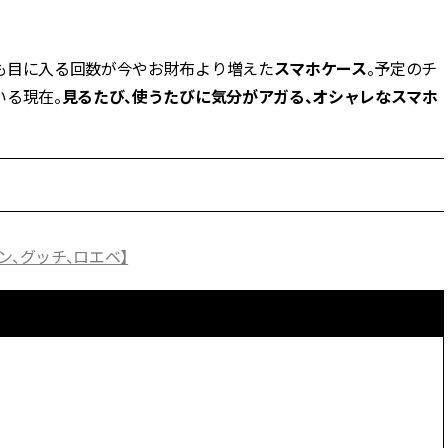
BEAUTY
も目に入る回数が今やお財布より増えた
スマホケース
。予定のチ
いる現在。
見るたび、使うたびに気分がアガる、オシャレなスマホ
Aug, 5, 2026
Feb,
BEAUTY
WEDDING
ユニクロ名品も！日焼け対策ガ
結婚式に黒ドレス
チ勢の「ないと無理」なアイテ
ばれで失敗しない
ムハック7選 | CLASSY.[クラッシ
ーを解説 | CLASS
ィ]
Aug, 6, 2026
Aug,
BEAUTY
WEDDING
ン、グッチ、ロエベ】
【ヘアアクセ6選】手抜きに見え
【結婚指輪】人気
ない！アラサーのまとめ髪が垢
ング22選｜20〜3
抜ける「即戦力アクセ」たち |
エピソードも | CLA
CLASSY.[クラッシィ]
ィ]
Aug, 5, 2026
Jun,
BEAUTY
WEDDING
忙しい毎日に「うるおいター
【一生ものジュエ
ボ」を。新【SOFINA BASIC＋】
存在感が際立つ！
のお手入れでうるおってなめら
「トゥギャザー」