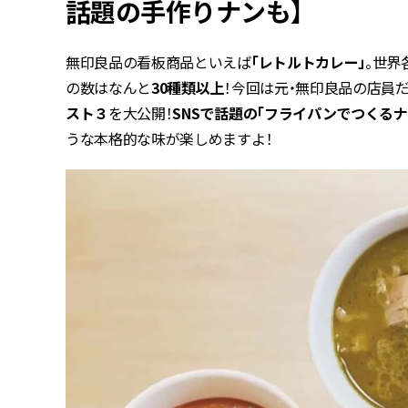
話題の手作りナンも】
無印良品の看板商品といえば
「レトルトカレー」
。世界
の数はなんと
30種類以上
！今回は元・無印良品の店員
スト３
を大公開！
SNSで話題の「フライパンでつくるナ
うな本格的な味が楽しめますよ！