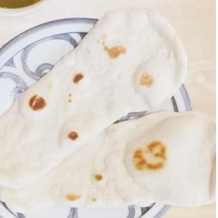
ィ]
目 | CLASSY.[クラ
Nov, 17, 2025
Mar,
BEAUTY
WEDDING
【落ちない名品リップ10選】塗
【トレンドの巻き
り直しできない・皮むけしやす
式ゲスト服の鉄板
いetc.悩みをクリア | CLASSY.[ク
ンピ”は『スカー
ラッシィ]
正解！ | CLASSY.
Aug, 5, 2026
Dec,
BEAUTY
WEDDING
夏の深刻なくすみ・色ムラにア
【結婚式のお呼ば
プローチ！【透明感を底上げ】
事情】アンテプリマ、
神コスメ３選 | CLASSY.[クラッシ
「小さくても収納
ィ]
件！ | CLASSY.[
Jul, 13, 2026
May,
BEAUTY
WEDDING
朝の“寝ぐせ直し”はもういらな
【カルティエ、ブ
い！夜に仕込む「ヘアケア家
ーメ】おしゃれな
電」3選 | CLASSY.[クラッシィ]
約指輪＆結婚指輪を
CLASSY.[クラッシ