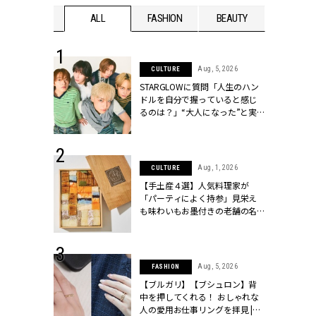
WEDDING
ALL
FASHION
BEAUTY
WEDDIN
 16, 2026
Aug, 5, 2026
CULTURE
はアリ？お呼
STARGLOWに質問「人生のハン
コーデ＆マナ
ドルを自分で握っていると感じ
Y.[クラッシィ]
るのは？」“大️人になった”と実
感する瞬間【3rdシングル
『Drivin' My Life』発売】 |
CLASSY.[クラッシィ]
 13, 2025
Aug, 1, 2026
CULTURE
ブランドのリ
【手土産４選】人気料理家が
0代カップルの
「パーティによく持参」見栄え
SSY.[クラッシ
も味わいもお墨付きの老舗の名
物とは？ | CLASSY.[クラッシィ]
 30, 2026
Aug, 5, 2026
FASHION
リー】1つでも
【ブルガリ】【ブシュロン】背
ポメラートの
中を押してくれる！ おしゃれな
シリーズに注
人の愛用お仕事リングを拝見 |