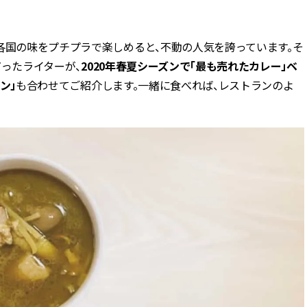
BEAUTY
各国の味をプチプラで楽しめると、不動の人気を誇っています。そ
だったライターが、
2020年春夏シーズンで「最も売れたカレー」ベ
Aug, 5, 2026
Feb,
BEAUTY
WEDDING
ン」
も合わせてご紹介します。一緒に食べれば、レストランのよ
忙しい毎日に「うるおいター
結婚式に黒ドレス
ボ」を。新【SOFINA BASIC＋】
ばれで失敗しない
のお手入れでうるおってなめら
ーを解説 | CLASS
かな肌を目指す | CLASSY.[クラッ
シィ]
Aug, 6, 2026
Aug,
BEAUTY
WEDDING
【ヘアアクセ6選】手抜きに見え
【結婚指輪】人気
ない！アラサーのまとめ髪が垢
ング22選｜20〜3
抜ける「即戦力アクセ」たち |
エピソードも | CLA
CLASSY.[クラッシィ]
ィ]
Aug, 5, 2026
Jun,
BEAUTY
WEDDING
ユニクロ名品も！日焼け対策ガ
【一生ものジュエ
チ勢の「ないと無理」なアイテ
存在感が際立つ！
ムハック7選 | CLASSY.[クラッシ
「トゥギャザー」