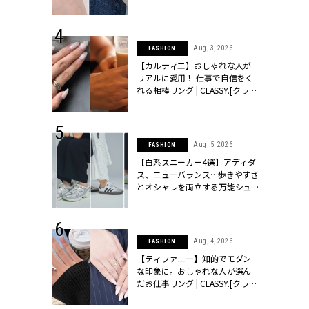
ッシィ]
CLASSY.[クラッシィ]
 24, 2026
Aug, 3, 2026
FASHION
方３選】結婚
【カルティエ】おしゃれな人が
“シンプル黒ワ
リアルに愛用！ 仕事で自信をく
フ』で盛るのが
れる相棒リング | CLASSY.[クラッ
[クラッシィ]
シィ]
 24, 2025
Aug, 5, 2026
FASHION
れバッグ最新
【白系スニーカー4選】アディダ
プラダetc.
ス、ニューバランス…歩きやすさ
力あり」が条
とオシャレを両立する万能シュ
クラッシィ]
ーズ | CLASSY.[クラッシィ]
 20, 2026
Aug, 4, 2026
FASHION
シュロン、ショ
【ティファニー】知的でモダン
人が選んだ婚
な印象に。おしゃれな人が選ん
公開 |
だお仕事リング | CLASSY.[クラッ
ィ]
シィ]