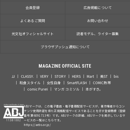
会員登録
広告掲載について
よくあるご質問
お問い合わせ
光文社オフィシャルサイト
読者モデル、ライター募集
ブラウザプッシュ通知について
MAGAZINE OFFICIAL SITE
JJ
CLASSY.
VERY
STORY
HERS
Mart
美ST
bis
和食スタイル
女性自身
SmartFLASH
COMIC熱帯
comic Pureri
マンガ コミソル
本がすき。
ABJマークは、この電子書店・電子書籍配信サービスが、著作権者からコン
テンツ使用許諾を得た正規版配信サービスであることを示す登録商標（登録
番号 第6091713号）です。ABJマークの詳細、ABJマークを掲示しているサ
ービスの一覧はこちらです。
https://aebs.or.jp/