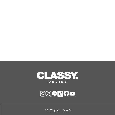
ベアラー」が誕生
ジャングリア沖縄 ゲストの多様な旅
スタイルに応えたチケットラインアッ
プ拡充 余すことなく魅力を堪能する
「ロイヤルチケット」新登場
Aug, 06, 2026
インフォメーション