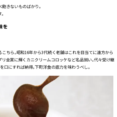
べ飽きないものばかり。
。
味を
こちら。昭和16年から3代続く老舗はこれを目当てに遠方から
プリ金賞に輝くカニクリームコロッケなど名品揃い。代々受け継
を口にすれば納得。下町洋食の底力を味わうべし。