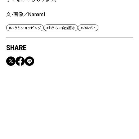
文・画像／Nanami
#おうちショッピング
#おうちで自分磨き
#カルディ
SHARE
RECOMMEND
満員電車も外回りも快適！身軽になれるバッグ
＆スマホショルダー3選