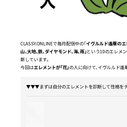
CLASSY.ONLINEで毎月配信中の「
イヴルルド遙華のエ
山、大地、鉄、ダイヤモンド、海、雨」
という10のエレメ
新しています。
今回は
エレメントが「花」
の人に向けて、イヴルルド遙
▼▼▼まずは自分のエレメントを診断して性格をチ