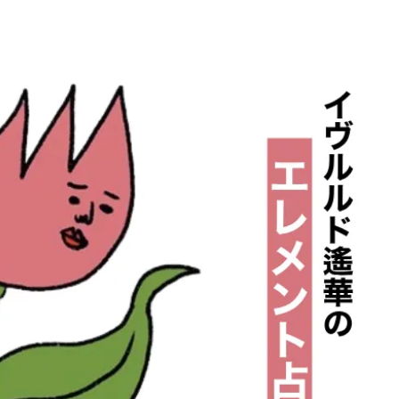
BEAUTY
Aug, 7, 2026
Aug,
BEAUTY
WEDDING
【UV下地】酷暑に頼れる！
【結婚指輪】人気
2,000円台〜3,000円台の名品3選
ング22選｜20〜3
｜30代美容ライターが正直レビ
エピソードも | CLA
ュー | CLASSY.[クラッシィ]
ィ]
Sep, 25, 2025
Jun,
BEAUTY
WEDDING
マルジェラの“レプリカ”に新作
【一生ものジュエ
も！注目度急上昇の『フレグラ
存在感が際立つ！
ンス』５選 | CLASSY.[クラッシ
「トゥギャザー」
ィ]
目 | CLASSY.[クラ
Aug, 6, 2026
Feb,
BEAUTY
WEDDING
【ヘアアクセ6選】手抜きに見え
結婚式に黒ドレス
ない！アラサーのまとめ髪が垢
ばれで失敗しない
抜ける「即戦力アクセ」たち |
ーを解説 | CLASS