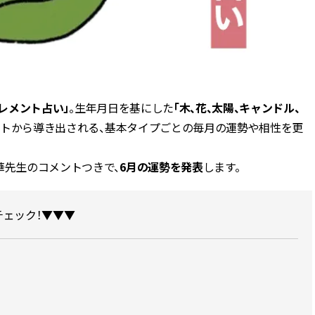
CLASSY.[クラッシィ]
Aug, 8, 2026
Mar,
BEAUTY
WEDDING
【シャネル】「ココ マドモアゼ
【トレンドの巻き
ル クラッシュ アプソリュ」の限
式ゲスト服の鉄板
定カフェが登場！世界観に没入
ンピ”は『スカー
できる体験型イベントが開催 |
正解！ | CLASSY.
レメント占い」
。生年月日を基にした
「木、花、太陽、キャンドル、
CLASSY.[クラッシィ]
ントから導き出される、基本タイプごとの毎月の運勢や相性を更
Aug, 5, 2026
Dec,
BEAUTY
WEDDING
華先生のコメントつきで、
6月の運勢を発表
します。
忙しい毎日に「うるおいター
【結婚式お呼ばれ
ボ」を。新【SOFINA BASIC＋】
染む！上品で実用
のお手入れでうるおってなめら
ッグ」6選【アン
かな肌を目指す | CLASSY.[クラッ
イラー他】 | CLAS
ェック！▼▼▼
シィ]
ィ]
Aug, 7, 2026
Aug,
BEAUTY
WEDDING
冷房・紫外線etc...「夏の隠れ乾
20万円台〜【カル
燥」を防ぐ【ベタつかない名品
ング４選】ラブ、トリ
クリーム】3選＜30代のベストコ
を『マリッジ』に
スメ＞ | CLASSY.[クラッシィ]
ます！ | CLASSY.