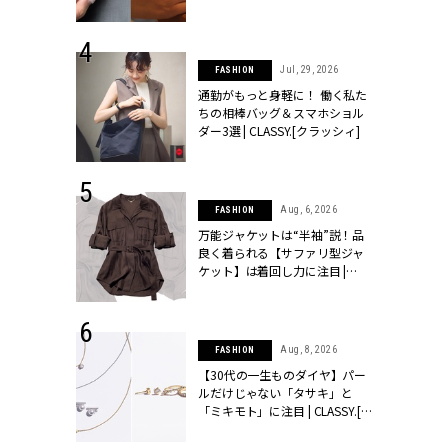
シィ]
 24, 2026
Jul, 29, 2026
FASHION
方３選】結婚
通勤がもっと身軽に！ 働く私た
“シンプル黒ワ
ちの相棒バッグ＆スマホショル
フ』で盛るのが
ダー3選 | CLASSY.[クラッシィ]
[クラッシィ]
 9, 2025
Aug, 6, 2026
FASHION
】ドレスに馴
万能ジャケットは“半袖”説！品
的な「サブバ
良く着られる【サファリ型ジャ
テプリマ、フェ
ケット】は着回し力に注目 |
SY.[クラッシ
CLASSY.[クラッシィ]
 18, 2025
Aug, 8, 2026
FASHION
ティエ人気リ
【30代の一生ものダイヤ】パー
ニティetc.
ルだけじゃない「タサキ」と
選ぶ人増えて
「ミキモト」に注目 | CLASSY.[ク
[クラッシィ]
ラッシィ]