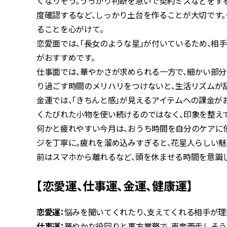
くなりそう。うっかり判断を急いで契約ミスなどをす
度確認するなど、しっかり土台を作ることが大切です。
ることを心がけて。
恋愛面では、「長女のような星」が付いているため、相
がおすすめです。
仕事面では、華やかさが求められる一方で、細かい部分
り過ごす時間のメリハリをつけないと、生活リズムが
金運では、「きちんと感」が見えるアイテムへの課金が
くたびれた小物を使い続けるのではなく、印象を整え
何かと疲れやすい今月は、おうち時間を自分のケアに
ジを丁寧に。疲れを溜め込みすぎると、花星人らしい
前はスマホから離れるなど、頭を休ませる時間を意識
【恋愛運、仕事運、金運、健康運】
恋愛運：
悩みを聞いてくれたり、支えてくれる相手が理
仕事運：
華やかな役回りと裏方業務で、東奔西走しそう