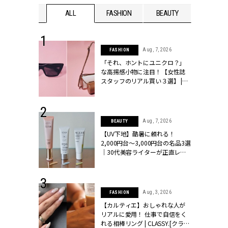
WEDDING
ALL
FASHION
BEAUTY
WEDDIN
 13, 2025
Aug, 7, 2026
FASHION
ブランドのリ
「それ、ホントにユニクロ？」
0代カップルの
な高揚感小物に注目！【女性誌
SSY.[クラッシ
スタッフのリアル買い３選】 |
CLASSY.[クラッシィ]
 30, 2026
Aug, 7, 2026
BEAUTY
リー】1つでも
【UV下地】酷暑に頼れる！
ポメラートの
2,000円台〜3,000円台の名品3選
シリーズに注
｜30代美容ライターが正直レビ
ッシィ]
ュー | CLASSY.[クラッシィ]
 16, 2026
Aug, 3, 2026
FASHION
はアリ？お呼
【カルティエ】おしゃれな人が
コーデ＆マナ
リアルに愛用！ 仕事で自信をく
Y.[クラッシィ]
れる相棒リング | CLASSY.[クラッ