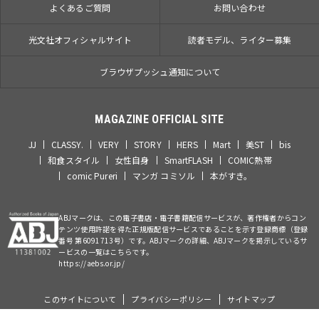
よくあるご質問
お問い合わせ
光文社オフィシャルサイト
読者モデル、ライター募集
ブラウザプッシュ通知について
MAGAZINE OFFICIAL SITE
JJ
CLASSY.
VERY
STORY
HERS
Mart
美ST
bis
和食スタイル
女性自身
SmartFLASH
COMIC熱帯
comic Pureri
マンガ コミソル
本がすき。
ABJマークは、この電子書店・電子書籍配信サービスが、著作権者からコン
テンツ使用許諾を得た正規版配信サービスであることを示す登録商標（登録
番号 第6091713号）です。ABJマークの詳細、ABJマークを掲示しているサ
ービスの一覧はこちらです。
https://aebs.or.jp/
このサイトについて
プライバシーポリシー
サイトマップ
©Kobunsha Co., Ltd. All Rights Reserved.