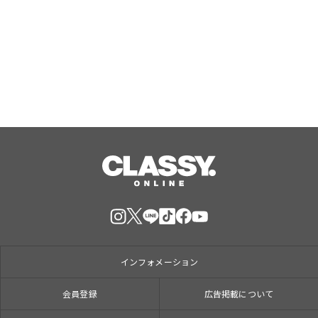
州・あるあるCityの没入型VR体験「VR
恐竜 ティラノに見つかるな！トリケラ
トプス救出ミッション」の制作を往来
Aug, 08, 2026
が担当
インフォメーション
会員登録
広告掲載について