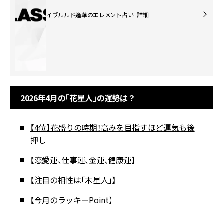
イヴルルド遙華のエレメント占い_詳細
2026年4月の「花星人」の運勢は？
【4位】花盛りの時期！高みを目指すほど運気も後
押し
【恋愛運、仕事運、金運、健康運】
【注目の相性は「木星人」】
【今月のラッキーPoint】