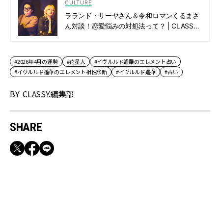
CULTURE
ラランド・サーヤさん＆令和ロマンくるまさ
ん対談！恋愛悩みの対処法って？ | CLASSY.
[クラッシィ]
#2026年4月の運勢
#花星人
#イヴルルド遙華のエレメント占い
#イヴルルド遙華のエレメント相性診断
#イヴルルド遙華
#占い
BY
CLASSY.編集部
SHARE
RECOMMEND