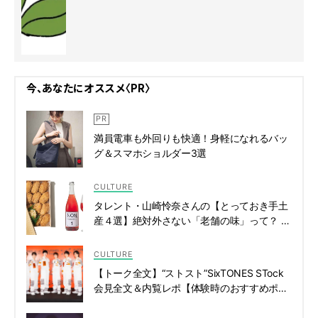
今、あなたにオススメ〈PR〉
満員電車も外回りも快適！身軽になれるバッ
グ＆スマホショルダー3選
CULTURE
タレント・山崎怜奈さんの【とっておき手土
産４選】絶対外さない「老舗の味」って？ |
CLASSY.[クラッシィ]
CULTURE
【トーク全文】“ストスト”SixTONES STock
会見全文＆内覧レポ【体験時のおすすめポイ
ントも】 | CLASSY.[クラッシィ]