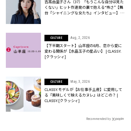
吉高由里子さん（37）「もうこんな自分は見た
くない」ヒット作連発の裏で抱える“怖さ”【舞
台『シャイニングな女たち』インタビュー】 |
CLASSY.[クラッシィ]
Aug, 2, 2026
CULTURE
【下半期スタート】山羊座の8月、恋から愛に
変わる関係が【水晶玉子の星占い】 | CLASSY.
[クラッシィ]
May, 3, 2026
CULTURE
CLASSY.モデルが【お仕事手土産】に愛用して
る『美味しくて映えるカヌレ』はどこの？ |
CLASSY.[クラッシィ]
Recommended by