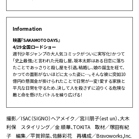
Information
映画『SAKAMOTO DAYS』
4/29 全国ロードショー
週刊少年ジャンプの大人気コミックがついに実写化！かつて
「史上最強」と言われた元殺し屋、坂本太郎はある日恋に落ち
たことであっさりと殺し屋を引退。結婚し、娘の誕生を経て、
かつての面影がないほどに太った姿に⋯。そんな彼に突如10
億円の懸賞金が掛けられたことで日常が一変！愛する家族と
平凡な日常を守るため、決して人を殺さずに迫りくる危険な
敵と命を懸けたバトルを繰り広げる！
撮影／ISAC（SIGNO）ヘアメイク／宮川朋子（est un）、大木
利保 スタイリング／金 順華、TOKITA 取材／塚田有紀
子 編集／平賀鈴菜、佐藤彩花 再構成／Bravoworks,Inc.