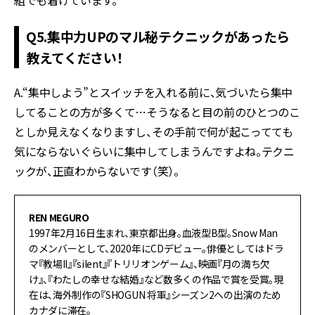
組でも着けています。
Q5.集中力UPのマル秘テクニックがあったら
教えてください！
A.“集中しよう”とスイッチを入れる前に、気づいたら集中
してることの方が多くて⋯そうなると目の前のひとつのこ
としか見えなくなりますし、その手前で何が起こってても
気にならないぐらいに集中してしまうんですよね。テクニ
ックが、正直わからないです（笑）。
REN MEGURO
1997年2月16日生まれ、東京都出身。血液型B型。Snow Man
のメンバーとして、2020年にCDデビュー。俳優としてはドラ
マ『教場II』『silent』『トリリオンゲーム』、映画『月の満ち欠
け』、『わたしの幸せな結婚』など数多くの作品で賞を受賞。現
在は、海外制作の『SHOGUN 将軍』シーズン2への出演のため
カナダに滞在。