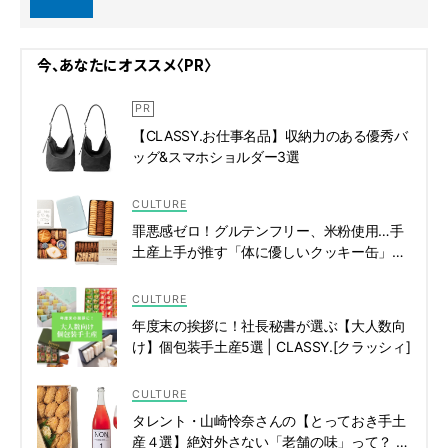
今、あなたにオススメ〈PR〉
【CLASSY.お仕事名品】収納力のある優秀バ
ッグ&スマホショルダー3選
CULTURE
罪悪感ゼロ！グルテンフリー、米粉使用…手
土産上手が推す「体に優しいクッキー缶」3
選 | CLASSY.[クラッシィ]
CULTURE
年度末の挨拶に！社長秘書が選ぶ【大人数向
け】個包装手土産5選 | CLASSY.[クラッシィ]
CULTURE
タレント・山崎怜奈さんの【とっておき手土
産４選】絶対外さない「老舗の味」って？ |