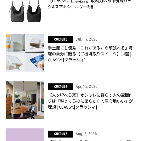
【CLASSY.お仕事名品】収納力のある優秀バッ
グ&スマホショルダー3選
Jul, 19, 2026
CULTURE
手土産にも優秀「これがあるから頑張れる」月
曜の自分に贈る【ご機嫌取りスイーツ】14選 |
CLASSY.[クラッシィ]
Apr, 15, 2026
CULTURE
【人を呼べる家】オシャレに暮らす人の空間作
りは「整ってるのに柔らかくて居心地いい」が
理想 | CLASSY.[クラッシィ]
Aug, 2, 2026
CULTURE