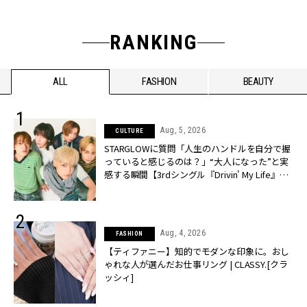
RANKING
ALL
FASHION
BEAUTY
Aug, 5, 2026
CULTURE
STARGLOWに質問「人生のハンドルを自分で握
っていると感じるのは？」“大️人になった”と実
感する瞬間【3rdシングル『Drivin' My Life』発
売】 | CLASSY.[クラッシィ]
Aug, 4, 2026
FASHION
【ティファニー】知的でモダンな印象に。おし
ゃれな人が選んだお仕事リング | CLASSY.[クラ
ッシィ]