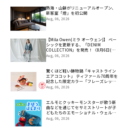
を社員の想いとともに振り返る特別映
像を公開！
熱海・山龢がリニューアルオープン、
新客室「燈」を初公開
Aug, 06, 2026
【Mila Owen(ミラ オーウェン)】 ベー
シックを更新する、「DENIM
COLLECTION」を発売！〈8月6日(木)
公開〉
Aug, 06, 2026
驚くほど軽い鋳物鍋「キャストライン
エアココット」 ティファール70周年を
記念した限定カラー「フレーズレッド
IHココット鍋 24cm」数量限定で発
Aug, 06, 2026
売！
エルモとクッキーモンスターが歌う新
曲などを通じてセサミストリートが子
どもたちのエモーショナル・ウェルビ
ーイングをサポート
Aug, 06, 2026