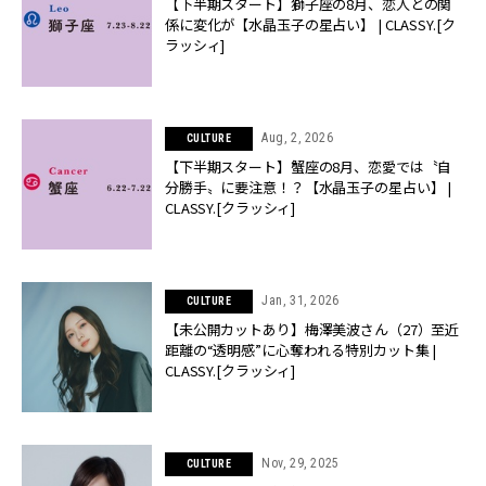
【下半期スタート】獅子座の8月、恋人との関
係に変化が【水晶玉子の星占い】 | CLASSY.[ク
ラッシィ]
Aug, 2, 2026
CULTURE
【下半期スタート】蟹座の8月、恋愛では〝自
分勝手〟に要注意！？【水晶玉子の星占い】 |
CLASSY.[クラッシィ]
Jan, 31, 2026
CULTURE
【未公開カットあり】梅澤美波さん（27）至近
距離の“透明感”に心奪われる特別カット集 |
CLASSY.[クラッシィ]
Nov, 29, 2025
CULTURE