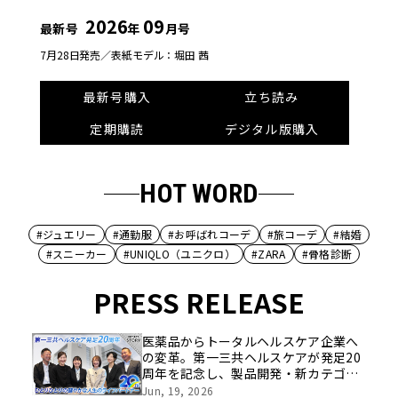
2026
09
最新号
年
月号
7月28日発売／
表紙モデル：堀田 茜
最新号購入
立ち読み
定期購読
デジタル版購入
HOT WORD
#ジュエリー
#通勤服
#お呼ばれコーデ
#旅コーデ
#結婚
#スニーカー
#UNIQLO（ユニクロ）
#ZARA
#骨格診断
PRESS RELEASE
医薬品からトータルヘルスケア企業へ
の変革。第一三共ヘルスケアが発足20
周年を記念し、製品開発・新カテゴリ
挑戦の舞台や旧社統合時のエピソード
Jun, 19, 2026